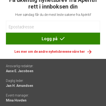
Få ukentlig nyhetsbrev fra Apéritif
rett i innboksen din
Hver søndag får du de mest leste sakene fra Apéritif
Logg på
Les mer om de andre nyhetsbrevene våre her
Footer
Ansvarlig redaktør:
Aase E. Jacobsen
-
Daglig leder:
links
Jan H. Amundsen
Event manager:
Mina Hovden