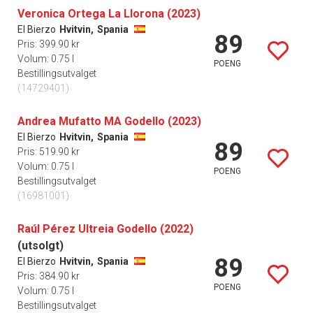
Veronica Ortega La Llorona (2023)
El Bierzo
Hvitvin,
Spania
89
Pris: 399.90 kr
Volum: 0.75 l
POENG
Bestillingsutvalget
(14729401)
Andrea Mufatto MA Godello (2023)
El Bierzo
Hvitvin,
Spania
89
Pris: 519.90 kr
Volum: 0.75 l
POENG
Bestillingsutvalget
(16981001)
Raúl Pérez Ultreia Godello (2022)
(utsolgt)
89
El Bierzo
Hvitvin,
Spania
Pris: 384.90 kr
POENG
Volum: 0.75 l
Bestillingsutvalget