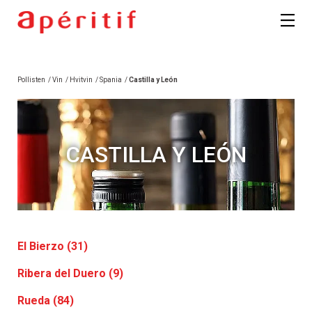
Pollisten
/
Vin
/
Hvitvin
/
Spania
/
Castilla y León
CASTILLA Y LEÓN
El Bierzo (31)
Ribera del Duero (9)
Rueda (84)