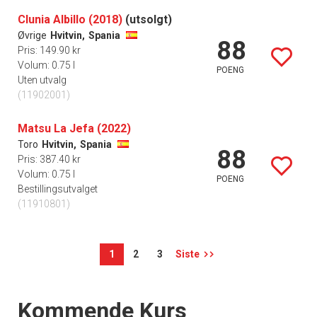
Clunia Albillo (2018)
(utsolgt)
Øvrige
Hvitvin,
Spania
88
Pris: 149.90 kr
Volum: 0.75 l
POENG
Uten utvalg
(11902001)
Matsu La Jefa (2022)
Toro
Hvitvin,
Spania
88
Pris: 387.40 kr
Volum: 0.75 l
POENG
Bestillingsutvalget
(11910801)
1
2
3
Siste
Events
Kommende Kurs