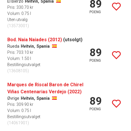
89
El Bierzo
Hvitvin,
Spania
Pris: 330.70 kr
POENG
Volum: 0.75 l
Uten utvalg
(13573001)
Bod. Naia Naiades (2012)
(utsolgt)
Rueda
Hvitvin,
Spania
89
Pris: 703.10 kr
Volum: 1.50 l
POENG
Bestillingsutvalget
(13608105)
Marques de Riscal Baron de Chirel
Viñas Centenarias Verdejo (2022)
89
Øvrige
Hvitvin,
Spania
Pris: 309.90 kr
POENG
Volum: 0.75 l
Bestillingsutvalget
(14061901)