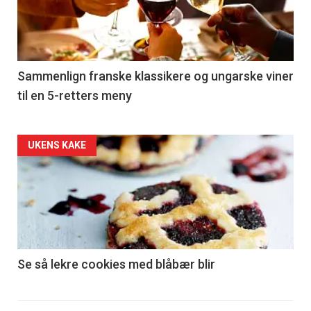
nå
-
5
Sammenlign franske klassikere og ungarske viner
til en 5-retters meny
Forsiden
UKENS KAKE
akkurat
nå
-
6
Se så lekre cookies med blåbær blir