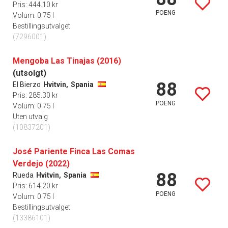
Pris: 444.10 kr
POENG
Volum: 0.75 l
Bestillingsutvalget
(7296001)
Mengoba Las Tinajas (2016)
(utsolgt)
88
El Bierzo
Hvitvin,
Spania
Pris: 285.30 kr
POENG
Volum: 0.75 l
Uten utvalg
(10837201)
José Pariente Finca Las Comas
Verdejo (2022)
88
Rueda
Hvitvin,
Spania
Pris: 614.20 kr
POENG
Volum: 0.75 l
Bestillingsutvalget
(13386101)