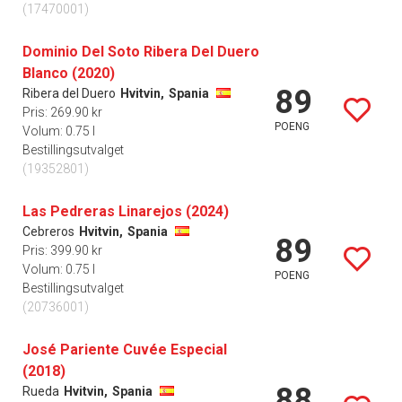
(17470001)
Dominio Del Soto Ribera Del Duero
Blanco (2020)
89
Ribera del Duero
Hvitvin,
Spania
Pris: 269.90 kr
POENG
Volum: 0.75 l
Bestillingsutvalget
(19352801)
Las Pedreras Linarejos (2024)
Cebreros
Hvitvin,
Spania
89
Pris: 399.90 kr
Volum: 0.75 l
POENG
Bestillingsutvalget
(20736001)
José Pariente Cuvée Especial
(2018)
88
Rueda
Hvitvin,
Spania