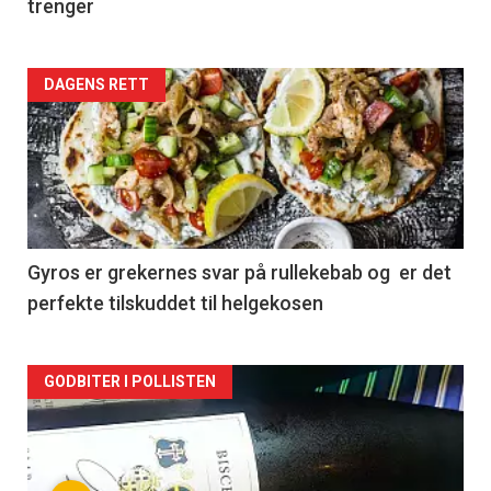
trenger
Forsiden
DAGENS RETT
akkurat
nå
-
2
Gyros er grekernes svar på rullekebab og er det
perfekte tilskuddet til helgekosen
Forsiden
GODBITER I POLLISTEN
akkurat
nå