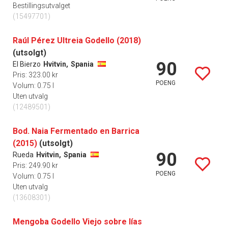
Bestillingsutvalget
(15497701)
Raúl Pérez Ultreia Godello (2018)
(utsolgt)
90
El Bierzo
Hvitvin,
Spania
Pris: 323.00 kr
POENG
Volum: 0.75 l
Uten utvalg
(12489501)
Bod. Naia Fermentado en Barrica
(2015)
(utsolgt)
90
Rueda
Hvitvin,
Spania
Pris: 249.90 kr
POENG
Volum: 0.75 l
Uten utvalg
(13608301)
Mengoba Godello Viejo sobre lías