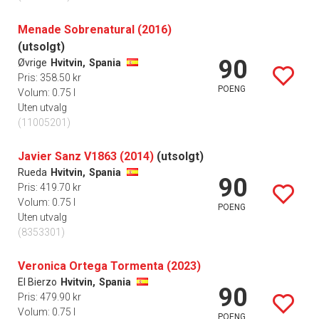
Menade Sobrenatural (2016)
(utsolgt)
90
Øvrige
Hvitvin,
Spania
Pris: 358.50 kr
POENG
Volum: 0.75 l
Uten utvalg
(11005201)
Javier Sanz V1863 (2014)
(utsolgt)
Rueda
Hvitvin,
Spania
90
Pris: 419.70 kr
Volum: 0.75 l
POENG
Uten utvalg
(8353301)
Veronica Ortega Tormenta (2023)
El Bierzo
Hvitvin,
Spania
90
Pris: 479.90 kr
Volum: 0.75 l
POENG