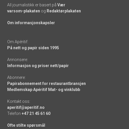
All journalistikk er basert på
Vær
varsom-plakaten
og
Redaktørplakaten
Om informasjonskapsler
Om Apéritif:
På nett og papir siden 1995
Annonsere:
Informasjon og priser nett/papir
Abonnere:
Papirabonnement for restaurantbransjen
Medlemskap Apéritif Mat- og vinklubb
Kontakt oss:
aperitif@aperitif.no
Telefon
+47 21 45 61 60
Ofte stilte spørsmål