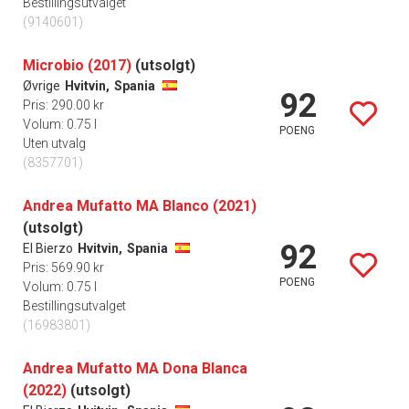
Bestillingsutvalget
(9140601)
Microbio (2017)
(utsolgt)
Øvrige
Hvitvin,
Spania
92
Pris: 290.00 kr
Volum: 0.75 l
POENG
Uten utvalg
(8357701)
Andrea Mufatto MA Blanco (2021)
(utsolgt)
92
El Bierzo
Hvitvin,
Spania
Pris: 569.90 kr
POENG
Volum: 0.75 l
Bestillingsutvalget
(16983801)
Andrea Mufatto MA Dona Blanca
(2022)
(utsolgt)