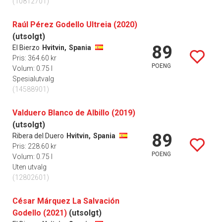
(10812701)
Raúl Pérez Godello Ultreia (2020)
(utsolgt)
89
El Bierzo
Hvitvin,
Spania
Pris: 364.60 kr
POENG
Volum: 0.75 l
Spesialutvalg
(14588901)
Valduero Blanco de Albillo (2019)
(utsolgt)
89
Ribera del Duero
Hvitvin,
Spania
Pris: 228.60 kr
POENG
Volum: 0.75 l
Uten utvalg
(12802601)
César Márquez La Salvación
Godello (2021)
(utsolgt)