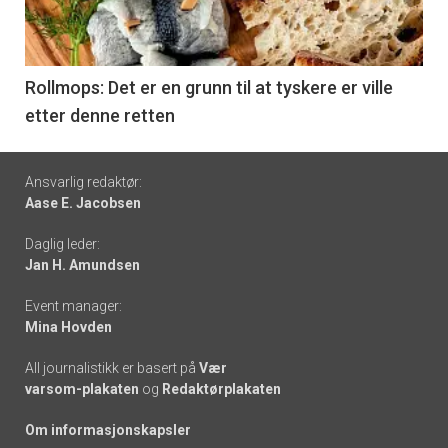
nå
-
6
Rollmops: Det er en grunn til at tyskere er ville
etter denne retten
Footer
Ansvarlig redaktør:
Aase E. Jacobsen
-
Daglig leder:
links
Jan H. Amundsen
Event manager:
Mina Hovden
All journalistikk er basert på
Vær
varsom-plakaten
og
Redaktørplakaten
Om informasjonskapsler