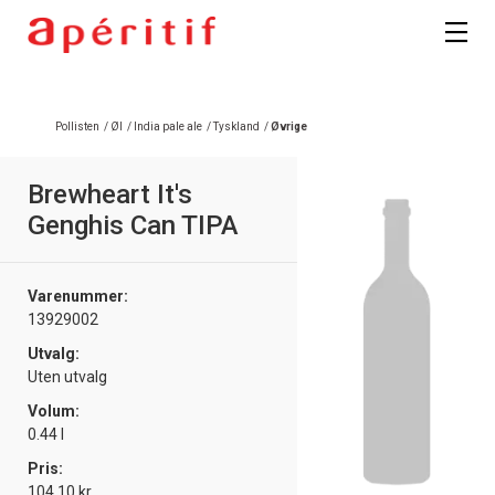
Registrer deg
Pollisten
/
Øl
/
India pale ale
/
Tyskland
/
Øvrige
Brewheart It's
Genghis Can TIPA
Varenummer:
13929002
Utvalg:
Uten utvalg
Volum:
0.44 l
Pris:
104.10 kr