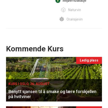
Miljøemballasje
Naturvin
Oransjevin
Events
Kommende Kurs
Ledig plass
KURS I OSLO, 26. AUGUST
Benytt sjansen til å smake og lære forskjellen
på hvitviner