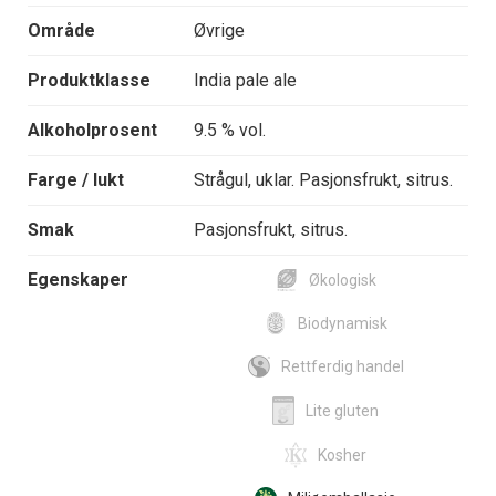
Område
Øvrige
Produktklasse
India pale ale
Alkoholprosent
9.5 % vol.
Farge / lukt
Strågul, uklar. Pasjonsfrukt, sitrus.
Smak
Pasjonsfrukt, sitrus.
Egenskaper
Økologisk
Biodynamisk
Rettferdig handel
Lite gluten
Kosher