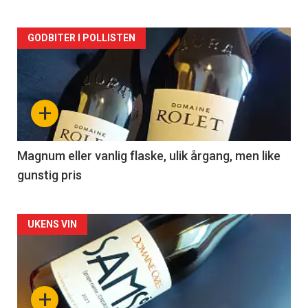
Forsiden
GODBITER I POLLISTEN
akkurat
nå
+
-
3
Magnum eller vanlig flaske, ulik årgang, men like
gunstig pris
Forsiden
UKENS VIN
akkurat
nå
+