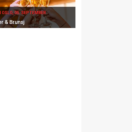
I OSLO, 05. SEPTEMBER
er & Brunsj