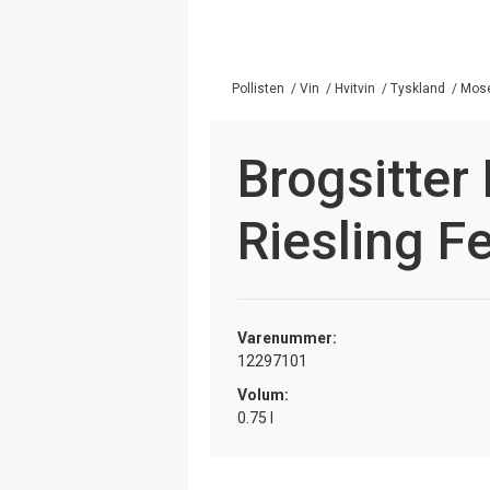
Pollisten
/
Vin
/
Hvitvin
/
Tyskland
/
Mos
Brogsitter
Riesling F
Varenummer:
12297101
Volum:
0.75 l