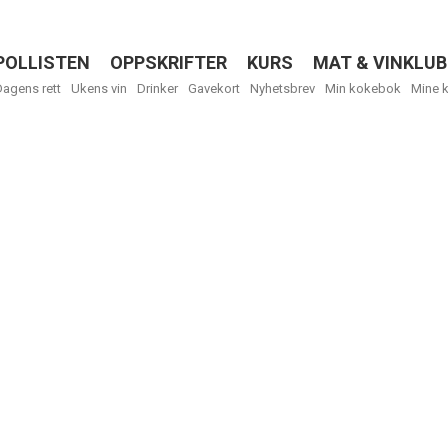
POLLISTEN
OPPSKRIFTER
KURS
MAT & VINKLUB
Menu
Dagens rett
Ukens vin
Drinker
Gavekort
Nyhetsbrev
Min kokebok
Mine 