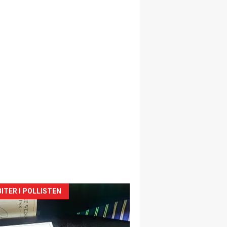
siden
ITER I POLLISTEN
urat