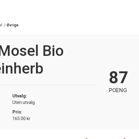
el
/
Øvrige
 Mosel Bio
einherb
87
POENG
Utvalg:
Uten utvalg
Pris:
165.00 kr