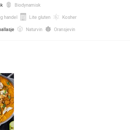
sk
Biodynamisk
ig handel
Lite gluten
Kosher
allasje
Naturvin
Oransjevin