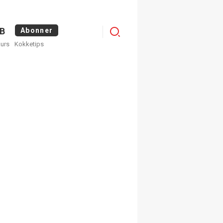
Menu
B
Abonner
kurs
Kokketips
profile