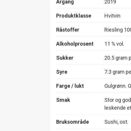
Årgang
2019
Produktklasse
Hvitvin
Råstoffer
Riesling 1
Alkoholprosent
11 % vol.
Sukker
20.5 gram pe
Syre
7.3 gram per
Farge / lukt
Gulgrønn. G
Smak
Stor og god
leskende e
Bruksområde
Sushi, ost.