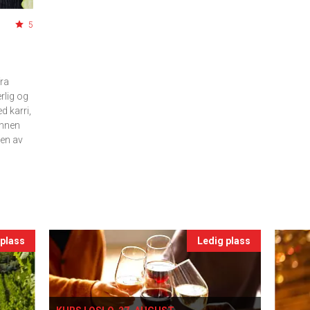
5
ra
rlig og
d karri,
innen
 en av
 plass
Ledig plass