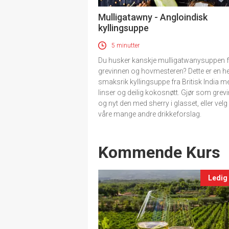
Mulligatawny - Angloindisk
kyllingsuppe
5 minutter
Du husker kanskje mulligatwanysuppen f
grevinnen og hovmesteren? Dette er en he
smaksrik kyllingsuppe fra Britisk India me
linser og deilig kokosnøtt. Gjør som grev
og nyt den med sherry i glasset, eller velg
våre mange andre drikkeforslag.
Events
Kommende Kurs
Ledig