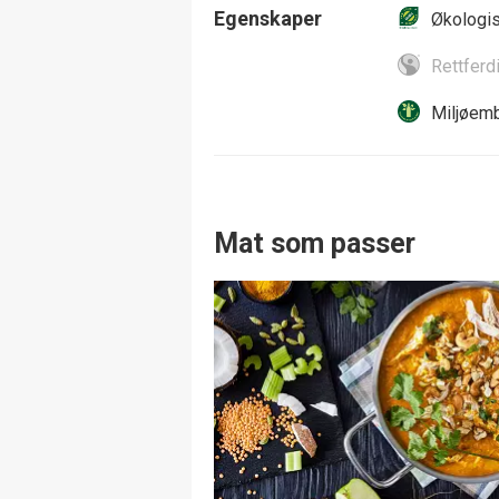
Egenskaper
Økologi
Rettferd
Miljøemb
Mat som passer