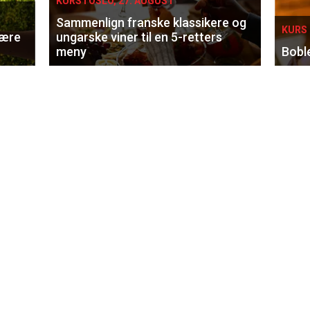
KURS I OSLO, 27. AUGUST
Sammenlign franske klassikere og
KURS 
lære
ungarske viner til en 5-retters
meny
Bobl