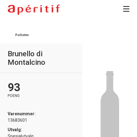
Registrer deg
Pollisten
Brunello di
Montalcino
93
POENG
Varenummer:
13683601
Utvalg:
Spesialutvalg