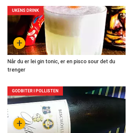
Forsiden
UKENS DRINK
akkurat
nå
+
-
2
Når du er lei gin tonic, er en pisco sour det du
trenger
Forsiden
GODBITER I POLLISTEN
akkurat
nå
+
-