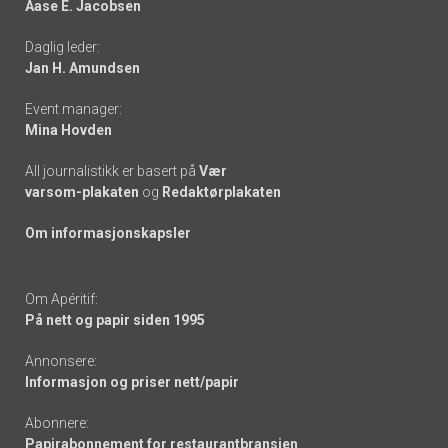
Aase E. Jacobsen
-
Daglig leder:
links
Jan H. Amundsen
Event manager:
Mina Hovden
All journalistikk er basert på
Vær
varsom-plakaten
og
Redaktørplakaten
Om informasjonskapsler
Om Apéritif:
På nett og papir siden 1995
Annonsere:
Informasjon og priser nett/papir
Abonnere:
Papirabonnement for restaurantbransjen