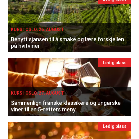
KURS I OSLO, 26. AUGUST
Benytt sjansen til å smake og lære forskjellen
på hvitviner
Ledig plass
KURS I OSLO, 27. AUGUST
Sammenlign franske klassikere og ungarske
viner til en 5-retters meny
Ledig plass