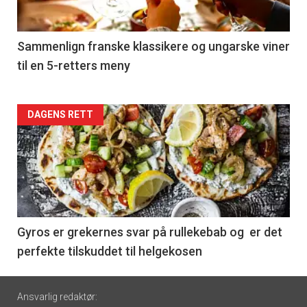
-
5
Sammenlign franske klassikere og ungarske viner
til en 5-retters meny
Forsiden
DAGENS RETT
akkurat
nå
-
6
Gyros er grekernes svar på rullekebab og er det
perfekte tilskuddet til helgekosen
Footer
Ansvarlig redaktør: