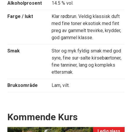
Alkoholprosent
14.5 % vol.
Farge / lukt
Klar rødbrun. Veldig klassisk duft
med fine toner eksotisk med fint
preg av gammelt trevirke, krydder,
god gammel klasse.
Smak
Stor og myk fyldig smak med god
syre, fine sur-salte kirsebærtoner,
fine tanniner, lang og kompleks
ettersmak.
Bruksområde
Lam, vilt.
Events
Kommende Kurs
Ledig plass