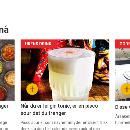
nå
Forsiden
For
UKENS DRINK
GODB
akkurat
akk
nå
nå
-
-
+
+
2
3
ager
Når du er lei gin tonic, er en pisco
Disse 
sour det du trenger
Årsaken 
elige
Pisco sour er som navnet antyder en svært frisk
himmel
denne
drink, og den forfriskende evnen gjør at den