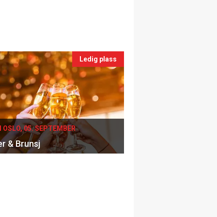
Ledig plass
I OSLO, 05. SEPTEMBER
er & Brunsj