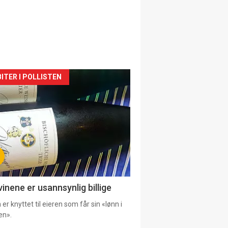
siden
ITER I POLLISTEN
urat
vinene er usannsynlig billige
er knyttet til eieren som får sin «lønn i
en».