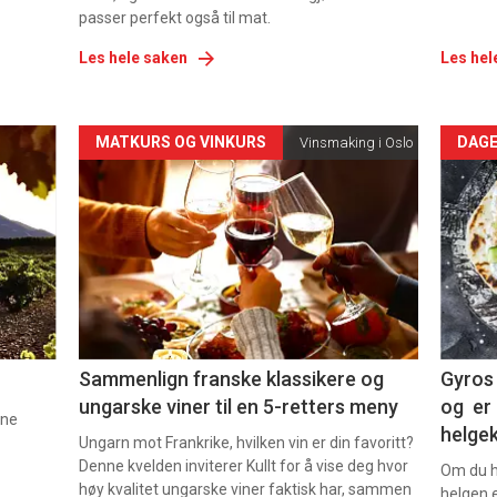
passer perfekt også til mat.
Les hele saken
Les hel
Forsiden
For
MATKURS OG VINKURS
DAGE
Vinsmaking i Oslo
akkurat
akk
nå
nå
-
-
5
6
Sammenlign franske klassikere og
Gyros 
ungarske viner til en 5-retters meny
og er 
nne
helge
Ungarn mot Frankrike, hvilken vin er din favoritt?
Denne kvelden inviterer Kullt for å vise deg hvor
Om du ha
høy kvalitet ungarske viner faktisk har, sammen
helgen e