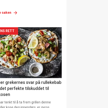
e saken
siden
NS RETT
urat
er grekernes svar på rullekebab
det perfekte tilskuddet til
kosen
r tenkt til å ta frem grillen denne
ller kose deg innendørs ,er gyros