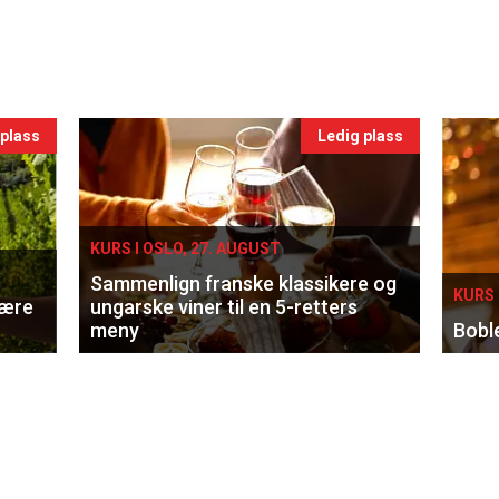
 plass
Ledig plass
KURS I OSLO, 27. AUGUST
Sammenlign franske klassikere og
KURS 
lære
ungarske viner til en 5-retters
meny
Bobl