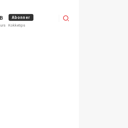
Menu
B
Abonner
kurs
Kokketips
profile
egistrer deg