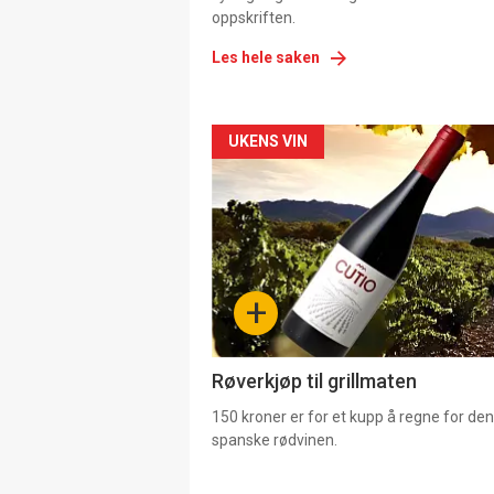
oppskriften.
Les hele saken
Forsiden
UKENS VIN
akkurat
nå
-
+
4
Røverkjøp til grillmaten
150 kroner er for et kupp å regne for de
spanske rødvinen.