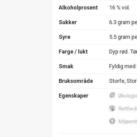
Alkoholprosent
16 % vol.
Sukker
6.3 gram per
Syre
5.5 gram per
Farge / lukt
Dyp rød. Tø
Smak
Fyldig med 
Bruksområde
Storfe, Stor
Egenskaper
Økologi
Rettferd
Miljøemb