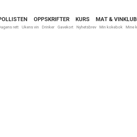
POLLISTEN
OPPSKRIFTER
KURS
MAT & VINKLUB
Menu
Dagens rett
Ukens vin
Drinker
Gavekort
Nyhetsbrev
Min kokebok
Mine 
R