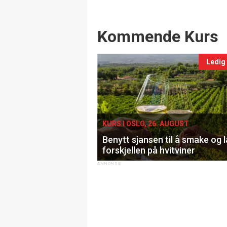
Events
Kommende Kurs
Ledig
KURS I OSLO, 26. AUGUST
Benytt sjansen til å smake og 
forskjellen på hvitviner