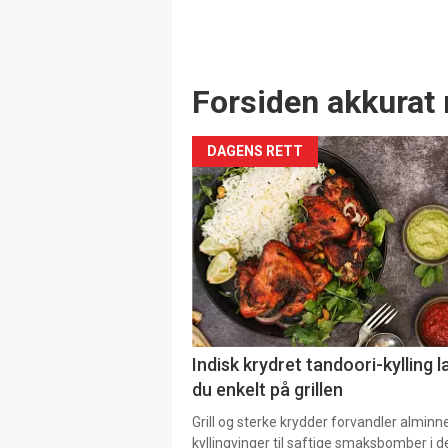
Forsiden akkurat 
DAGENS RETT
Indisk krydret tandoori-kylling l
du enkelt på grillen
Grill og sterke krydder forvandler alminn
kyllingvinger til saftige smaksbomber i 