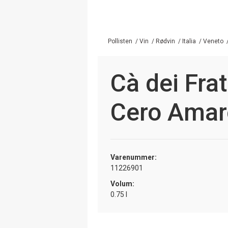
Pollisten
/
Vin
/
Rødvin
/
Italia
/
Veneto
Cà dei Frat
Cero Amar
Varenummer:
11226901
Volum:
0.75 l