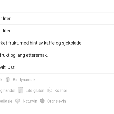
 liter
 liter
rket frukt, med hint av kaffe og sjokolade.
frukt og lang ettersmak.
vilt, Ost
sk
Biodynamisk
ig handel
Lite gluten
Kosher
allasje
Naturvin
Oransjevin