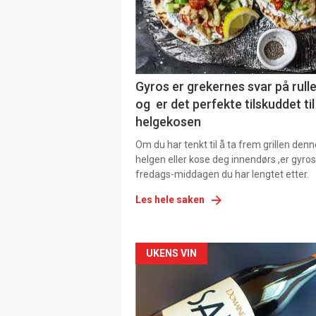
Gyros er grekernes svar på rul
og er det perfekte tilskuddet til
helgekosen
Om du har tenkt til å ta frem grillen denn
helgen eller kose deg innendørs ,er gyros
fredags-middagen du har lengtet etter.
Les hele saken
Forsiden
UKENS VIN
akkurat