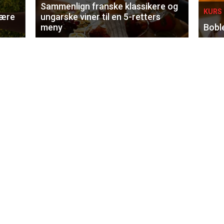
Sammenlign franske klassikere og
KURS 
lære
ungarske viner til en 5-retters
meny
Bobl