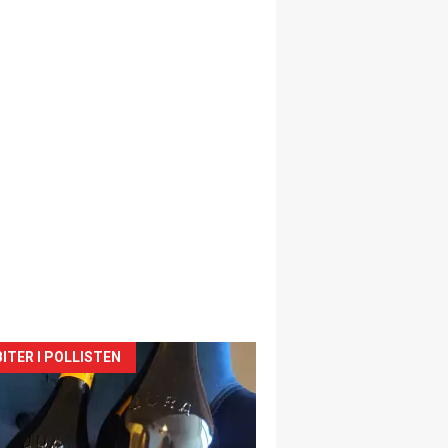
siden
ITER I POLLISTEN
urat