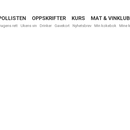
POLLISTEN
OPPSKRIFTER
KURS
MAT & VINKLUB
Menu
Dagens rett
Ukens vin
Drinker
Gavekort
Nyhetsbrev
Min kokebok
Mine 
R