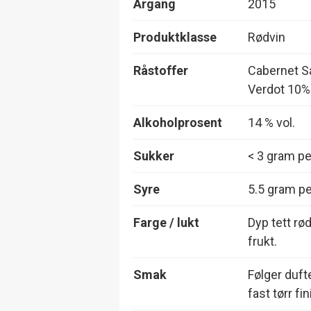
Årgang
2015
Produktklasse
Rødvin
Råstoffer
Cabernet Sa
Verdot 10%
Alkoholprosent
14 % vol.
Sukker
< 3 gram per
Syre
5.5 gram per
Farge / lukt
Dyp tett rø
frukt.
Smak
Følger duft
fast tørr fin