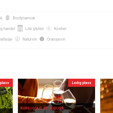
sk
Biodynamisk
ig handel
Lite gluten
Kosher
allasje
Naturvin
Oransjevin
 plass
Ledig plass
KURS I OSLO, 27. AUGUST