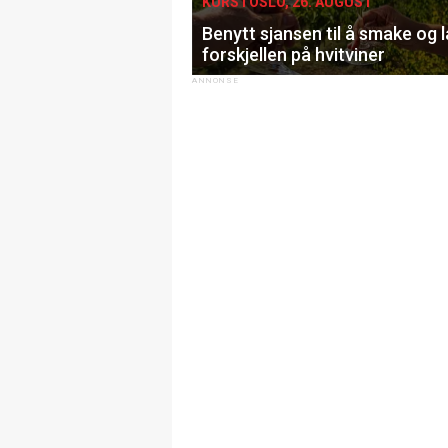
KURS I OSLO, 26. AUGUST
Benytt sjansen til å smake og 
forskjellen på hvitviner