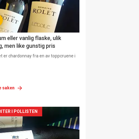
 eller vanlig flaske, ulik
, men like gunstig pris
et er chardonnay fra en av toppcruene i
e saken
siden
ITER I POLLISTEN
urat