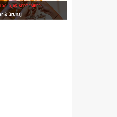
I OSLO, 05. SEPTEMBER
er & Brunsj