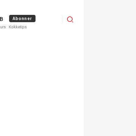
Menu
B
Abonner
kurs
Kokketips
profile
egistrer deg