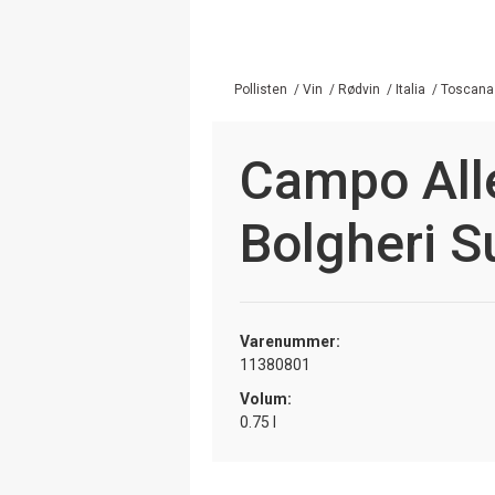
Pollisten
/
Vin
/
Rødvin
/
Italia
/
Toscana
Campo All
Bolgheri S
Varenummer:
11380801
Volum:
0.75 l