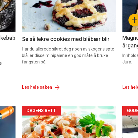
-
-
+
2
3
lekebab
Magnum
Se så lekre cookies med blåbær blir
årgang
Har du allerede sikret deg noen av skogens søte
blå, er disse minipaiene en god måte å bruke
Innhold
fangsten på.
Jura.
e
Les hele saken
Les hel
Forsiden
For
DAGENS RETT
GODB
akkurat
akk