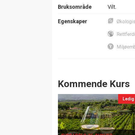
Bruksområde
Vilt.
Egenskaper
Økologi
Rettferd
Miljøemb
Events
Kommende Kurs
Ledig