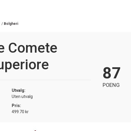
/
Bolgheri
e Comete
uperiore
87
POENG
Utvalg:
Uten utvalg
Pris:
499.70 kr