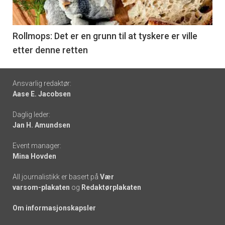
-
6
Rollmops: Det er en grunn til at tyskere er ville
etter denne retten
Footer
Ansvarlig redaktør:
Aase E. Jacobsen
-
Daglig leder:
links
Jan H. Amundsen
Event manager:
Mina Hovden
All journalistikk er basert på
Vær
varsom-plakaten
og
Redaktørplakaten
Om informasjonskapsler