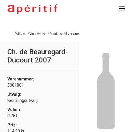
Registrer deg
Pollisten
/
Vin
/
Hvitvin
/
Frankrike
/
Bordeaux
Ch. de Beauregard-
Ducourt 2007
Varenummer:
5081801
Utvalg:
Bestillingsutvalg
Volum:
0.75 l
Pris:
114.90 kr