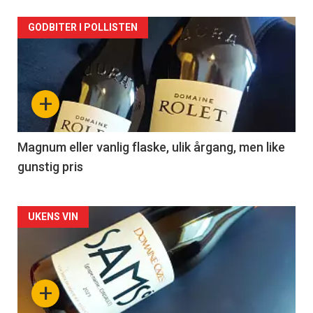
Forsiden
GODBITER I POLLISTEN
akkurat
nå
+
-
3
Magnum eller vanlig flaske, ulik årgang, men like
gunstig pris
Forsiden
UKENS VIN
akkurat
nå
+
-