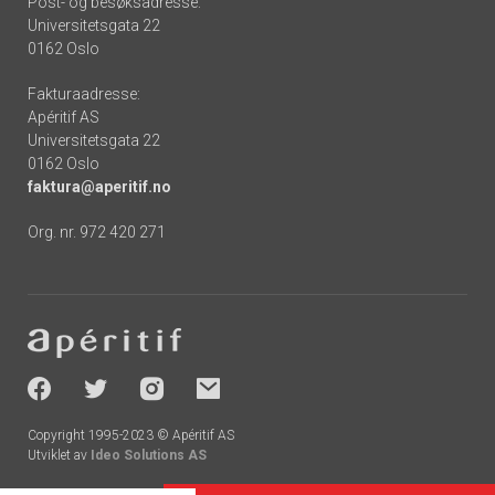
Post- og besøksadresse:
Universitetsgata 22
0162 Oslo
Fakturaadresse:
Apéritif AS
Universitetsgata 22
0162 Oslo
faktura@aperitif.no
Org. nr. 972 420 271
Footer
-
socials
Copyright 1995-2023 © Apéritif AS
Utviklet av
Ideo Solutions AS