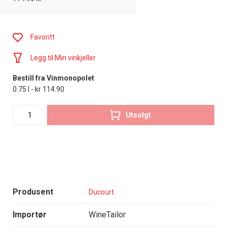
Favoritt
Legg til Min vinkjeller
Bestill fra Vinmonopolet
0.75 l - kr 114.90
Utsolgt
Produsent
Ducourt
Importør
WineTailor