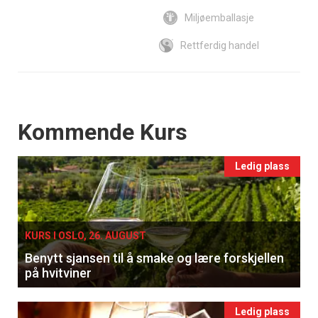
Miljøemballasje
Rettferdig handel
Events
Kommende Kurs
Ledig plass
KURS I OSLO, 26. AUGUST
Benytt sjansen til å smake og lære forskjellen
på hvitviner
Ledig plass