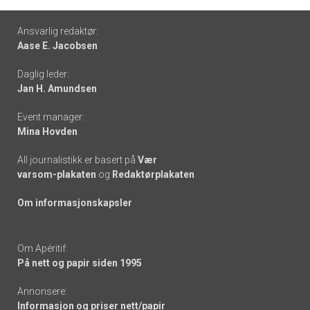
Footer
Ansvarlig redaktør:
Aase E. Jacobsen
-
Daglig leder:
links
Jan H. Amundsen
Event manager:
Mina Hovden
All journalistikk er basert på
Vær
varsom-plakaten
og
Redaktørplakaten
Om informasjonskapsler
Om Apéritif:
På nett og papir siden 1995
Annonsere:
Informasjon og priser nett/papir