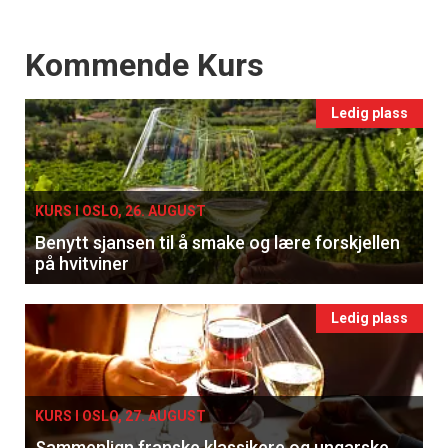
Events
Kommende Kurs
Ledig plass
KURS I OSLO, 26. AUGUST
Benytt sjansen til å smake og lære forskjellen
på hvitviner
Ledig plass
KURS I OSLO, 27. AUGUST
Sammenlign franske klassikere og ungarske