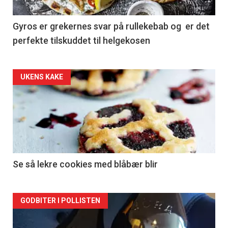
Gyros er grekernes svar på rullekebab og er det
perfekte tilskuddet til helgekosen
Forsiden
UKENS KAKE
akkurat
nå
-
2
Se så lekre cookies med blåbær blir
Forsiden
GODBITER I POLLISTEN
akkurat