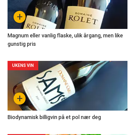
nå
+
-
3
Magnum eller vanlig flaske, ulik årgang, men like
gunstig pris
Forsiden
UKENS VIN
akkurat
nå
+
-
4
Biodynamisk billigvin på et pol nær deg