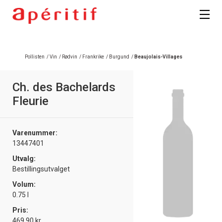
Pollisten
/
Vin
/
Rødvin
/
Frankrike
/
Burgund
/
Beaujolais-Villages
Ch. des Bachelards
Fleurie
Varenummer:
13447401
Utvalg:
Bestillingsutvalget
Volum:
0.75 l
Pris:
469.90 kr