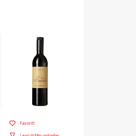
Favoritt
Legg til Min vinkjeller