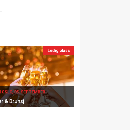
Ledig plass
I OSLO, 05. SEPTEMBER
er & Brunsj