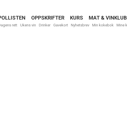
POLLISTEN
OPPSKRIFTER
KURS
MAT & VINKLUB
Menu
Dagens rett
Ukens vin
Drinker
Gavekort
Nyhetsbrev
Min kokebok
Mine 
R