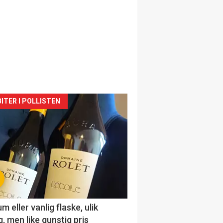
siden
ITER I POLLISTEN
urat
 eller vanlig flaske, ulik
, men like gunstig pris