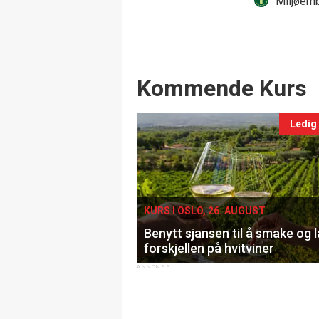
Miljøemb
Events
Kommende Kurs
Ledig
KURS I OSLO, 26. AUGUST
Benytt sjansen til å smake og 
forskjellen på hvitviner