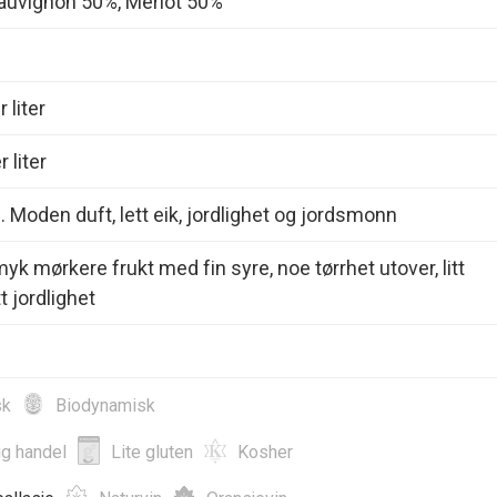
auvignon 50%, Merlot 50%
 liter
 liter
d. Moden duft, lett eik, jordlighet og jordsmonn
k mørkere frukt med fin syre, noe tørrhet utover, litt
t jordlighet
sk
Biodynamisk
ig handel
Lite gluten
Kosher