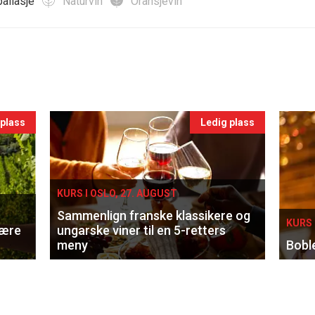
allasje
Naturvin
Oransjevin
 plass
Ledig plass
KURS I OSLO, 27. AUGUST
Sammenlign franske klassikere og
KURS 
lære
ungarske viner til en 5-retters
meny
Bobl