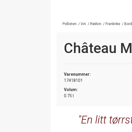
Pollisten
/
Vin
/
Rødvin
/
Frankrike
/
Bor
Château M
Varenummer:
17418101
Volum:
0.75 l
En litt tørr