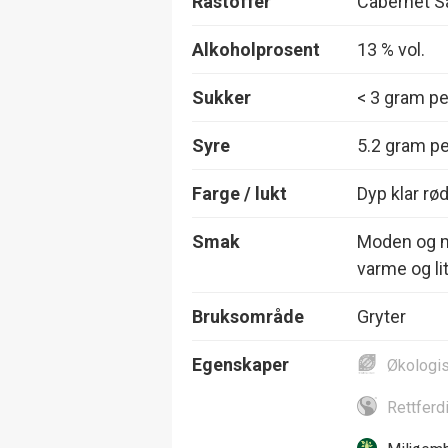
Råstoffer
Cabernet S
Alkoholprosent
13 % vol.
Sukker
< 3 gram per
Syre
5.2 gram per
Farge / lukt
Dyp klar rø
Smak
Moden og my
varme og lit
Bruksområde
Gryter
Egenskaper
Økologi
Rettferd