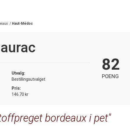
deaux
/
Haut-Médoc
aurac
82
Utvalg:
POENG
Bestillingsutvalget
Pris:
146.70 kr
stoffpreget bordeaux i pet