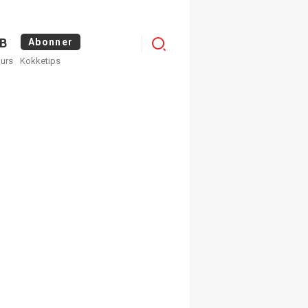
Menu
B
Abonner
kurs
Kokketips
profile
egistrer deg