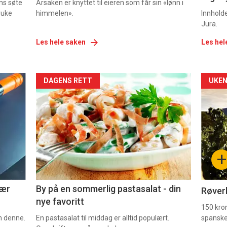
ns søte
Årsaken er knyttet til eieren som får sin «lønn i
ruke
himmelen».
Innhold
Jura.
Les hele saken
Les hel
Forsiden
For
DAGENS RETT
UKEN
akkurat
akk
nå
nå
-
-
+
5
6
nær
By på en sommerlig pastasalat - din
Røverk
nye favoritt
150 kron
om denne.
En pastasalat til middag er alltid populært.
spanske