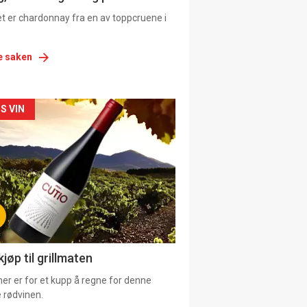
et er chardonnay fra en av toppcruene i
e saken
siden
S VIN
urat
jøp til grillmaten
er er for et kupp å regne for denne
 rødvinen.