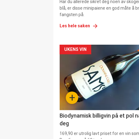
Har du allerede sikret deg noen av skoge
blå, er disse minipaiene en god måte å b
fangsten på.
Les hele saken
Forsiden
UKENS VIN
akkurat
nå
-
+
4
Biodynamisk billigvin på et pol 
deg
169,90 er utrolig lavt priset for en vin s