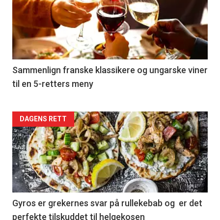
akkurat
nå
-
5
Sammenlign franske klassikere og ungarske viner
til en 5-retters meny
Forsiden
DAGENS RETT
akkurat
nå
-
6
Gyros er grekernes svar på rullekebab og er det
perfekte tilskuddet til helgekosen