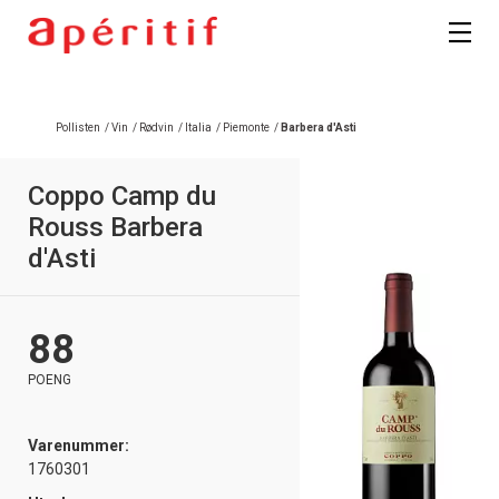
Registrer deg
Pollisten
/
Vin
/
Rødvin
/
Italia
/
Piemonte
/
Barbera d'Asti
Coppo Camp du
Rouss Barbera
d'Asti
88
POENG
Varenummer:
1760301