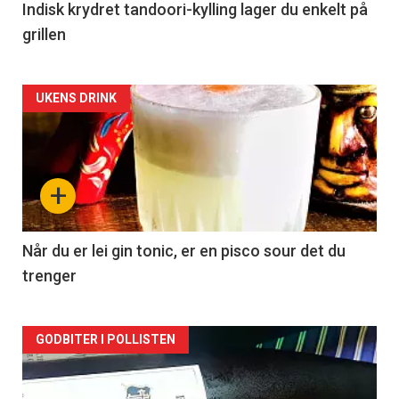
Indisk krydret tandoori-kylling lager du enkelt på
grillen
Forsiden
UKENS DRINK
akkurat
nå
+
-
2
Når du er lei gin tonic, er en pisco sour det du
trenger
Forsiden
GODBITER I POLLISTEN
akkurat