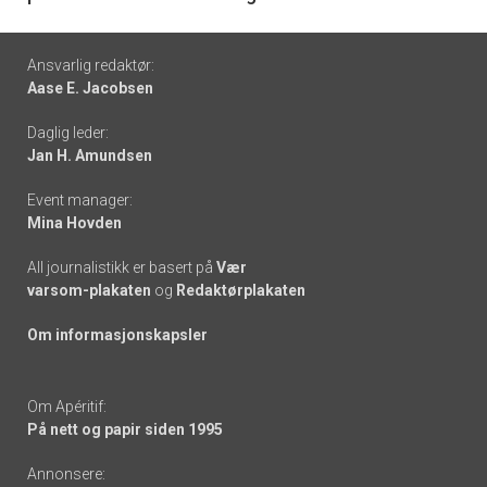
Footer
Ansvarlig redaktør:
Aase E. Jacobsen
-
Daglig leder:
links
Jan H. Amundsen
Event manager:
Mina Hovden
All journalistikk er basert på
Vær
varsom-plakaten
og
Redaktørplakaten
Om informasjonskapsler
Om Apéritif:
På nett og papir siden 1995
Annonsere: