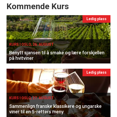
Events
Kommende Kurs
Ledig plass
KURS I OSLO, 26. AUGUST
Benytt sjansen til å smake og lære forskjellen
på hvitviner
Ledig plass
KURS I OSLO, 27. AUGUST
Sammenlign franske klassikere og ungarske
viner til en 5-retters meny