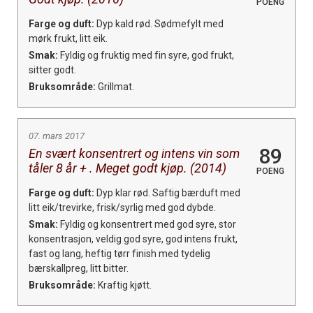
POENG
Farge og duft:
Dyp kald rød. Sødmefylt med
mørk frukt, litt eik.
Smak:
Fyldig og fruktig med fin syre, god frukt,
sitter godt.
Bruksområde:
Grillmat.
07. mars 2017
89
En svært konsentrert og intens vin som
tåler 8 år + . Meget godt kjøp. (2014)
POENG
Farge og duft:
Dyp klar rød. Saftig bærduft med
litt eik/trevirke, frisk/syrlig med god dybde.
Smak:
Fyldig og konsentrert med god syre, stor
konsentrasjon, veldig god syre, god intens frukt,
fast og lang, heftig tørr finish med tydelig
bærskallpreg, litt bitter.
Bruksområde:
Kraftig kjøtt.