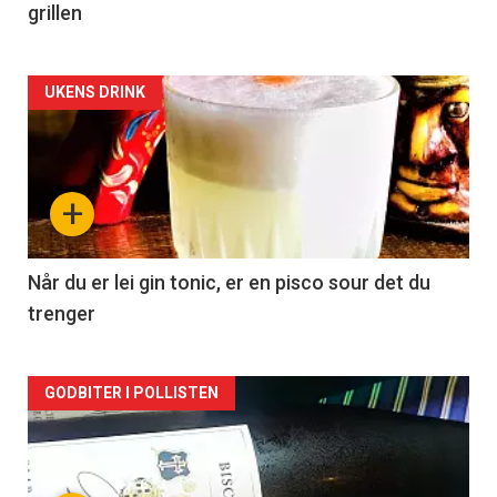
grillen
Forsiden
UKENS DRINK
akkurat
nå
+
-
2
Når du er lei gin tonic, er en pisco sour det du
trenger
Forsiden
GODBITER I POLLISTEN
akkurat
nå