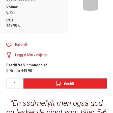
Volum:
0.75 l
Pris:
449.90 kr
Favoritt
Legg til Min vinkjeller
Bestill fra Vinmonopolet
0.75 l - kr 449.90
Bestill
En sødmefylt men også god
og leskende pinot som tåler 5-6