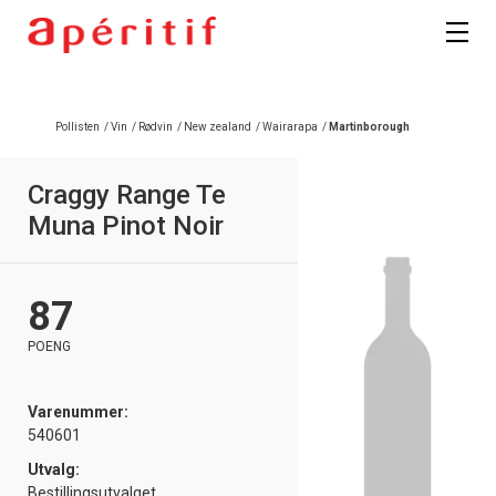
Pollisten
/
Vin
/
Rødvin
/
New zealand
/
Wairarapa
/
Martinborough
Craggy Range Te
Muna Pinot Noir
87
POENG
Varenummer:
540601
Utvalg:
Bestillingsutvalget