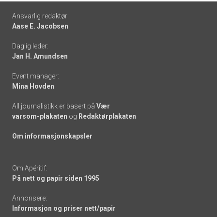
Footer
Ansvarlig redaktør:
Aase E. Jacobsen
-
Daglig leder:
links
Jan H. Amundsen
Event manager:
Mina Hovden
All journalistikk er basert på
Vær
varsom-plakaten
og
Redaktørplakaten
Om informasjonskapsler
Om Apéritif:
På nett og papir siden 1995
Annonsere:
Informasjon og priser nett/papir