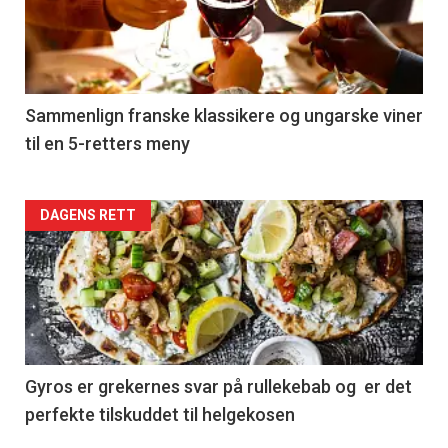
nå
-
5
Sammenlign franske klassikere og ungarske viner
til en 5-retters meny
Forsiden
DAGENS RETT
akkurat
nå
-
6
Gyros er grekernes svar på rullekebab og er det
perfekte tilskuddet til helgekosen