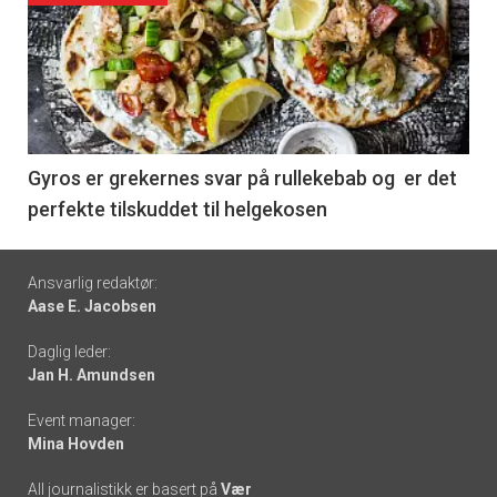
akkurat
nå
-
6
Gyros er grekernes svar på rullekebab og er det
perfekte tilskuddet til helgekosen
Footer
Ansvarlig redaktør:
Aase E. Jacobsen
-
Daglig leder:
links
Jan H. Amundsen
Event manager:
Mina Hovden
All journalistikk er basert på
Vær