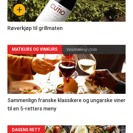
nå
+
-
4
Røverkjøp til grillmaten
Forsiden
MATKURS OG VINKURS
Vinsmaking i Oslo
akkurat
nå
-
5
Sammenlign franske klassikere og ungarske viner
til en 5-retters meny
Forsiden
DAGENS RETT