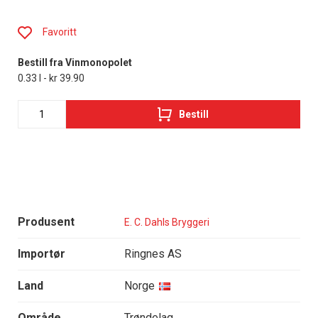
Favoritt
Bestill fra Vinmonopolet
0.33 l - kr 39.90
Bestill
Produsent
E. C. Dahls Bryggeri
Importør
Ringnes AS
Land
Norge
Område
Trøndelag