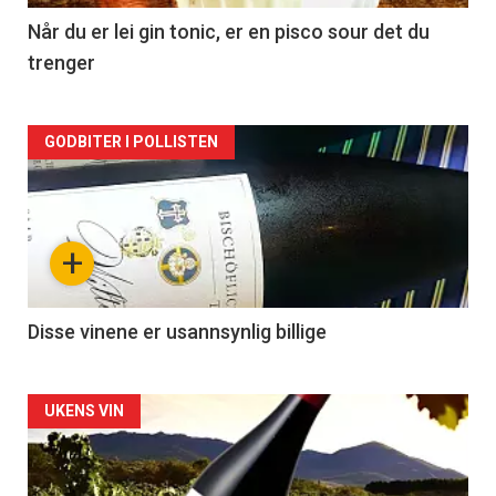
2
Når du er lei gin tonic, er en pisco sour det du
trenger
Forsiden
GODBITER I POLLISTEN
akkurat
nå
+
-
3
Disse vinene er usannsynlig billige
Forsiden
UKENS VIN
akkurat