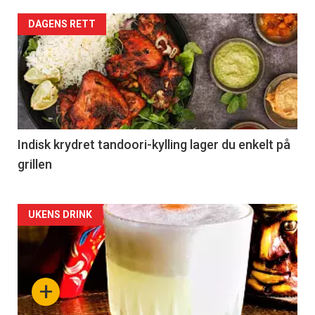
DAGENS RETT
Indisk krydret tandoori-kylling lager du enkelt på
grillen
Forsiden
UKENS DRINK
akkurat
nå
+
-