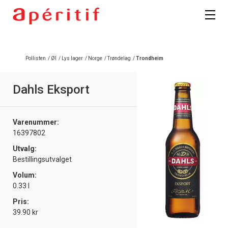
Registrer deg
Pollisten
/
Øl
/
Lys lager
/
Norge
/
Trøndelag
/
Trondheim
Dahls Eksport
Varenummer:
16397802
Utvalg:
Bestillingsutvalget
Volum:
0.33 l
Pris:
39.90 kr