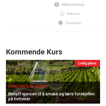
Miljøemballasje
Naturvin
Oransjevin
Events
Kommende Kurs
Ledig plass
KURS I OSLO, 26. AUGUST
Benytt sjansen til å smake og lære forskjellen
på hvitviner