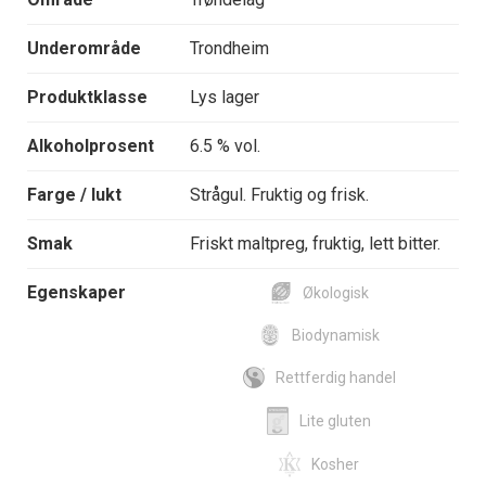
Underområde
Trondheim
Produktklasse
Lys lager
Alkoholprosent
6.5 % vol.
Farge / lukt
Strågul. Fruktig og frisk.
Smak
Friskt maltpreg, fruktig, lett bitter.
Egenskaper
Økologisk
Biodynamisk
Rettferdig handel
Lite gluten
Kosher