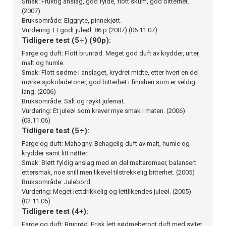
Smak: Fruktig anslag, god fylde, flott skum, god bitterhet.
(2007)
Bruksområde: Elggryte, pinnekjøtt.
Vurdering: Et godt juleøl. 86 p (2007) (06.11.07)
Tidligere test (5÷) (90p):
Farge og duft: Flott brunrød. Meget god duft av krydder, urter,
malt og humle.
Smak: Flott sødme i anslaget, krydret midte, etter hvert en del
mørke sjokoladetoner, god bitterhet i finishen som er veldig
lang. (2006)
Bruksområde: Salt og røykt julemat.
Vurdering: Et juleøl som krever mye smak i maten. (2006)
(03.11.06)
Tidligere test (5÷):
Farge og duft: Mahogny. Behagelig duft av malt, humle og
krydder samt litt nøtter.
Smak: Bløtt fyldig anslag med en del maltaromaer, balansert
ettersmak, noe snill men likevel tilstrekkelig bitterhet. (2005)
Bruksområde: Julebord.
Vurdering: Meget lettdrikkelig og lettlikendes juleøl. (2005)
(02.11.05)
Tidligere test (4+):
Farge og duft: Brunrød. Frisk lett sødmebetont duft med syltet