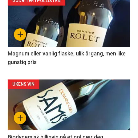
Forsiden
GODBITER I POLLISTEN
akkurat
nå
+
-
3
Magnum eller vanlig flaske, ulik årgang, men like
gunstig pris
Forsiden
UKENS VIN
akkurat
nå
+
-
4
Biodynamisk billigvin på et pol nær deg