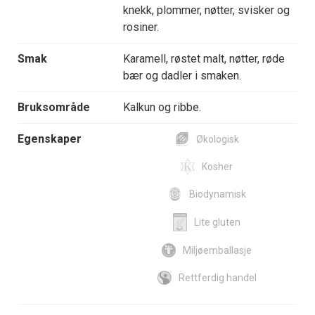
knekk, plommer, nøtter, svisker og
rosiner.
Smak
Karamell, røstet malt, nøtter, røde
bær og dadler i smaken.
Bruksområde
Kalkun og ribbe.
Egenskaper
Økologisk
Kosher
Biodynamisk
Lite gluten
Miljøemballasje
Rettferdig handel