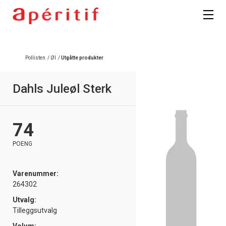
Registrer deg
Pollisten
/
Øl
/
Utgåtte produkter
Dahls Juleøl Sterk
74
POENG
Varenummer:
264302
Utvalg:
Tilleggsutvalg