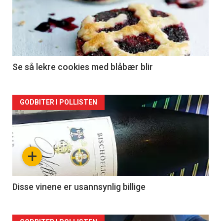
Se så lekre cookies med blåbær blir
Forsiden
GODBITER I POLLISTEN
akkurat
nå
+
-
2
Disse vinene er usannsynlig billige