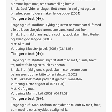
plomme, kjøtt, malt, smørkaramell og humle.
Smak: God fylde i anslaget, flott skum, fin syrlighet og pen
bitterhet som holder smaken lenge oppe. (2004)
Tidligere test (4+):
Farge og duft: Rødbrun. Fyldig og svært sammensatt duft med
alle de klassiske juleølaromaene samt kandisert frukt.
Smak: Stort fyldig anslag, bra sødme, godt skum, fin bitterhet
og svært god lengde. (2003)
Mat: Allround.
Vurdering: Klassisk juleøl. (2003) (03.11.03)
Tidligere test (4+):
Farge og duft: Rødbrun. Krydret duft med malt, humle, brent
tre, tørket frukt og en touch av aceton.
Smak: Stor fyldig smak, godt skum, stor sødme som
balanseres godt av bittertoner i slutten. (2002)
Mat: Fleksibelt matøl, prøv det gjerne til svinesteik.
Vurdering: Dette er godt øl. (07.11.01)
Mat: Kraftig mat.
Vurdering: Mannfolkøl. (2002) (04.11.02)
Tidligere test (5÷):
Farge og duft: Mørk rødbrun. Innbydende rik duft av malt, frukt,
som modne epler, krydder, særlig nellik.