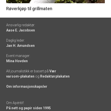
6
Røverkjøp til grillmaten
Footer
Ansvarlig redaktør:
Aase E. Jacobsen
-
Daglig leder:
links
Jan H. Amundsen
Event manager:
Mina Hovden
All journalistikk er basert på
Vær
varsom-plakaten
og
Redaktørplakaten
Om informasjonskapsler
Om Apéritif:
På nett og papir siden 1995