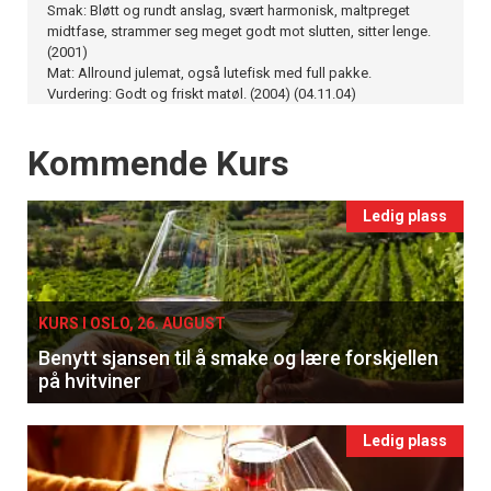
Smak: Bløtt og rundt anslag, svært harmonisk, maltpreget
midtfase, strammer seg meget godt mot slutten, sitter lenge.
(2001)
Mat: Allround julemat, også lutefisk med full pakke.
Vurdering: Godt og friskt matøl. (2004) (04.11.04)
Events
Kommende Kurs
Ledig plass
KURS I OSLO, 26. AUGUST
Benytt sjansen til å smake og lære forskjellen
på hvitviner
Ledig plass