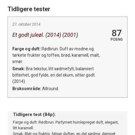
Tidligere tester
27. oktober 2014
87
Et godt juleøl. (2014) (2001)
POENG
Farge og duft:
Rødbrun. Duft av modne og
tørkete frukter og toffee, brød, karamell, malt,
smør.
Smak:
Bra tekstur, litt sødmefylt, balansert
bitterhet, god fylde, en del skum, sitter godt.
(2014)
Bruksområde:
Allround.
Tidligere test (84p):
Farge og duft: Rødbrun. Parfymert humlepreget duft, elegant,
litt karamell.
Smak: Bløt og fruktig, følger duften, en del sødme, dempet