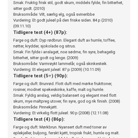
Smak: Fruktig frisk stil, godt skum, middels fylde, fin bitterhet,
sitter godt. (2010)
Bruksområde: Vilt, særlig elg, også svineribbe
Vurdering: Et godt juleøl på den friske siden. 84 p (2010)
(09.11.10)
Tidligere test (4+) (87p):
Farge og duft: Dyp rødbrun. Elegant duft av humle, toffee,
nøtter, krydder, sjokolade og sitrus.
Smak: Fin fylde i anslaget, noe sødme, fin syre, behagelig
bitterhet, sitter godt og lenge. (2009)
Bruksområde: Varmrøykt lammelår, også skinkesteik.
Vurdering: Et elegant juleøl. 87 p (2009) (10.11.09)
Tidligere test (5÷) (90p):
Farge og duft: Brunrød. Flott duft med mørke frukttoner,
rosiner, modnet spekeskinke, kaffe, malt og humle.
Smak: Fyldig anslag, veldig balansert og elegant med flott
skum, mye maltpreg utover, fin syre, god og rik finish. (2008)
Bruksområde: Pinnekjøtt.
Vurdering: Et virkelig flott juleøl. 90 p (2008) (12.11.08)
Tidligere test (4) (86p):
Farge og duft: Mørkbrun. Nyansert duft med toner av
eplekjeller, buljong, ferskt kjøtt, tropisk frukt, humle og malt.