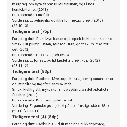
maltpreg, bra syre, tørket frukt i finishen, også noe
humlebitterhet. (2013)
Bruksområde: Lutefisk.
Vurdering: Et behagelig og ikke for mektig juleøl. (2013)
(28.10.13)
Tidligere test (75p):
Farge og duft: Brun. Mye banan og tropisk frukt samt karamell.
Smak: Litt plump i stilen, følger duften, godt skum, men for
søt. (2012)
Bruksområde: Drikkeøl, godt avkjølt.
Vurdering: Et for søtt og litt kjedelig juleøl. 75 p (2012)
(08.11.12)
Tidligere test (83p):
Farge og duft: Rødbrun. Mye tropisk frukt, særlig banan, smør
og litt nellik og ingefær, snev av malt.
Smak: Fruktig stil, mykt skum, noe sødme, en del bitterhet i
finishen. (2011)
Bruksområde: Koldtbord, julefrokost.
Vurdering: Et ganske godt juleøl på den fruktige siden. 83 p
(2011) (21.11.11)
Tidligere test (4) (84p):
Farge og duft: Rødbrun. Ok duft med noe sukkertøypreg,