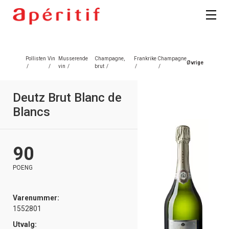
Registrer deg
Pollisten
Vin
Musserende
Champagne,
Frankrike
Champagne
Øvrige
/
/
vin
/
brut
/
/
/
Deutz Brut Blanc de
Blancs
90
POENG
Varenummer:
1552801
Utvalg: