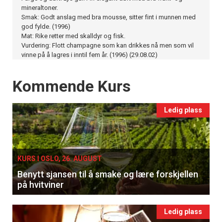
mineraltoner.
Smak: Godt anslag med bra mousse, sitter fint i munnen med
god fylde. (1996)
Mat: Rike retter med skalldyr og fisk.
Vurdering: Flott champagne som kan drikkes nå men som vil
vinne på å lagres i inntil fem år. (1996) (29.08.02)
Events
Kommende Kurs
Ledig plass
KURS I OSLO, 26. AUGUST
Benytt sjansen til å smake og lære forskjellen
på hvitviner
Ledig plass