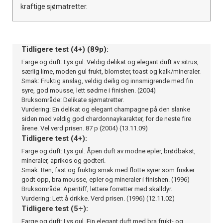
kraftige sjømatretter.
Tidligere test (4+) (89p):
Farge og duft: Lys gul. Veldig delikat og elegant duft av sitrus,
særlig lime, moden gul frukt, blomster, toast og kalk/mineraler.
Smak: Fruktig anslag, veldig deilig og innsmigrende med fin
syre, god mousse, lett sødme i finishen. (2004)
Bruksområde: Delikate sjømatretter.
Vurdering: En delikat og elegant champagne på den slanke
siden med veldig god chardonnaykarakter, for de neste fire
årene. Vel verd prisen. 87 p (2004) (13.11.09)
Tidligere test (4+):
Farge og duft: Lys gul. Åpen duft av modne epler, brødbakst,
mineraler, aprikos og godteri.
Smak: Ren, fast og fruktig smak med flotte syrer som frisker
godt opp, bra mousse, epler og mineraler i finishen. (1996)
Bruksområde: Aperitiff, lettere forretter med skalldyr.
Vurdering: Lett å drikke. Verd prisen. (1996) (12.11.02)
Tidligere test (5÷):
Farge og duft: Lys gul. Fin elegant duft med bra frukt- og