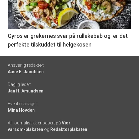
nå
-
6
Gyros er grekernes svar på rullekebab og er det
perfekte tilskuddet til helgekosen
Footer
Ansvarlig redaktør:
Aase E. Jacobsen
-
Daglig leder:
links
Jan H. Amundsen
Event manager:
Mina Hovden
All journalistikk er basert på
Vær
varsom-plakaten
og
Redaktørplakaten