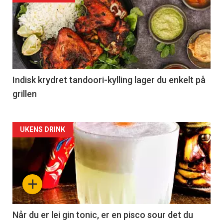
Indisk krydret tandoori-kylling lager du enkelt på
grillen
Forsiden
UKENS DRINK
akkurat
nå
+
-
2
Når du er lei gin tonic, er en pisco sour det du