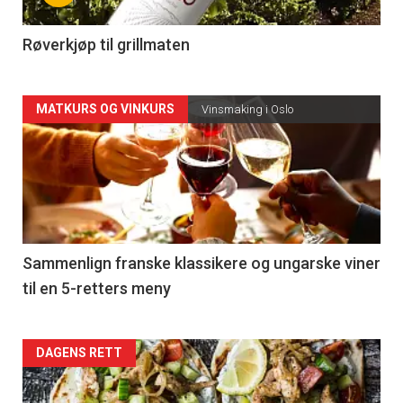
-
4
Røverkjøp til grillmaten
Forsiden
MATKURS OG VINKURS
Vinsmaking i Oslo
akkurat
nå
-
5
Sammenlign franske klassikere og ungarske viner
til en 5-retters meny
Forsiden
DAGENS RETT
akkurat