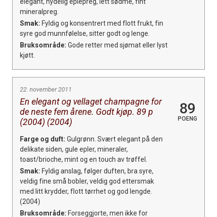
elegant, nydelig eplepreg, lett sødme, fint
mineralpreg.
Smak:
Fyldig og konsentrert med flott frukt, fin
syre god munnfølelse, sitter godt og lenge.
Bruksområde:
Gode retter med sjømat eller lyst
kjøtt.
22. november 2011
En elegant og vellaget champagne for
89
de neste fem årene. Godt kjøp. 89 p
POENG
(2004) (2004)
Farge og duft:
Gulgrønn. Svært elegant på den
delikate siden, gule epler, mineraler,
toast/brioche, mint og en touch av trøffel.
Smak:
Fyldig anslag, følger duften, bra syre,
veldig fine små bobler, veldig god ettersmak
med litt krydder, flott tørrhet og god lengde.
(2004)
Bruksområde:
Forseggjorte, men ikke for