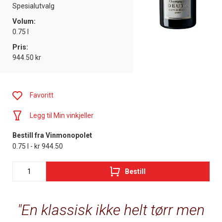
Spesialutvalg
Volum:
0.75 l
Pris:
944.50 kr
Favoritt
Legg til Min vinkjeller
Bestill fra Vinmonopolet
0.75 l - kr 944.50
Bestill
En klassisk ikke helt tørr men