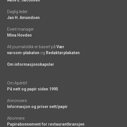
-
Daglig leder:
links
Jan H. Amundsen
Event manager:
Mina Hovden
All journalistikk er basert på
Vær
varsom-plakaten
og
Redaktørplakaten
Om informasjonskapsler
Om Apéritif:
På nett og papir siden 1995
Annonsere:
Informasjon og priser nett/papir
Abonnere:
Papirabonnement for restaurantbransjen