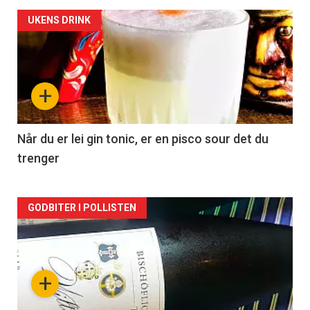
Forsiden
UKENS DRINK
akkurat
nå
+
-
2
Når du er lei gin tonic, er en pisco sour det du
trenger
Forsiden
GODBITER I POLLISTEN
akkurat
nå
+
-