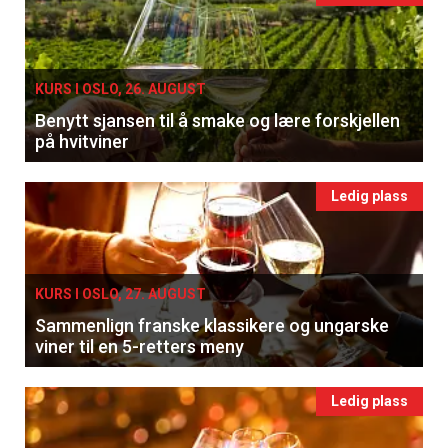
KURS I OSLO, 26. AUGUST
Benytt sjansen til å smake og lære forskjellen
på hvitviner
Ledig plass
KURS I OSLO, 27. AUGUST
Sammenlign franske klassikere og ungarske
viner til en 5-retters meny
Ledig plass