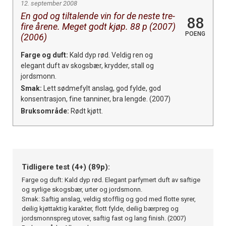
12. september 2008
En god og tiltalende vin for de neste tre-
88
fire årene. Meget godt kjøp. 88 p (2007)
POENG
(2006)
Farge og duft:
Kald dyp rød. Veldig ren og
elegant duft av skogsbær, krydder, stall og
jordsmonn.
Smak:
Lett sødmefylt anslag, god fylde, god
konsentrasjon, fine tanniner, bra lengde. (2007)
Bruksområde:
Rødt kjøtt.
Tidligere test (4+) (89p):
Farge og duft: Kald dyp rød. Elegant parfymert duft av saftige
og syrlige skogsbær, urter og jordsmonn.
Smak: Saftig anslag, veldig stofflig og god med flotte syrer,
deilig kjøttaktig karakter, flott fylde, deilig bærpreg og
jordsmonnspreg utover, saftig fast og lang finish. (2007)