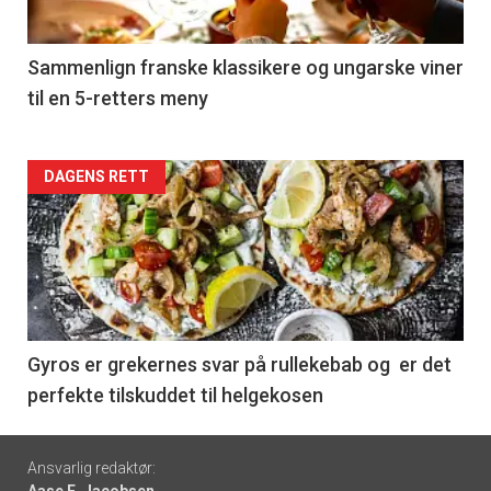
-
5
Sammenlign franske klassikere og ungarske viner
til en 5-retters meny
Forsiden
DAGENS RETT
akkurat
nå
-
6
Gyros er grekernes svar på rullekebab og er det
perfekte tilskuddet til helgekosen
Footer
Ansvarlig redaktør:
Aase E. Jacobsen