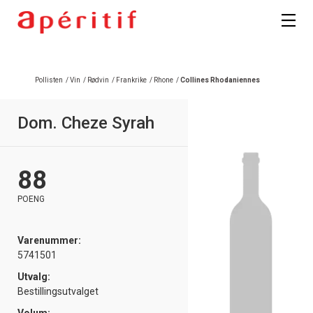
Pollisten
/
Vin
/
Rødvin
/
Frankrike
/
Rhone
/
Collines Rhodaniennes
Dom. Cheze Syrah
88
POENG
Varenummer:
5741501
Utvalg:
Bestillingsutvalget