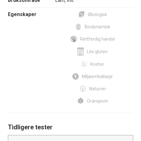
Bruksområde
Lam, vilt.
Egenskaper
Økologisk
Biodynamisk
Rettferdig handel
Lite gluten
Kosher
Miljøemballasje
Naturvin
Oransjevin
Tidligere tester