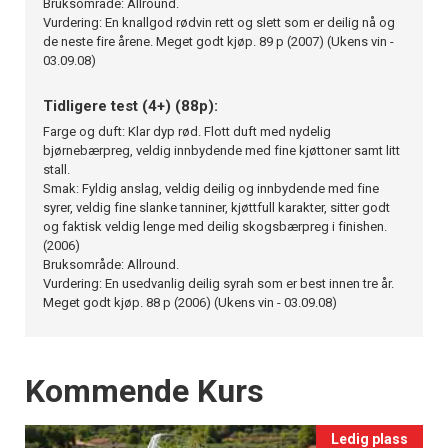
Bruksområde: Allround.
Vurdering: En knallgod rødvin rett og slett som er deilig nå og
de neste fire årene. Meget godt kjøp. 89 p (2007) (Ukens vin -
03.09.08)
Tidligere test (4+) (88p):
Farge og duft: Klar dyp rød. Flott duft med nydelig
bjørnebærpreg, veldig innbydende med fine kjøttoner samt litt
stall.
Smak: Fyldig anslag, veldig deilig og innbydende med fine
syrer, veldig fine slanke tanniner, kjøttfull karakter, sitter godt
og faktisk veldig lenge med deilig skogsbærpreg i finishen.
(2006)
Bruksområde: Allround.
Vurdering: En usedvanlig deilig syrah som er best innen tre år.
Meget godt kjøp. 88 p (2006) (Ukens vin - 03.09.08)
Events
Kommende Kurs
Ledig plass