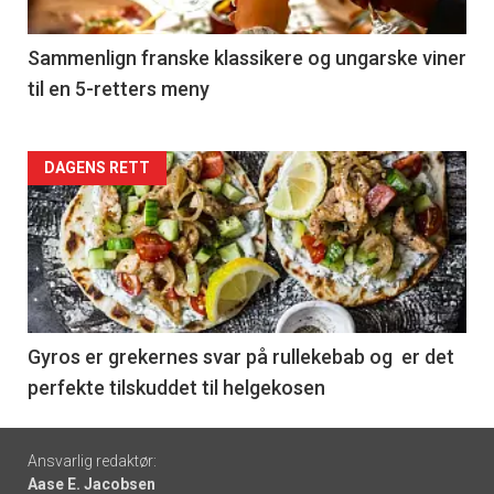
-
5
Sammenlign franske klassikere og ungarske viner
til en 5-retters meny
Forsiden
DAGENS RETT
akkurat
nå
-
6
Gyros er grekernes svar på rullekebab og er det
perfekte tilskuddet til helgekosen
Footer
Ansvarlig redaktør:
Aase E. Jacobsen