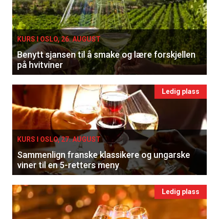
KURS I OSLO, 26. AUGUST
Benytt sjansen til å smake og lære forskjellen
på hvitviner
Ledig plass
KURS I OSLO, 27. AUGUST
Sammenlign franske klassikere og ungarske
viner til en 5-retters meny
Ledig plass