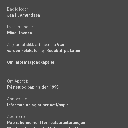
-
Daglig leder:
links
Jan H. Amundsen
Event manager:
Mina Hovden
All journalistikk er basert på
Vær
varsom-plakaten
og
Redaktørplakaten
Om informasjonskapsler
Om Apéritif:
På nett og papir siden 1995
Annonsere:
Informasjon og priser nett/papir
Abonnere:
Papirabonnement for restaurantbransjen