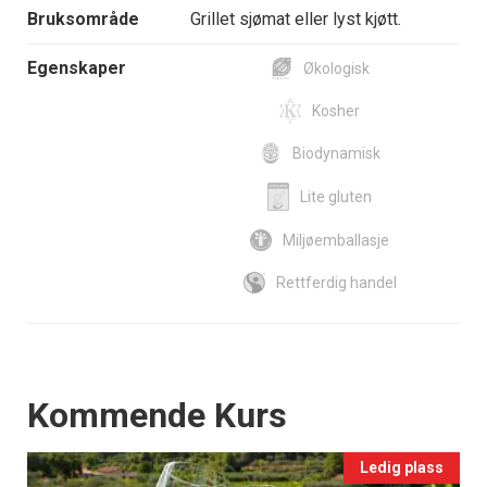
Bruksområde
Grillet sjømat eller lyst kjøtt.
Egenskaper
Økologisk
Kosher
Biodynamisk
Lite gluten
Miljøemballasje
Rettferdig handel
Events
Kommende Kurs
Ledig plass