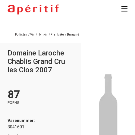
Registrer deg
Pollisten
/
Vin
/
Hvitvin
/
Frankrike
/
Burgund
Domaine Laroche
Chablis Grand Cru
les Clos 2007
87
POENG
Varenummer:
3041601