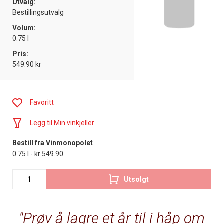
Utvalg:
Bestillingsutvalg
Volum:
0.75 l
Pris:
549.90 kr
Favoritt
Legg til Min vinkjeller
Bestill fra Vinmonopolet
0.75 l - kr 549.90
Utsolgt
Prøv å lagre et år til i håp om