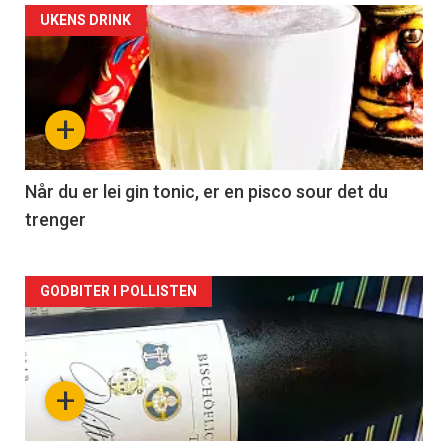
Forsiden
UKENS DRINK
akkurat
nå
+
-
2
Når du er lei gin tonic, er en pisco sour det du
trenger
Forsiden
GODBITER I POLLISTEN
akkurat
nå
+
-