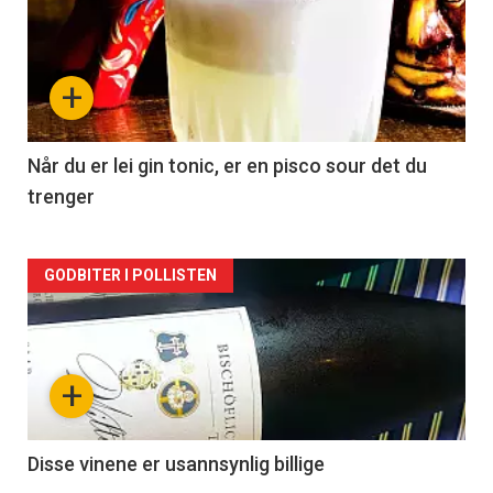
akkurat
nå
+
-
2
Når du er lei gin tonic, er en pisco sour det du
trenger
Forsiden
GODBITER I POLLISTEN
akkurat
nå
+
-
3
Disse vinene er usannsynlig billige