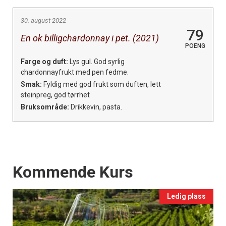
30. august 2022
79
En ok billigchardonnay i pet. (2021)
POENG
Farge og duft:
Lys gul. God syrlig
chardonnayfrukt med pen fedme.
Smak:
Fyldig med god frukt som duften, lett
steinpreg, god tørrhet
Bruksområde:
Drikkevin, pasta.
Events
Kommende Kurs
Ledig plass