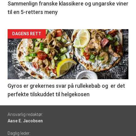
5
Sammenlign franske klassikere og ungarske viner
til en 5-retters meny
Forsiden
DAGENS RETT
akkurat
nå
-
6
Gyros er grekernes svar på rullekebab og er det
perfekte tilskuddet til helgekosen
Footer
Ansvarlig redaktør:
Aase E. Jacobsen
-
Daglig leder: