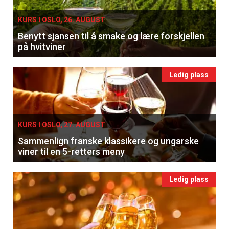
KURS I OSLO, 26. AUGUST
Benytt sjansen til å smake og lære forskjellen
på hvitviner
Ledig plass
KURS I OSLO, 27. AUGUST
Sammenlign franske klassikere og ungarske
viner til en 5-retters meny
Ledig plass