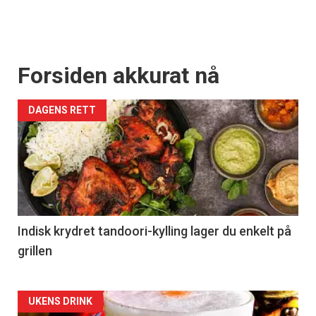
Forsiden akkurat nå
DAGENS RETT
Indisk krydret tandoori-kylling lager du enkelt på
grillen
Forsiden
UKENS DRINK