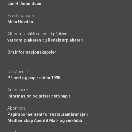
links
Jan H. Amundsen
Event manager:
Mina Hovden
All journalistikk er basert på
Vær
varsom-plakaten
og
Redaktørplakaten
Om informasjonskapsler
Om Apéritif:
På nett og papir siden 1995
Annonsere:
Informasjon og priser nett/papir
Abonnere:
Papirabonnement for restaurantbransjen
Medlemskap Apéritif Mat- og vinklubb