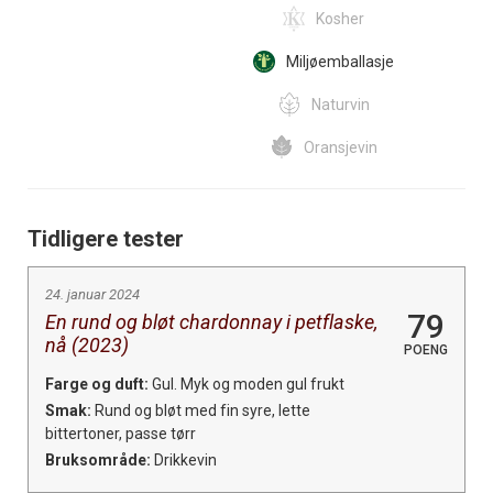
Kosher
Miljøemballasje
Naturvin
Oransjevin
Tidligere tester
24. januar 2024
79
En rund og bløt chardonnay i petflaske,
nå (2023)
POENG
Farge og duft:
Gul. Myk og moden gul frukt
Smak:
Rund og bløt med fin syre, lette
bittertoner, passe tørr
Bruksområde:
Drikkevin