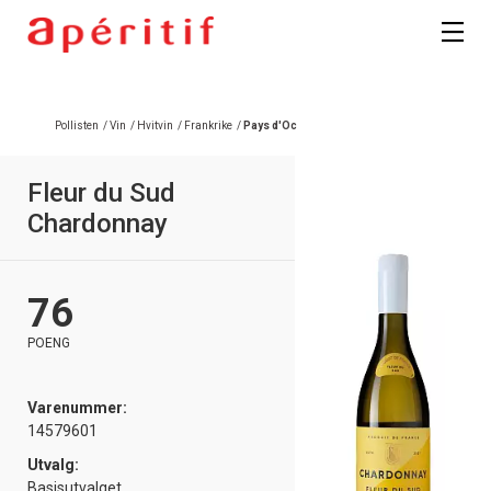
Pollisten
/
Vin
/
Hvitvin
/
Frankrike
/
Pays d'Oc
Fleur du Sud
Chardonnay
76
POENG
Varenummer:
14579601
Utvalg:
Basisutvalget