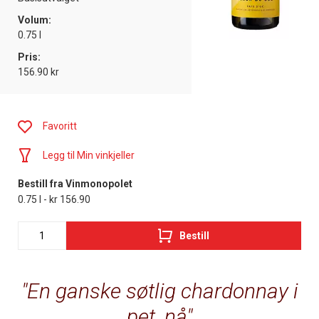
Volum:
0.75 l
Pris:
156.90 kr
Favoritt
Legg til Min vinkjeller
Bestill fra Vinmonopolet
0.75 l - kr 156.90
Bestill
En ganske søtlig chardonnay i
pet, nå