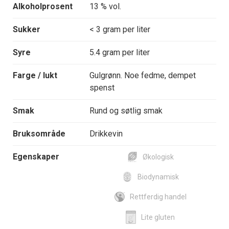
Alkoholprosent
13 % vol.
Sukker
< 3 gram per liter
Syre
5.4 gram per liter
Farge / lukt
Gulgrønn. Noe fedme, dempet
spenst
Smak
Rund og søtlig smak
Bruksområde
Drikkevin
Egenskaper
Økologisk
Biodynamisk
Rettferdig handel
Lite gluten