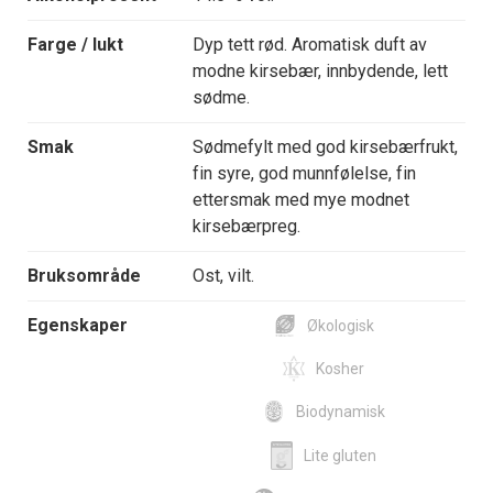
Farge / lukt
Dyp tett rød. Aromatisk duft av
modne kirsebær, innbydende, lett
sødme.
Smak
Sødmefylt med god kirsebærfrukt,
fin syre, god munnfølelse, fin
ettersmak med mye modnet
kirsebærpreg.
Bruksområde
Ost, vilt.
Egenskaper
Økologisk
Kosher
Biodynamisk
Lite gluten