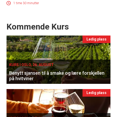
1 time 30 minutter
Events
Kommende Kurs
Ledig plass
KURS I OSLO, 26. AUGUST
Benytt sjansen til å smake og lære forskjellen
på hvitviner
Ledig plass