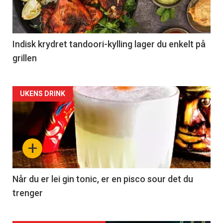
Indisk krydret tandoori-kylling lager du enkelt på
grillen
Forsiden
UKENS DRINK
akkurat
nå
+
-
2
Når du er lei gin tonic, er en pisco sour det du
trenger