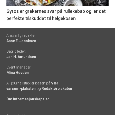
-
6
Gyros er grekernes svar på rullekebab og er det
perfekte tilskuddet til helgekosen
Footer
Ansvarlig redaktør:
Aase E. Jacobsen
-
Daglig leder:
links
Jan H. Amundsen
Event manager:
Mina Hovden
All journalistikk er basert på
Vær
varsom-plakaten
og
Redaktørplakaten
Om informasjonskapsler