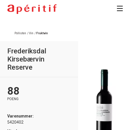
Registrer deg
Pollisten
/
Vin
/
Fruktvin
Frederiksdal
Kirsebærvin
Reserve
88
POENG
Varenummer:
5420402