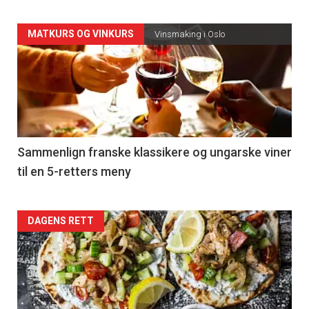
Forsiden
MATKURS OG VINKURS
Vinsmaking i Oslo
akkurat
nå
-
5
Sammenlign franske klassikere og ungarske viner
til en 5-retters meny
Forsiden
DAGENS RETT
akkurat
nå