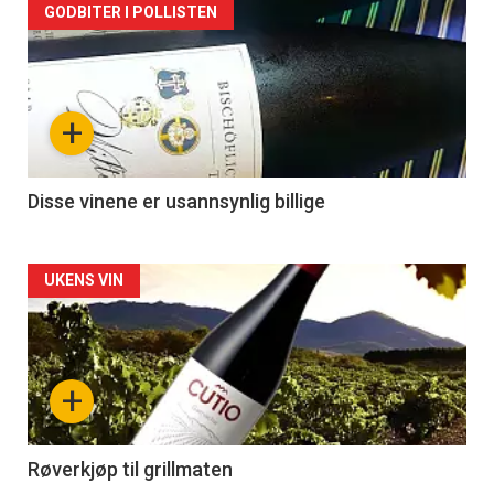
Forsiden
GODBITER I POLLISTEN
akkurat
nå
+
-
3
Disse vinene er usannsynlig billige
Forsiden
UKENS VIN
akkurat
nå
+
-
4
Røverkjøp til grillmaten