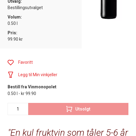
Utvalg:
Bestillingsutvalget
Volum:
0.50 l
Pris:
99.90 kr
Favoritt
Legg til Min vinkjeller
Bestill fra Vinmonopolet
0.50 l - kr 99.90
Utsolgt
En kul fruktvin som tåler 5-6 år