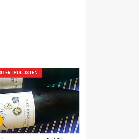
siden
ITER I POLLISTEN
urat