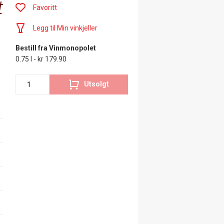
t
Favoritt
Legg til Min vinkjeller
Bestill fra Vinmonopolet
0.75 l - kr 179.90
Utsolgt