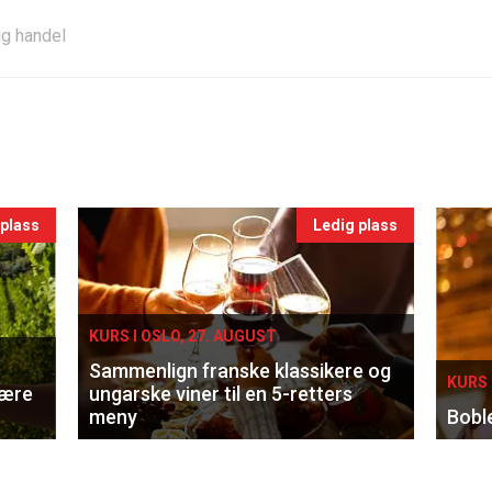
ig handel
 plass
Ledig plass
KURS I OSLO, 27. AUGUST
Sammenlign franske klassikere og
KURS 
lære
ungarske viner til en 5-retters
meny
Bobl