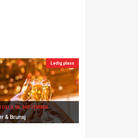
Ledig plass
I OSLO, 05. SEPTEMBER
er & Brunsj