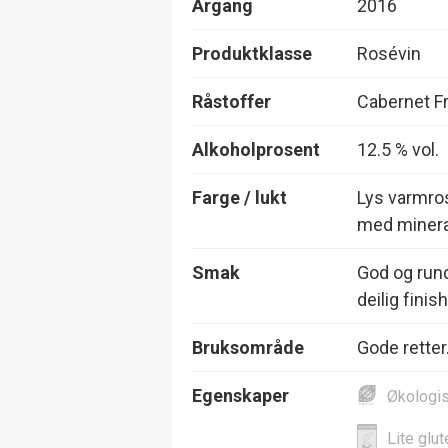
Årgang
2016
Produktklasse
Rosévin
Råstoffer
Cabernet F
Alkoholprosent
12.5 % vol.
Farge / lukt
Lys varmrosa
med mineral
Smak
God og rund 
deilig finish
Bruksområde
Gode retter
Egenskaper
Økologi
Lite glut