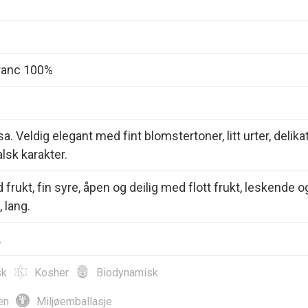
ranc 100%
. Veldig elegant med fint blomstertoner, litt urter, delika
sk karakter.
frukt, fin syre, åpen og deilig med flott frukt, leskende o
, lang.
.
sk
Kosher
Biodynamisk
en
Miljøemballasje