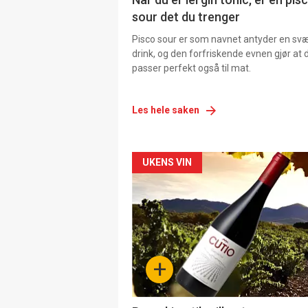
sour det du trenger
Pisco sour er som navnet antyder en svær
drink, og den forfriskende evnen gjør at 
passer perfekt også til mat.
Les hele saken
Forsiden
UKENS VIN
akkurat
nå
-
+
4