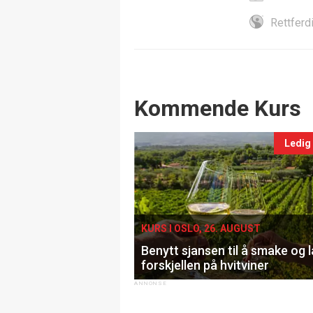
Rettferd
Events
Kommende Kurs
Ledig
KURS I OSLO, 26. AUGUST
Benytt sjansen til å smake og 
forskjellen på hvitviner