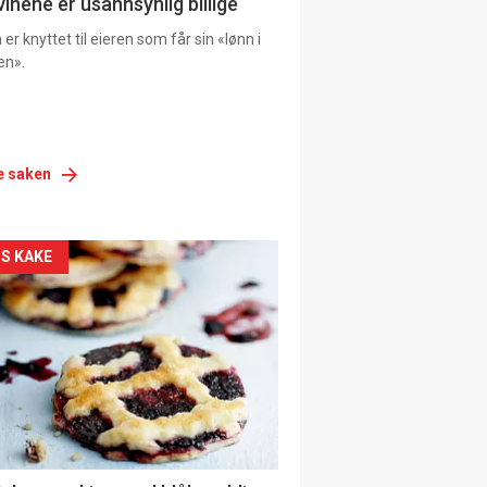
vinene er usannsynlig billige
er knyttet til eieren som får sin «lønn i
en».
e saken
siden
S KAKE
urat