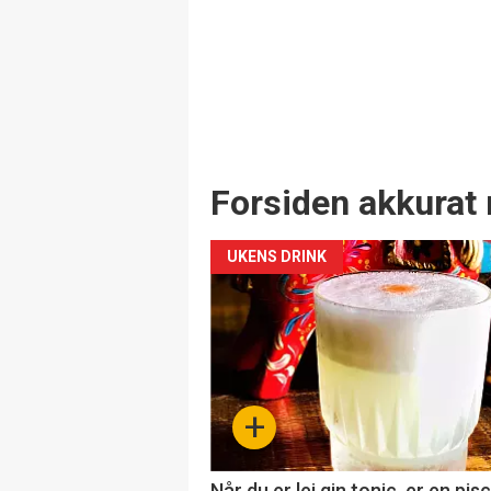
Forsiden akkurat 
UKENS DRINK
+
Når du er lei gin tonic, er en pis