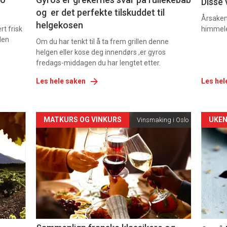
Disse 
og er det perfekte tilskuddet til
Årsaken 
helgekosen
t frisk
himmel
den
Om du har tenkt til å ta frem grillen denne
helgen eller kose deg innendørs ,er gyros
fredags-middagen du har lengtet etter.
Les hele saken
Les hel
Forsiden
For
MATKURS OG VINKURS
UKEN
Vinsmaking i Oslo
akkurat
akk
nå
nå
-
-
5
6