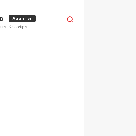
Menu
B
Abonner
kurs
Kokketips
profile