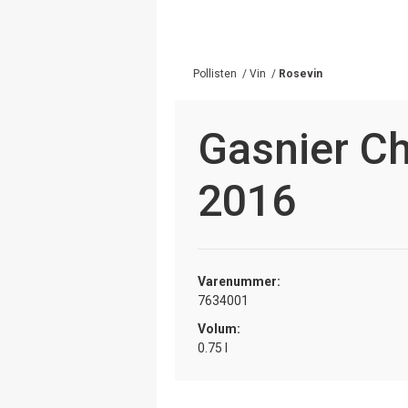
Pollisten
/
Vin
/
Rosevin
Gasnier C
2016
Varenummer:
7634001
Volum:
0.75 l