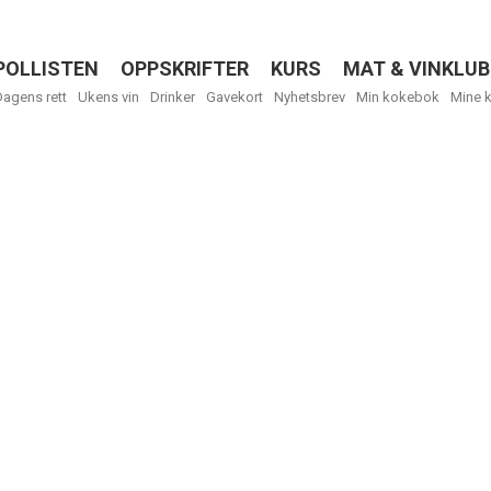
POLLISTEN
OPPSKRIFTER
KURS
MAT & VINKLUB
Menu
Dagens rett
Ukens vin
Drinker
Gavekort
Nyhetsbrev
Min kokebok
Mine 