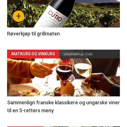
nå
+
-
4
Røverkjøp til grillmaten
Forsiden
MATKURS OG VINKURS
Vinsmaking i Oslo
akkurat
nå
-
5
Sammenlign franske klassikere og ungarske viner
til en 5-retters meny