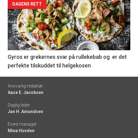
Forsiden
DAGENS RETT
akkurat
nå
-
6
Gyros er grekernes svar på rullekebab og er det
perfekte tilskuddet til helgekosen
Footer
Ansvarlig redaktør:
Aase E. Jacobsen
-
Daglig leder:
links
Jan H. Amundsen
Event manager:
Mina Hovden