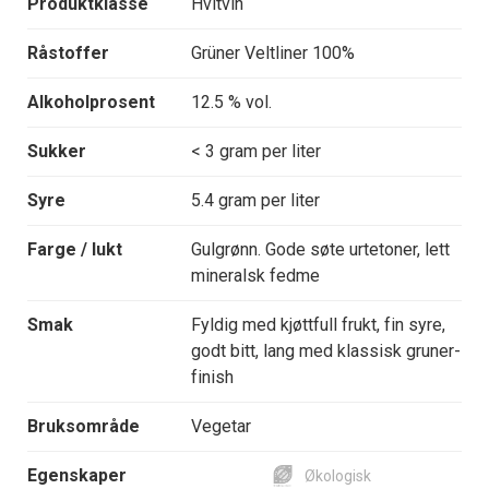
Produktklasse
Hvitvin
Råstoffer
Grüner Veltliner 100%
Alkoholprosent
12.5 % vol.
Sukker
< 3 gram per liter
Syre
5.4 gram per liter
Farge / lukt
Gulgrønn. Gode søte urtetoner, lett
mineralsk fedme
Smak
Fyldig med kjøttfull frukt, fin syre,
godt bitt, lang med klassisk gruner-
finish
Bruksområde
Vegetar
Egenskaper
Økologisk