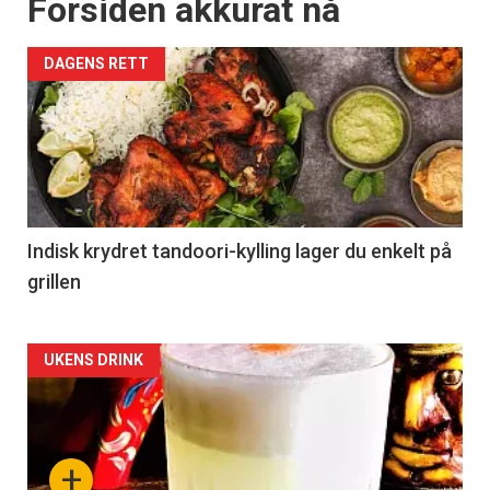
Forsiden akkurat nå
DAGENS RETT
Indisk krydret tandoori-kylling lager du enkelt på
grillen
Forsiden
UKENS DRINK
akkurat
nå
+