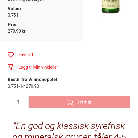
Volum:
0.75 l
Pris:
279.90 kr
Favoritt
Legg til Min vinkjeller
Bestill fra Vinmonopolet
0.75 l - kr 279.90
Utsolgt
En god og klassisk syrefrisk
og mineralsk gruner, tåler 4-5