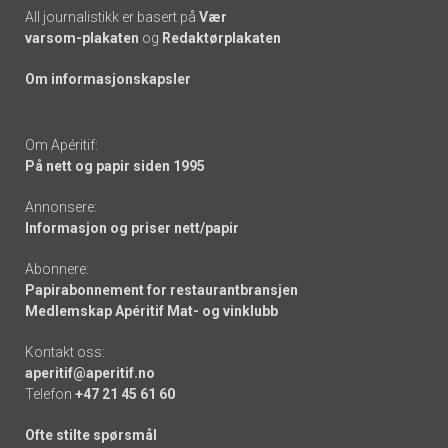
All journalistikk er basert på
Vær
varsom-plakaten
og
Redaktørplakaten
Om informasjonskapsler
Om Apéritif:
På nett og papir siden 1995
Annonsere:
Informasjon og priser nett/papir
Abonnere:
Papirabonnement for restaurantbransjen
Medlemskap Apéritif Mat- og vinklubb
Kontakt oss:
aperitif@aperitif.no
Telefon
+47 21 45 61 60
Ofte stilte spørsmål