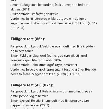
kalk.
Smak: Fruktig start, lett sødme, frisk utover, noe fedme i
slutten. (2011)
Bruksområde: Småretter, drikkevin.
Vurdering: En litt lettere og enklere utgave enn tidligere
årganger, men fortsatt god. Best innen et år. Godt kjøp. (2011)
(01.02.13)
Tidligere test (86p):
Farge og duft: Lys gul. Veldig elegant duft med fine krydder-
og mineraltoner.
Smak: Fyldig anslag, god fedme, god syre, rik stil, god
konsentrasjon, tørr god finish. (2009)
Bruksområde: Laks, ørret, også røykt, småretter.
Vurdering: En veldig god representant for ung grüner. Best de
neste to årene. Meget godt kjøp. (2009) (31.05.11)
Tidligere test (4+) (87p):
Farge og duft: Lys gul. Relativt intens duft med fint preg av
pære, pepper og mineraler.
Smak: Lys gul. Relativt intens duft med fint preg av pære,
pepper og mineraler. (2007)