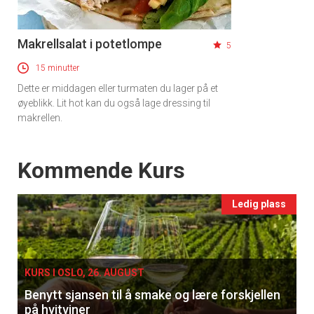
Makrellsalat i potetlompe
5
15 minutter
Dette er middagen eller turmaten du lager på et
øyeblikk. Lit hot kan du også lage dressing til
makrellen.
Events
Kommende Kurs
Ledig plass
KURS I OSLO, 26. AUGUST
Benytt sjansen til å smake og lære forskjellen
på hvitviner