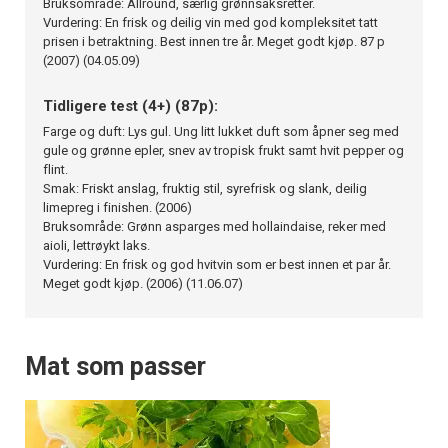
Bruksområde: Allround, særlig grønnsaksretter.
Vurdering: En frisk og deilig vin med god kompleksitet tatt
prisen i betraktning. Best innen tre år. Meget godt kjøp. 87 p
(2007) (04.05.09)
Tidligere test (4+) (87p):
Farge og duft: Lys gul. Ung litt lukket duft som åpner seg med
gule og grønne epler, snev av tropisk frukt samt hvit pepper og
flint.
Smak: Friskt anslag, fruktig stil, syrefrisk og slank, deilig
limepreg i finishen. (2006)
Bruksområde: Grønn asparges med hollaindaise, reker med
aioli, lettrøykt laks.
Vurdering: En frisk og god hvitvin som er best innen et par år.
Meget godt kjøp. (2006) (11.06.07)
Mat som passer