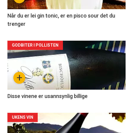
-
2
Når du er lei gin tonic, er en pisco sour det du
trenger
Forsiden
GODBITER I POLLISTEN
akkurat
nå
+
-
3
Disse vinene er usannsynlig billige
Forsiden
UKENS VIN
akkurat