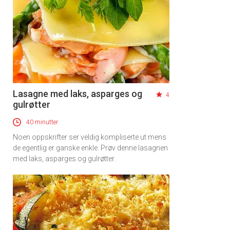
×
Lasagne med laks, asparges og
4
gulrøtter
Få ukentlige nyhetsbrev fra
Apéritif
40 minutter
Noen oppskrifter ser veldig kompliserte ut mens
Vi tilbyr flere ukentlige nyhetsbrev. Du
de egentlig er ganske enkle. Prøv denne lasagnen
kan fritt velge hvilke du ønsker å få
med laks, asparges og gulrøtter.
tilsendt.
Registrer deg