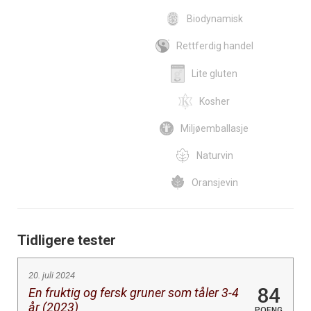
Biodynamisk
Rettferdig handel
Lite gluten
Kosher
Miljøemballasje
Naturvin
Oransjevin
Tidligere tester
20. juli 2024
84
En fruktig og fersk gruner som tåler 3-4
år (2023)
POENG