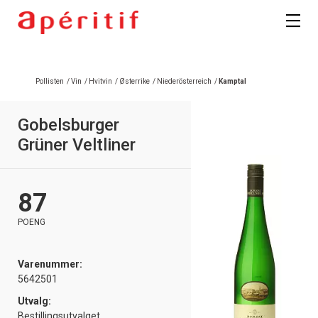
Pollisten
/
Vin
/
Hvitvin
/
Østerrike
/
Niederösterreich
/
Kamptal
Gobelsburger
Grüner Veltliner
87
POENG
Varenummer:
5642501
Utvalg:
Bestillingsutvalget