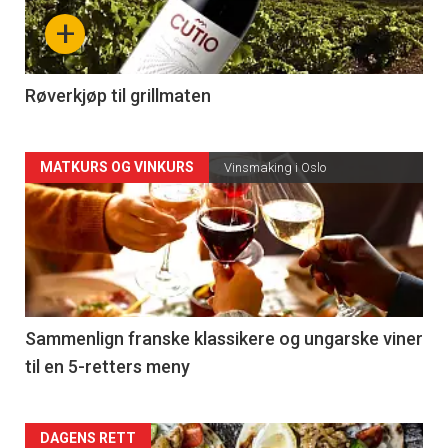
nå
+
-
4
Røverkjøp til grillmaten
Forsiden
MATKURS OG VINKURS
Vinsmaking i Oslo
akkurat
nå
-
5
Sammenlign franske klassikere og ungarske viner
til en 5-retters meny
Forsiden
DAGENS RETT