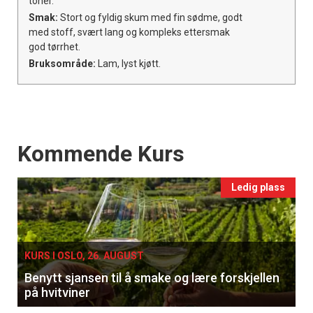
toner.
Smak:
Stort og fyldig skum med fin sødme, godt
med stoff, svært lang og kompleks ettersmak
god tørrhet.
Bruksområde:
Lam, lyst kjøtt.
Events
Kommende Kurs
Ledig plass
KURS I OSLO, 26. AUGUST
Benytt sjansen til å smake og lære forskjellen
på hvitviner