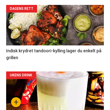
DAGENS RETT
Indisk krydret tandoori-kylling lager du enkelt på
grillen
Forsiden
UKENS DRINK
akkurat
nå
+
-