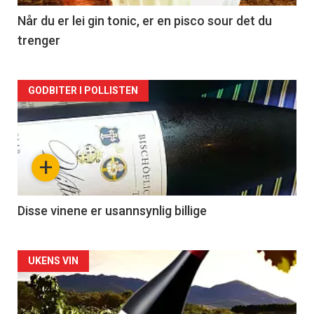
2
Når du er lei gin tonic, er en pisco sour det du
trenger
Forsiden
GODBITER I POLLISTEN
akkurat
nå
+
-
3
Disse vinene er usannsynlig billige
Forsiden
UKENS VIN
akkurat