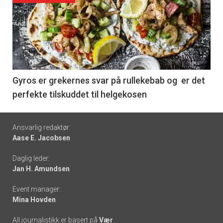
akkurat
nå
-
6
Gyros er grekernes svar på rullekebab og er det
perfekte tilskuddet til helgekosen
Footer
Ansvarlig redaktør:
Aase E. Jacobsen
-
Daglig leder:
links
Jan H. Amundsen
Event manager:
Mina Hovden
All journalistikk er basert på
Vær