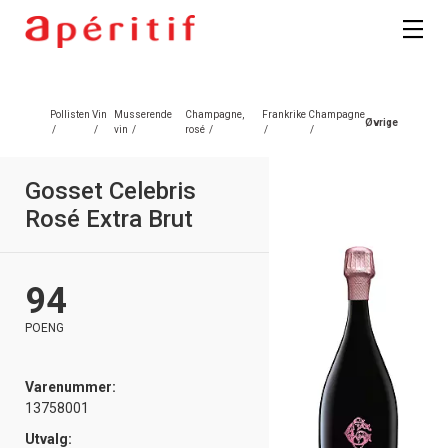
Pollisten
Vin
Musserende
Champagne,
Frankrike
Champagne
Øvrige
/
/
vin
/
rosé
/
/
/
Gosset Celebris
Rosé Extra Brut
94
POENG
Varenummer:
13758001
Utvalg: