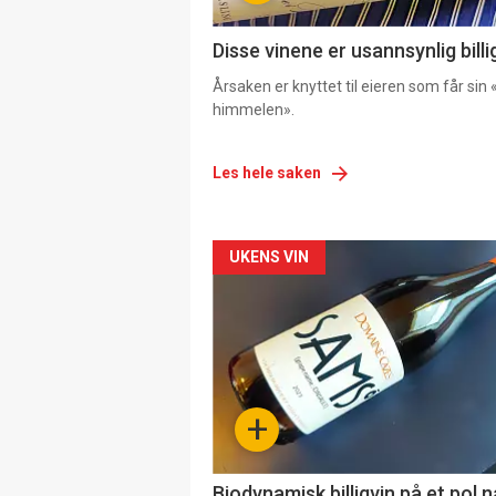
Disse vinene er usannsynlig billi
Årsaken er knyttet til eieren som får sin «
himmelen».
Les hele saken
Forsiden
UKENS VIN
akkurat
nå
-
+
4
Biodynamisk billigvin på et pol 