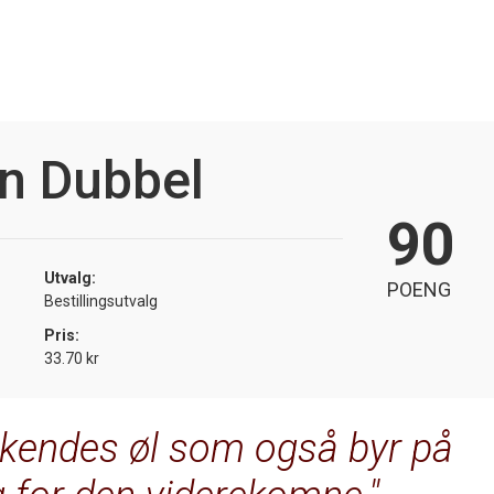
n Dubbel
90
Utvalg:
POENG
Bestillingsutvalg
Pris:
33.70 kr
likendes øl som også byr på