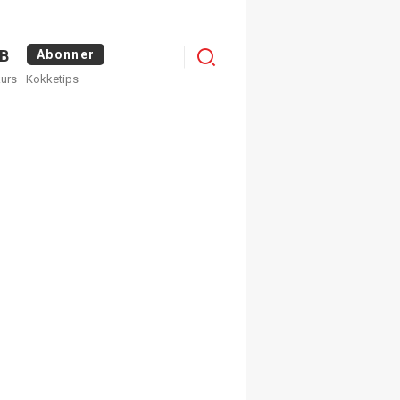
Menu
B
Abonner
kurs
Kokketips
profile
egistrer deg