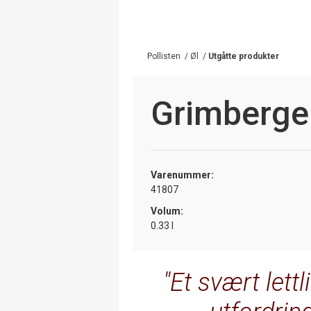
Pollisten
/
Øl
/
Utgåtte produkter
Grimberge
Varenummer:
41807
Volum:
0.33 l
Et svært lett