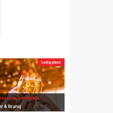
Ledig plass
I OSLO, 05. SEPTEMBER
er & Brunsj