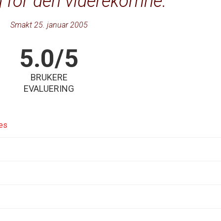
g for den viderekomne.
Smakt 25. januar 2005
5.0/5
BRUKERE
EVALUERING
es