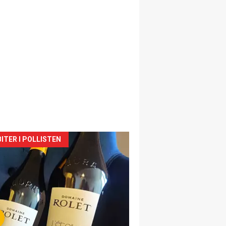
siden
ITER I POLLISTEN
urat