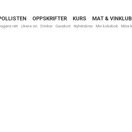
POLLISTEN
OPPSKRIFTER
KURS
MAT & VINKLUB
Menu
Dagens rett
Ukens vin
Drinker
Gavekort
Nyhetsbrev
Min kokebok
Mine 
R