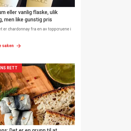
 eller vanlig flaske, ulik
, men like gunstig pris
et er chardonnay fra en av toppcruene i
e saken
siden
NS RETT
urat
ps: Det er en grunn til at