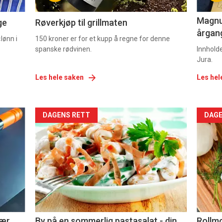
2
3
Magnum
ge
Røverkjøp til grillmaten
årgang
lønn i
150 kroner er for et kupp å regne for denne
spanske rødvinen.
Innhold
Jura.
Les hele saken
Les hel
Forsiden
For
DAGENS RETT
DAGE
akkurat
akk
nå
nå
-
-
5
6
nær
By på en sommerlig pastasalat - din
Rollmo