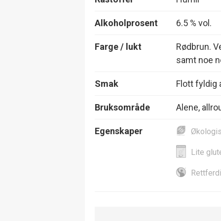
Alkoholprosent
6.5 % vol.
Farge / lukt
Rødbrun. Ve
samt noe nø
Smak
Flott fyldig
Bruksområde
Alene, allro
Egenskaper
Økologi
Lite glut
Rettferd