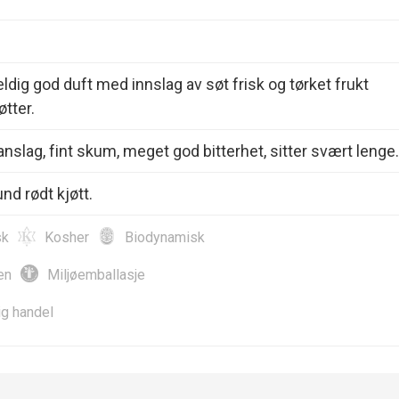
ldig god duft med innslag av søt frisk og tørket frukt
tter.
 anslag, fint skum, meget god bitterhet, sitter svært lenge.
und rødt kjøtt.
sk
Kosher
Biodynamisk
en
Miljøemballasje
ig handel