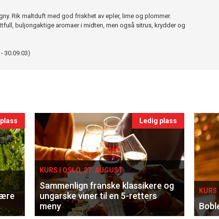
ny. Rik maltduft med god friskhet av epler, lime og plommer.
tfull, buljongaktige aromaer i midten, men også sitrus, krydder og
 - 30.09.03)
 plass
Ledig plass
KURS I OSLO, 27. AUGUST
Sammenlign franske klassikere og
KURS 
lære
ungarske viner til en 5-retters
meny
Bobl