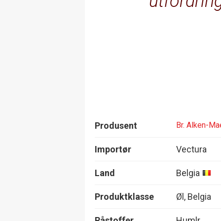
utfordrin
Produsent
Br. Alken-Ma
Importør
Vectura
Land
Belgia
Produktklasse
Øl, Belgia
Råstoffer
Humlr