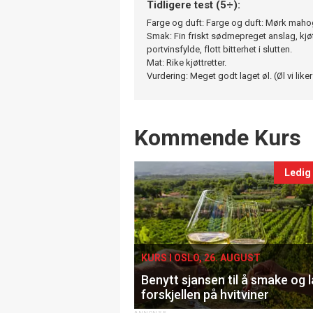
Tidligere test (5÷):
Farge og duft: Farge og duft: Mørk mahog
Smak: Fin friskt sødmepreget anslag, kjøt
portvinsfylde, flott bitterhet i slutten.
Mat: Rike kjøttretter.
Vurdering: Meget godt laget øl. (Øl vi liker
Events
Kommende Kurs
Ledig
KURS I OSLO, 26. AUGUST
Benytt sjansen til å smake og 
forskjellen på hvitviner