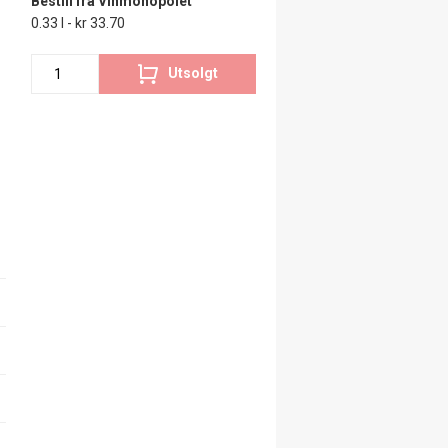
Bestill fra Vinmonopolet
0.33 l - kr 33.70
Utsolgt