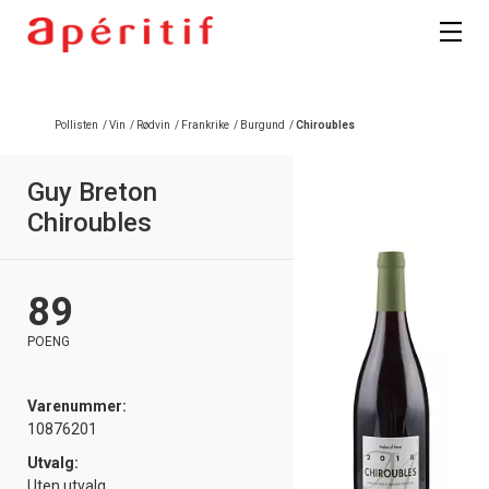
Pollisten
/
Vin
/
Rødvin
/
Frankrike
/
Burgund
/
Chiroubles
Guy Breton
Chiroubles
89
POENG
Varenummer:
10876201
Utvalg:
Uten utvalg