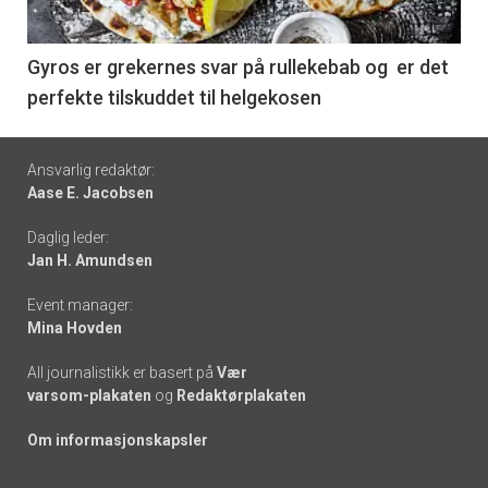
-
6
Gyros er grekernes svar på rullekebab og er det
perfekte tilskuddet til helgekosen
Footer
Ansvarlig redaktør:
Aase E. Jacobsen
-
Daglig leder:
links
Jan H. Amundsen
Event manager:
Mina Hovden
All journalistikk er basert på
Vær
varsom-plakaten
og
Redaktørplakaten
Om informasjonskapsler