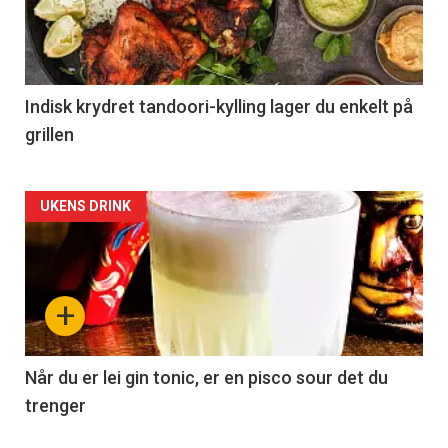
Indisk krydret tandoori-kylling lager du enkelt på
grillen
Forsiden
UKENS DRINK
akkurat
nå
+
-
2
Når du er lei gin tonic, er en pisco sour det du
trenger