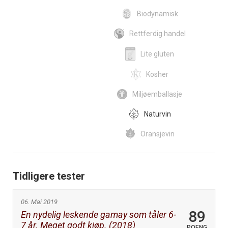
Biodynamisk
Rettferdig handel
Lite gluten
Kosher
Miljøemballasje
Naturvin
Oransjevin
Tidligere tester
06. Mai 2019
89
En nydelig leskende gamay som tåler 6-
7 år. Meget godt kjøp. (2018)
POENG