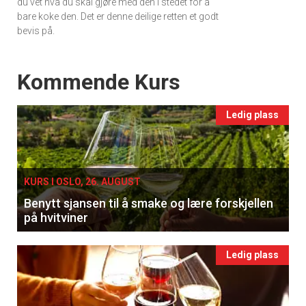
du vet hva du skal gjøre med den i stedet for å
bare koke den. Det er denne deilige retten et godt
bevis på.
Events
Kommende Kurs
Ledig plass
KURS I OSLO, 26. AUGUST
Benytt sjansen til å smake og lære forskjellen
på hvitviner
Ledig plass