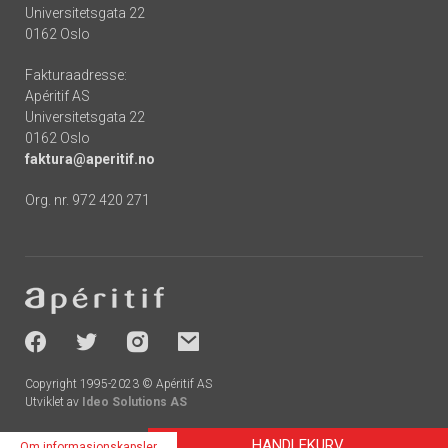
Universitetsgata 22
0162 Oslo
Fakturaadresse:
Apéritif AS
Universitetsgata 22
0162 Oslo
faktura@aperitif.no
Org. nr. 972 420 271
Footer
-
socials
Copyright 1995-2023 © Apéritif AS
Utviklet av
Ideo Solutions AS
HANDLEKURV
Om informasjonskapsler