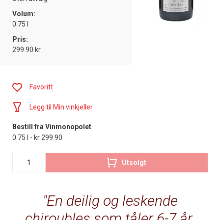
Volum:
0.75 l
Pris:
299.90 kr
Favoritt
Legg til Min vinkjeller
Bestill fra Vinmonopolet
0.75 l - kr 299.90
Utsolgt
En deilig og leskende
chiroubles som tåler 6-7 år.