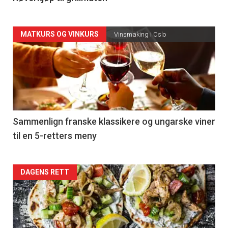
Forsiden
MATKURS OG VINKURS
Vinsmaking i Oslo
akkurat
nå
-
5
Sammenlign franske klassikere og ungarske viner
til en 5-retters meny
Forsiden
DAGENS RETT
akkurat
nå