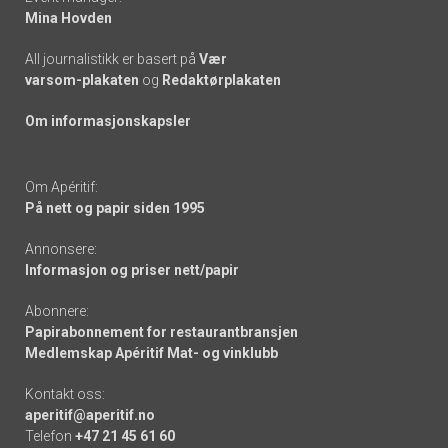
Mina Hovden
All journalistikk er basert på
Vær
varsom-plakaten
og
Redaktørplakaten
Om informasjonskapsler
Om Apéritif:
På nett og papir siden 1995
Annonsere:
Informasjon og priser nett/papir
Abonnere:
Papirabonnement for restaurantbransjen
Medlemskap Apéritif Mat- og vinklubb
Kontakt oss:
aperitif@aperitif.no
Telefon
+47 21 45 61 60