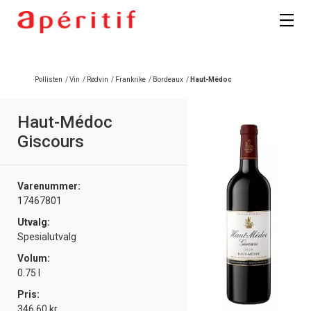
Pollisten
/
Vin
/
Rødvin
/
Frankrike
/
Bordeaux
/
Haut-Médoc
Haut-Médoc
Giscours
Varenummer:
17467801
Utvalg:
Spesialutvalg
Volum:
0.75 l
Pris:
346.60 kr