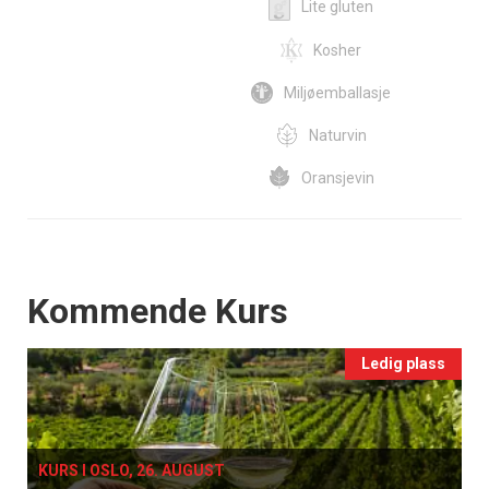
Lite gluten
Kosher
Miljøemballasje
Naturvin
Oransjevin
Events
Kommende Kurs
Ledig plass
KURS I OSLO, 26. AUGUST