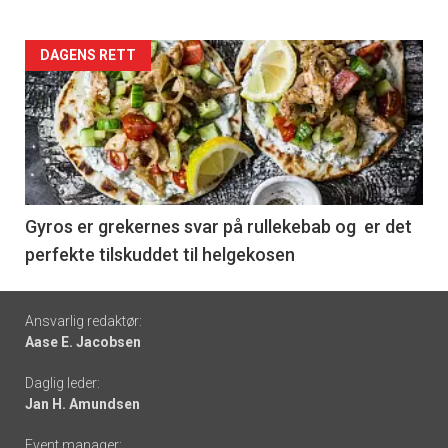
Forsiden
DAGENS RETT
akkurat
nå
-
6
Gyros er grekernes svar på rullekebab og er det
perfekte tilskuddet til helgekosen
Footer
Ansvarlig redaktør:
Aase E. Jacobsen
-
Daglig leder:
links
Jan H. Amundsen
Event manager: