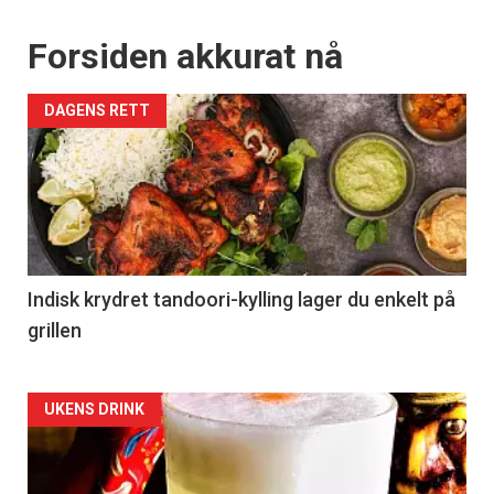
Forsiden akkurat nå
DAGENS RETT
Indisk krydret tandoori-kylling lager du enkelt på
grillen
Forsiden
UKENS DRINK
akkurat