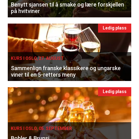
Benytt sjansen til å smake og lære forskjellen
på hvitviner
Ledig plass
KURS I OSLO, 27. AUGUST
Sammenlign franske klassikere og ungarske
viner til en 5-retters meny
Ledig plass
KURS I OSLO, 05. SEPTEMBER
Bobler & Brunsj