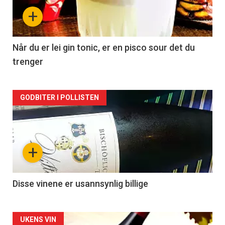
nå
+
-
2
Når du er lei gin tonic, er en pisco sour det du
trenger
Forsiden
GODBITER I POLLISTEN
akkurat
nå
+
-
3
Disse vinene er usannsynlig billige
Forsiden
UKENS VIN