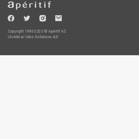
-
socials
Copyright 1995-2023 © Apéritif AS
Utviklet av
Ideo Solutions AS
Handlekurv