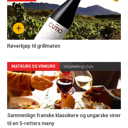
akkurat
nå
+
-
4
Røverkjøp til grillmaten
Forsiden
MATKURS OG VINKURS
Vinsmaking i Oslo
akkurat
nå
-
5
Sammenlign franske klassikere og ungarske viner
til en 5-retters meny