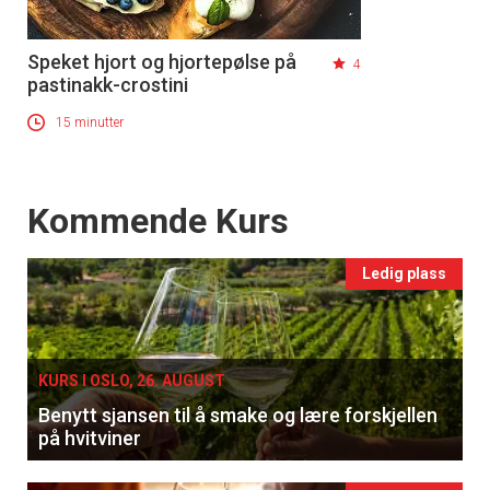
Speket hjort og hjortepølse på
4
pastinakk-crostini
15 minutter
Events
Kommende Kurs
Ledig plass
KURS I OSLO, 26. AUGUST
Benytt sjansen til å smake og lære forskjellen
på hvitviner