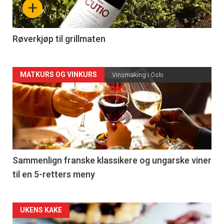
+
-
4
Røverkjøp til grillmaten
Forsiden
MATKURS OG VINKURS
Vinsmaking i Oslo
akkurat
nå
-
5
Sammenlign franske klassikere og ungarske viner
til en 5-retters meny
Forsiden
UKENS KAKE