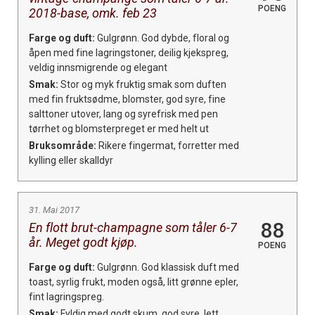
POENG
2018-base, omk. feb 23
Farge og duft:
Gulgrønn. God dybde, floral og
åpen med fine lagringstoner, deilig kjekspreg,
veldig innsmigrende og elegant
Smak:
Stor og myk fruktig smak som duften
med fin fruktsødme, blomster, god syre, fine
salttoner utover, lang og syrefrisk med pen
tørrhet og blomsterpreget er med helt ut
Bruksområde:
Rikere fingermat, forretter med
kylling eller skalldyr
31. Mai 2017
88
En flott brut-champagne som tåler 6-7
år. Meget godt kjøp.
POENG
Farge og duft:
Gulgrønn. God klassisk duft med
toast, syrlig frukt, moden også, litt grønne epler,
fint lagringspreg.
Smak:
Fyldig med godt skum, god syre, lett