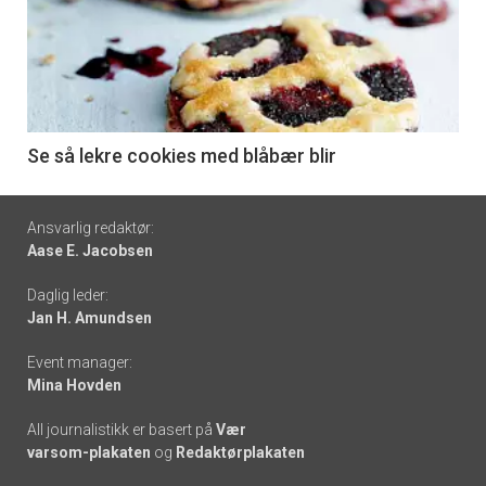
akkurat
nå
-
6
Se så lekre cookies med blåbær blir
Footer
Ansvarlig redaktør:
Aase E. Jacobsen
-
Daglig leder:
links
Jan H. Amundsen
Event manager:
Mina Hovden
All journalistikk er basert på
Vær
varsom-plakaten
og
Redaktørplakaten