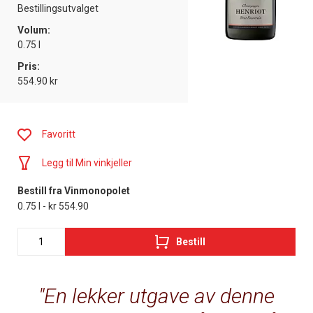
Bestillingsutvalget
Volum:
0.75 l
Pris:
554.90 kr
Favoritt
Legg til Min vinkjeller
Bestill fra Vinmonopolet
0.75 l - kr 554.90
Bestill
En lekker utgave av denne