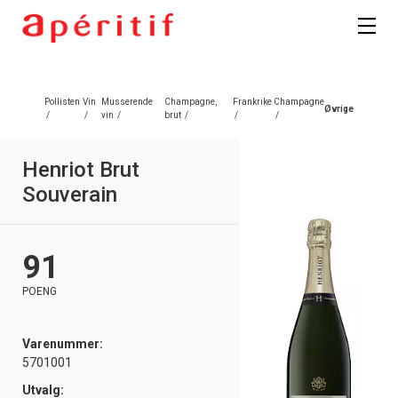
Registrer deg
Pollisten
Vin
Musserende
Champagne,
Frankrike
Champagne
Øvrige
/
/
vin
/
brut
/
/
/
Henriot Brut
Souverain
91
POENG
Varenummer:
5701001
Utvalg: