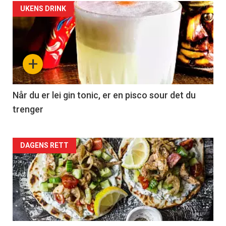
UKENS DRINK
+
Når du er lei gin tonic, er en pisco sour det du
trenger
Forsiden
DAGENS RETT
akkurat
nå
-