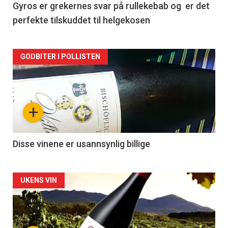
2
Gyros er grekernes svar på rullekebab og er det
perfekte tilskuddet til helgekosen
Forsiden
GODBITER I POLLISTEN
akkurat
nå
+
-
3
Disse vinene er usannsynlig billige
Forsiden
UKENS VIN
akkurat
nå