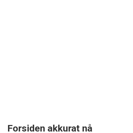
×
Få ukentlige nyhetsbrev fra
Apéritif
Vi tilbyr flere ukentlige nyhetsbrev. Du
kan fritt velge hvilke du ønsker å få
tilsendt.
Registrer deg
Forsiden akkurat nå