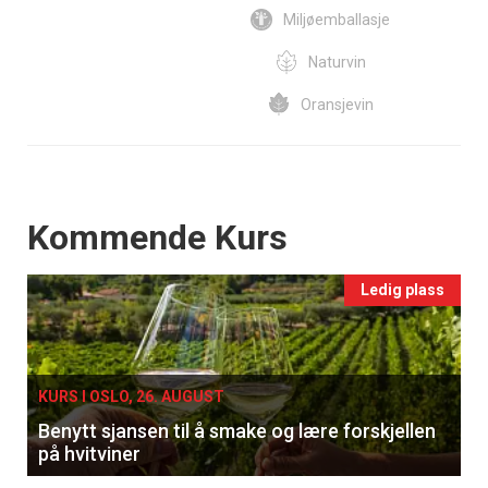
Miljøemballasje
Naturvin
Oransjevin
Events
Kommende Kurs
Ledig plass
KURS I OSLO, 26. AUGUST
Benytt sjansen til å smake og lære forskjellen
på hvitviner