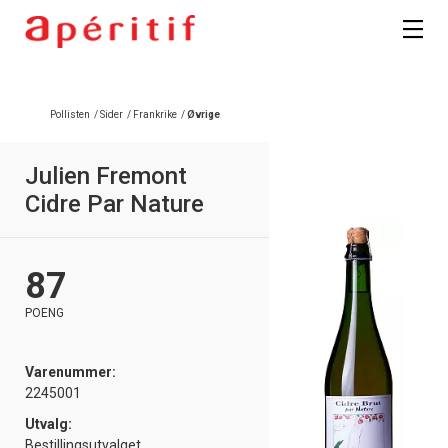
Pollisten
/
Sider
/
Frankrike
/
Øvrige
Julien Fremont
Cidre Par Nature
87
POENG
Varenummer:
2245001
Utvalg:
Bestillingsutvalget