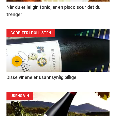
2
Når du er lei gin tonic, er en pisco sour det du
trenger
Forsiden
GODBITER I POLLISTEN
akkurat
nå
+
-
3
Disse vinene er usannsynlig billige
Forsiden
UKENS VIN
akkurat