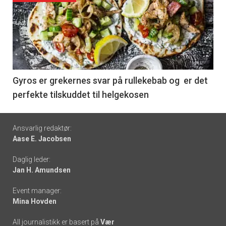
akkurat
nå
-
6
Gyros er grekernes svar på rullekebab og er det
perfekte tilskuddet til helgekosen
Footer
Ansvarlig redaktør:
Aase E. Jacobsen
-
Daglig leder:
links
Jan H. Amundsen
Event manager:
Mina Hovden
All journalistikk er basert på
Vær