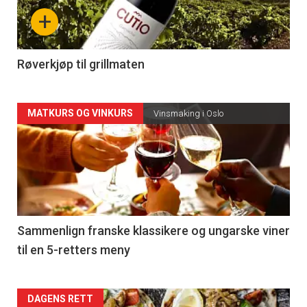
nå
+
-
4
Røverkjøp til grillmaten
Forsiden
MATKURS OG VINKURS
Vinsmaking i Oslo
akkurat
nå
-
5
Sammenlign franske klassikere og ungarske viner
til en 5-retters meny
Forsiden
DAGENS RETT