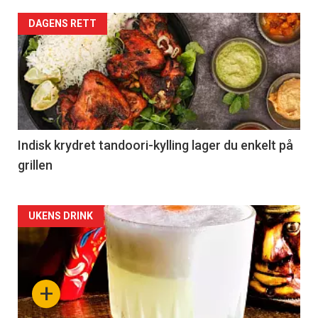
DAGENS RETT
Indisk krydret tandoori-kylling lager du enkelt på
grillen
Forsiden
UKENS DRINK
akkurat
nå
+
-