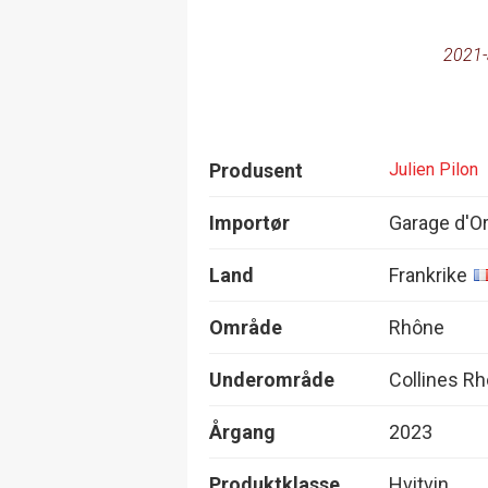
2021-
Produsent
Julien Pilon
Importør
Garage d'O
Land
Frankrike
Område
Rhône
Underområde
Collines R
Årgang
2023
Produktklasse
Hvitvin