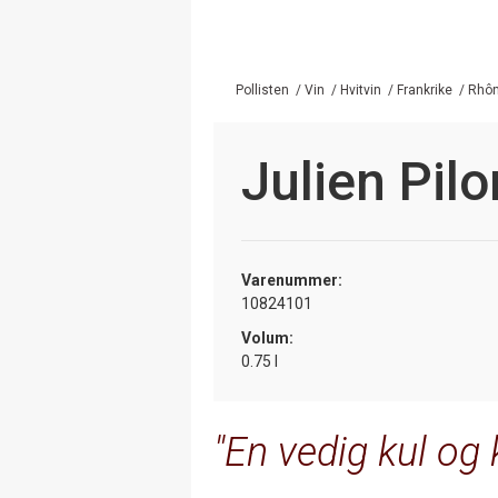
Pollisten
/
Vin
/
Hvitvin
/
Frankrike
/
Rhô
Julien Pil
Varenummer:
10824101
Volum:
0.75 l
En vedig kul og 