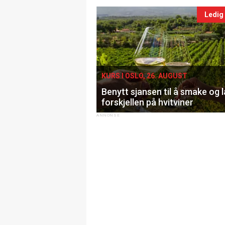
Ledig
KURS I OSLO, 26. AUGUST
Benytt sjansen til å smake og 
forskjellen på hvitviner