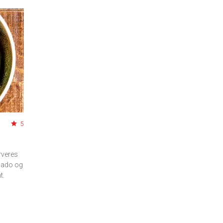
5
rveres
cado og
t.