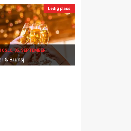
Ledig plass
I OSLO, 05. SEPTEMBER
er & Brunsj