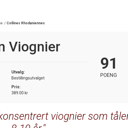
ne
/
Collines Rhodaniennes
on Viognier
91
Utvalg:
POENG
Bestillingsutvalget
Pris:
389.00 kr
konsentrert viognier som tåle