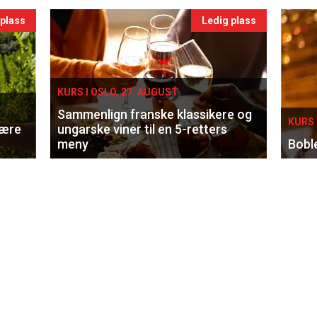
 plass
Ledig plass
KURS I OSLO, 27. AUGUST
Sammenlign franske klassikere og
KURS 
lære
ungarske viner til en 5-retters
meny
Bobl