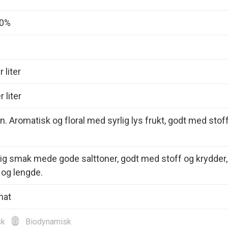
00%
 liter
 liter
n. Aromatisk og floral med syrlig lys frukt, godt med stoff
dig smak mede gode salttoner, godt med stoff og krydder,
 og lengde.
mat
sk
Biodynamisk