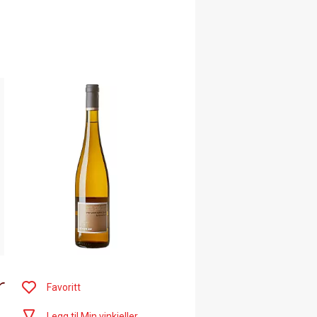
r
Favoritt
Legg til Min vinkjeller