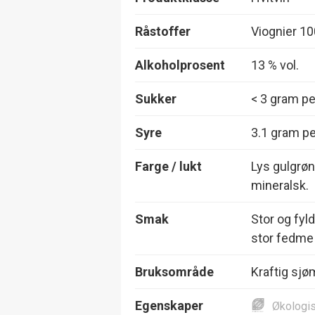
Råstoffer
Viognier 1
Alkoholprosent
13 % vol.
Sukker
< 3 gram per
Syre
3.1 gram per
Farge / lukt
Lys gulgrøn
mineralsk.
Smak
Stor og fyl
stor fedme
Bruksområde
Kraftig sjø
Egenskaper
Økologi