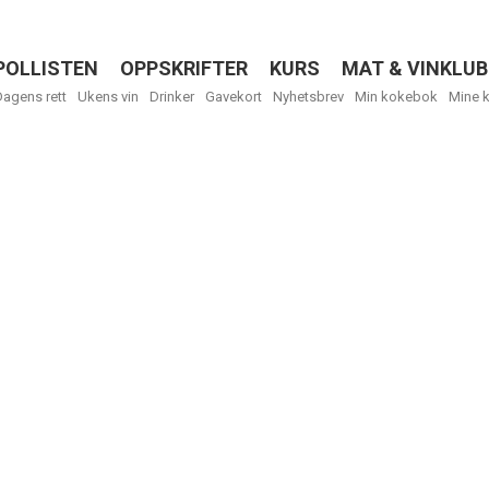
POLLISTEN
OPPSKRIFTER
KURS
MAT & VINKLUB
Menu
Dagens rett
Ukens vin
Drinker
Gavekort
Nyhetsbrev
Min kokebok
Mine 
R