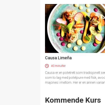
Causa Limeña
40 minutter
Causa er en potetrett som tradisjonelt se
som to lag med potetpure med fisk, avo
majones i mellom. Her er en annen varian
Events
Kommende Kurs