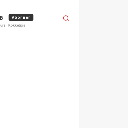
Menu
B
Abonner
kurs
Kokketips
profile
egistrer deg