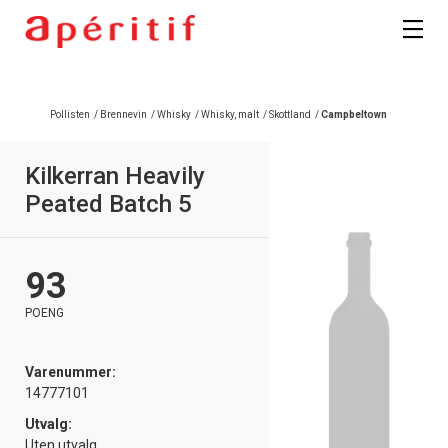
Registrer deg
Pollisten
/
Brennevin
/
Whisky
/
Whisky, malt
/
Skottland
/
Campbeltown
Kilkerran Heavily
Peated Batch 5
93
POENG
Varenummer:
14777101
Utvalg:
Uten utvalg