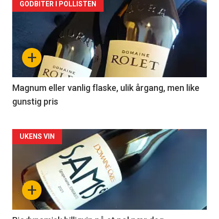
Forsiden
GODBITER I POLLISTEN
akkurat
nå
+
-
3
Magnum eller vanlig flaske, ulik årgang, men like
gunstig pris
Forsiden
UKENS VIN
akkurat
nå
+
-