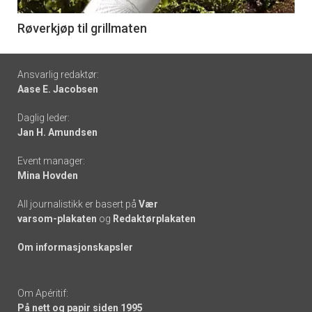
-
6
Røverkjøp til grillmaten
Footer
Ansvarlig redaktør:
Aase E. Jacobsen
-
Daglig leder:
links
Jan H. Amundsen
Event manager:
Mina Hovden
All journalistikk er basert på
Vær
varsom-plakaten
og
Redaktørplakaten
Om informasjonskapsler
Om Apéritif:
På nett og papir siden 1995