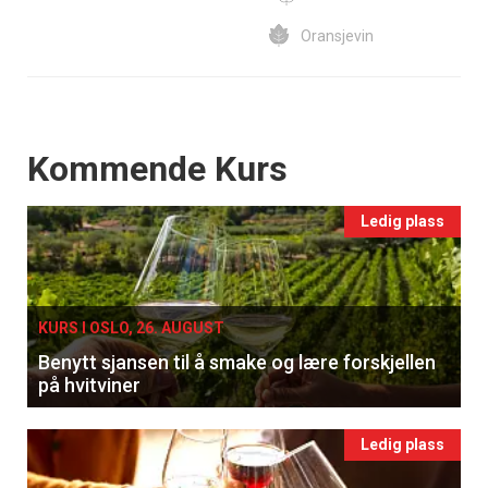
Oransjevin
Events
Kommende Kurs
Ledig plass
KURS I OSLO, 26. AUGUST
Benytt sjansen til å smake og lære forskjellen
på hvitviner
Ledig plass