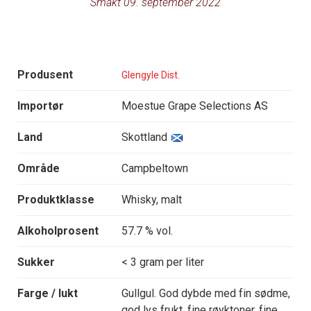
Smakt 09. september 2022
Produsent
Glengyle Dist.
Importør
Moestue Grape Selections AS
Land
Skottland
Område
Campbeltown
Produktklasse
Whisky, malt
Alkoholprosent
57.7 % vol.
Sukker
< 3 gram per liter
Farge / lukt
Gullgul. God dybde med fin sødme,
god lys frukt, fine røyktoner, fine