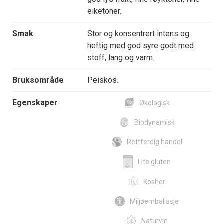
eiketoner.
Smak
Stor og konsentrert intens og
heftig med god syre godt med
stoff, lang og varm.
Bruksområde
Peiskos.
Egenskaper
Økologisk
Biodynamisk
Rettferdig handel
Lite gluten
Kosher
Miljøemballasje
Naturvin