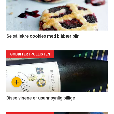
Se så lekre cookies med blåbær blir
Forsiden
GODBITER I POLLISTEN
akkurat
nå
+
-
2
Disse vinene er usannsynlig billige