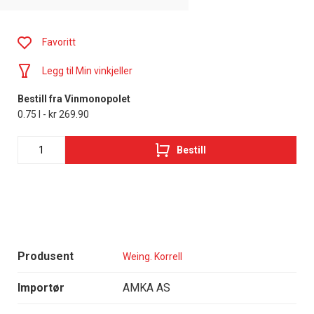
Favoritt
Legg til Min vinkjeller
Bestill fra Vinmonopolet
0.75 l - kr 269.90
Bestill
Produsent
Weing. Korrell
Importør
AMKA AS