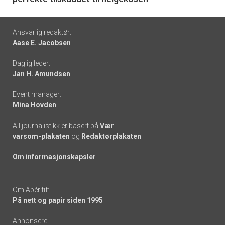
Footer
Ansvarlig redaktør:
Aase E. Jacobsen
-
Daglig leder:
links
Jan H. Amundsen
Event manager:
Mina Hovden
All journalistikk er basert på
Vær
varsom-plakaten
og
Redaktørplakaten
Om informasjonskapsler
Om Apéritif:
På nett og papir siden 1995
Annonsere: