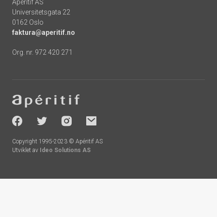
Apéritif AS
Universitetsgata 22
0162 Oslo
faktura@aperitif.no
Org. nr. 972 420 271
Footer
-
socials
Copyright 1995-2023 © Apéritif AS
Utviklet av
Ideo Solutions AS
Handlekurv