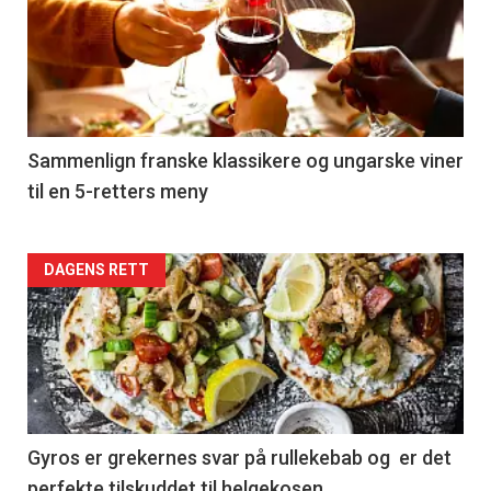
akkurat
nå
-
5
Sammenlign franske klassikere og ungarske viner
til en 5-retters meny
Forsiden
DAGENS RETT
akkurat
nå
-
6
Gyros er grekernes svar på rullekebab og er det
perfekte tilskuddet til helgekosen