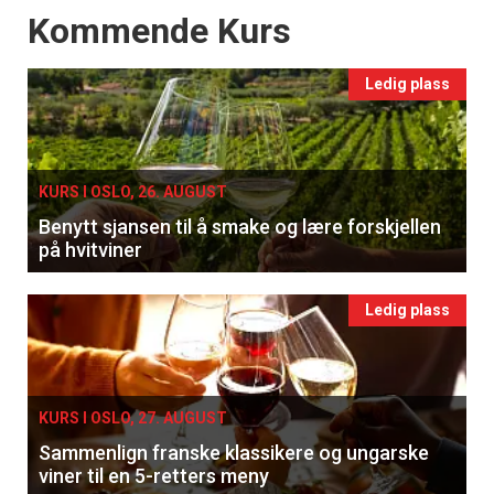
Events
Kommende Kurs
Ledig plass
KURS I OSLO, 26. AUGUST
Benytt sjansen til å smake og lære forskjellen
på hvitviner
Ledig plass
KURS I OSLO, 27. AUGUST
Sammenlign franske klassikere og ungarske
viner til en 5-retters meny