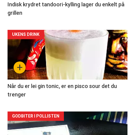
Indisk krydret tandoori-kylling lager du enkelt på
grillen
Forsiden
UKENS DRINK
akkurat
nå
+
-
2
Når du er lei gin tonic, er en pisco sour det du
trenger
Forsiden
GODBITER I POLLISTEN
akkurat