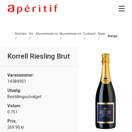
Pollisten
Vin
Musserende vin
Musserende vin
Tyskland
Nahe
Øvrige
/
/
/
/
/
/
Korrell Riesling Brut
Varenummer:
14384901
Utvalg:
Bestillingsutvalget
Volum:
0.75 l
Pris:
269.90 kr