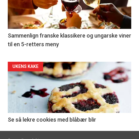
nå
-
5
Sammenlign franske klassikere og ungarske viner
til en 5-retters meny
Forsiden
UKENS KAKE
akkurat
nå
-
6
Se så lekre cookies med blåbær blir
Footer