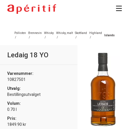
Registrer deg
Pollisten
Brennevin
Whisky
Whisky, malt
Skottland
Highland
Islands
/
/
/
/
/
/
Ledaig 18 YO
Varenummer:
10827501
Utvalg:
Bestillingsutvalget
Volum:
0.70 l
Pris:
1849.90 kr