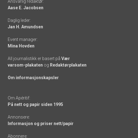
Ansvarlig redaktør:
Aase E. Jacobsen
-
Daglig leder:
links
Jan H. Amundsen
Event manager:
Mina Hovden
All journalistikk er basert på
Vær
varsom-plakaten
og
Redaktørplakaten
Om informasjonskapsler
Om Apéritif:
På nett og papir siden 1995
Annonsere:
Informasjon og priser nett/papir
Abonnere: