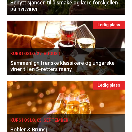
Benytt sjansen til å smake og lære forskjellen
på hvitviner
Ledig plass
KURS I OSLO, 27. AUGUST
Sammenlign franske klassikere og ungarske
viner til en 5-retters meny
Ledig plass
KURS I OSLO, 05. SEPTEMBER
Bobler & Brunsj