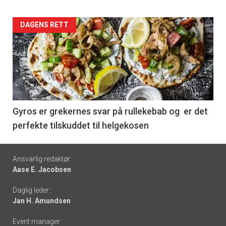
Forsiden
DAGENS RETT
akkurat
nå
-
6
Gyros er grekernes svar på rullekebab og er det
perfekte tilskuddet til helgekosen
Footer
Ansvarlig redaktør:
Aase E. Jacobsen
-
Daglig leder:
links
Jan H. Amundsen
Event manager: