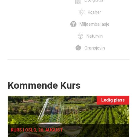
Kosher
Miljøemballasje
Naturvin
Oransjevin
Events
Kommende Kurs
Ledig plass
KURS I OSLO, 26. AUGUST