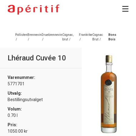
Pollisten
Brennevin
Druebrennevin
Cognac,
Frankrike
Cognac
Bons
/
/
/
brut
/
/
Brut
/
Bois
Lhéraud Cuvée 10
Varenummer:
5771701
Utvalg:
Bestillingsutvalget
Volum:
0.70 l
Pris:
1050.00 kr