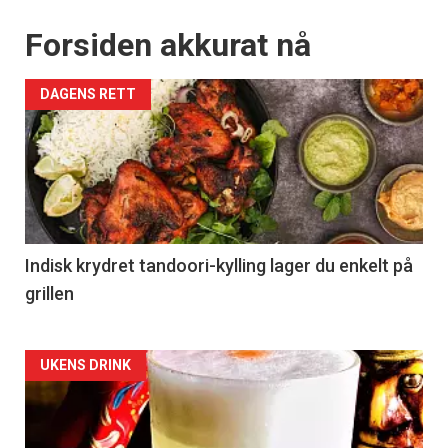
Forsiden akkurat nå
DAGENS RETT
Indisk krydret tandoori-kylling lager du enkelt på
grillen
Forsiden
UKENS DRINK
akkurat