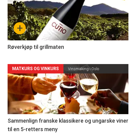
akkurat
nå
+
-
4
Røverkjøp til grillmaten
Forsiden
MATKURS OG VINKURS
Vinsmaking i Oslo
akkurat
nå
-
5
Sammenlign franske klassikere og ungarske viner
til en 5-retters meny