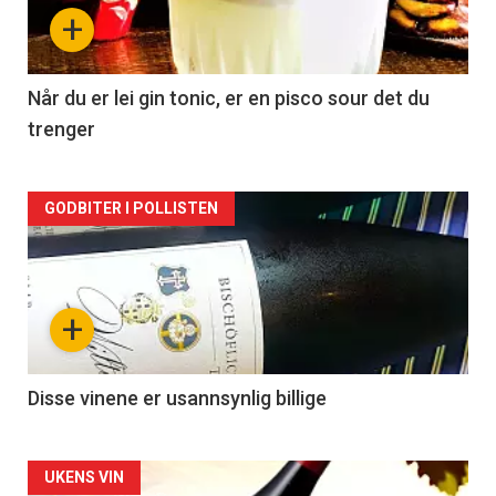
nå
+
-
2
Når du er lei gin tonic, er en pisco sour det du
trenger
Forsiden
GODBITER I POLLISTEN
akkurat
nå
+
-
3
Disse vinene er usannsynlig billige
Forsiden
UKENS VIN