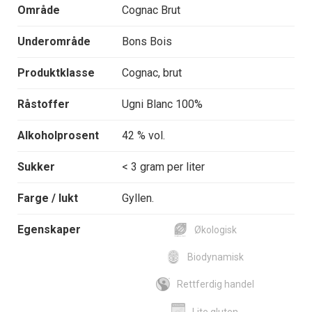
Område
Cognac Brut
Underområde
Bons Bois
Produktklasse
Cognac, brut
Råstoffer
Ugni Blanc 100%
Alkoholprosent
42 % vol.
Sukker
< 3 gram per liter
Farge / lukt
Gyllen.
Egenskaper
Økologisk
Biodynamisk
Rettferdig handel
Lite gluten