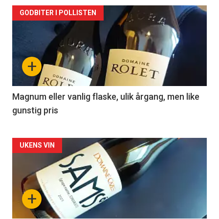
Forsiden
GODBITER I POLLISTEN
akkurat
nå
+
-
3
Magnum eller vanlig flaske, ulik årgang, men like
gunstig pris
Forsiden
UKENS VIN
akkurat
nå
+
-