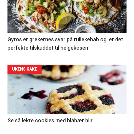
Gyros er grekernes svar på rullekebab og er det
perfekte tilskuddet til helgekosen
Forsiden
UKENS KAKE
akkurat
nå
-
2
Se så lekre cookies med blåbær blir