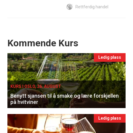
Rettferdig handel
Events
Kommende Kurs
Ledig plass
KURS I OSLO, 26. AUGUST
Benytt sjansen til å smake og lære forskjellen
på hvitviner
Ledig plass