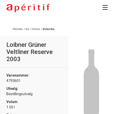
Registrer deg
Pollisten
/
Vin
/
Hvitvin
/
Østerrike
Loibner Grüner
Veltliner Reserve
2003
Varenummer:
4793601
Utvalg:
Bestillingsutvalg
Volum:
1.50 l