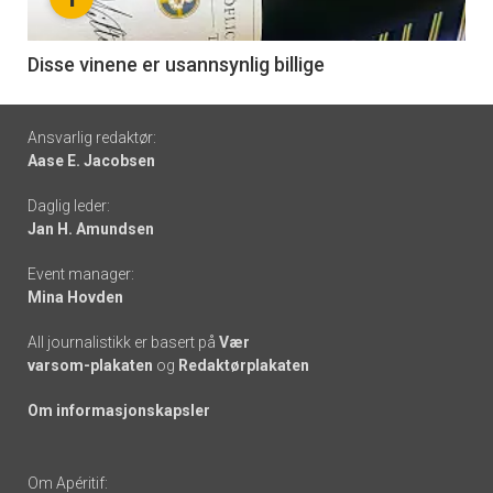
-
6
Disse vinene er usannsynlig billige
Footer
Ansvarlig redaktør:
Aase E. Jacobsen
-
Daglig leder:
links
Jan H. Amundsen
Event manager:
Mina Hovden
All journalistikk er basert på
Vær
varsom-plakaten
og
Redaktørplakaten
Om informasjonskapsler
Om Apéritif: