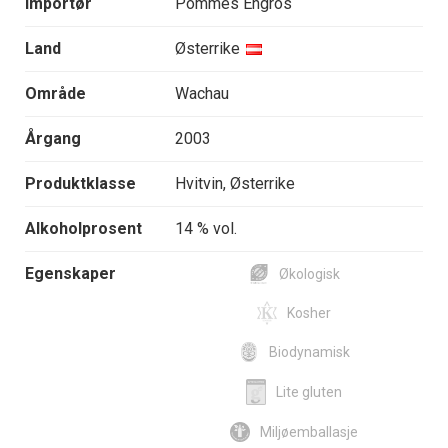
Importør
Pommes Engros
Land
Østerrike
Område
Wachau
Årgang
2003
Produktklasse
Hvitvin, Østerrike
Alkoholprosent
14 % vol.
Egenskaper
Økologisk
Kosher
Biodynamisk
Lite gluten
Miljøemballasje