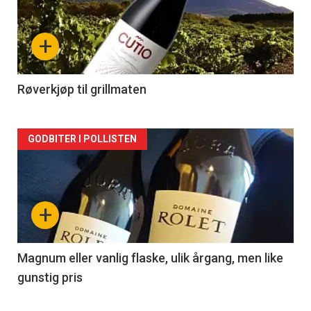
akkurat
nå
+
-
2
Røverkjøp til grillmaten
Forsiden
GODBITER I POLLISTEN
akkurat
nå
+
-
3
Magnum eller vanlig flaske, ulik årgang, men like
gunstig pris