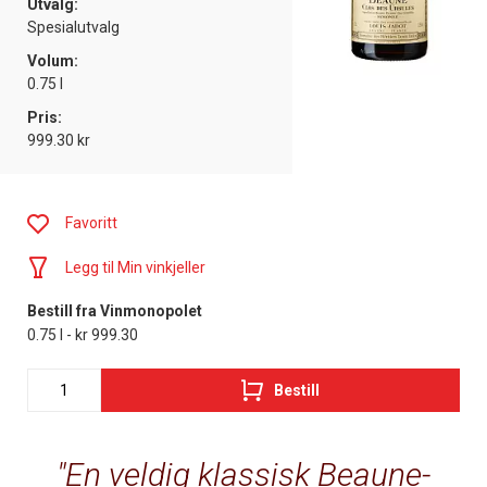
Utvalg:
Spesialutvalg
Volum:
0.75 l
Pris:
999.30 kr
Favoritt
Legg til Min vinkjeller
Bestill fra Vinmonopolet
0.75 l - kr 999.30
Bestill
En veldig klassisk Beaune-