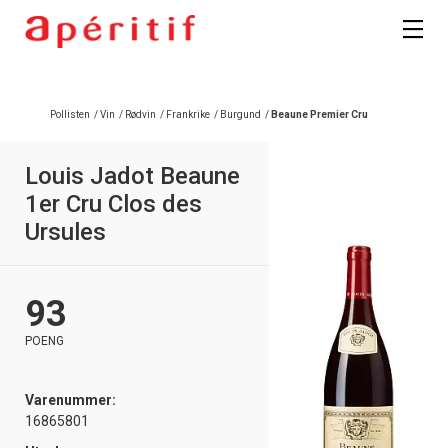
Pollisten
/
Vin
/
Rødvin
/
Frankrike
/
Burgund
/
Beaune Premier Cru
Louis Jadot Beaune
1er Cru Clos des
Ursules
93
POENG
Varenummer:
16865801