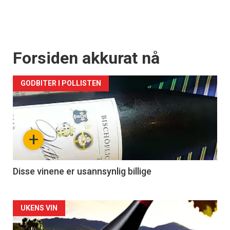
Forsiden akkurat nå
GODBITER I POLLISTEN
+
Disse vinene er usannsynlig billige
Forsiden
UKENS VIN