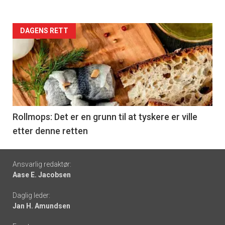
Forsiden
DAGENS RETT
akkurat
nå
-
6
Rollmops: Det er en grunn til at tyskere er ville
etter denne retten
Footer
Ansvarlig redaktør:
Aase E. Jacobsen
-
Daglig leder:
links
Jan H. Amundsen