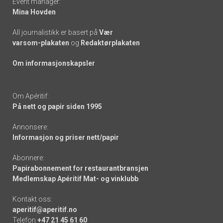
Event manager:
Mina Hovden
All journalistikk er basert på
Vær
varsom-plakaten
og
Redaktørplakaten
Om informasjonskapsler
Om Apéritif:
På nett og papir siden 1995
Annonsere:
Informasjon og priser nett/papir
Abonnere:
Papirabonnement for restaurantbransjen
Medlemskap Apéritif Mat- og vinklubb
Kontakt oss:
aperitif@aperitif.no
Telefon
+47 21 45 61 60