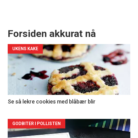
Forsiden akkurat nå
UKENS KAKE
Se så lekre cookies med blåbær blir
Forsiden
GODBITER I POLLISTEN