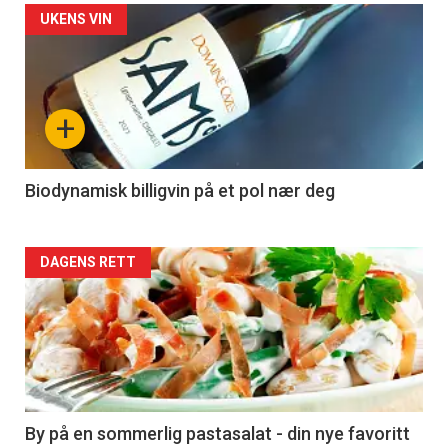
Forsiden
UKENS VIN
akkurat
nå
+
-
4
Biodynamisk billigvin på et pol nær deg
Forsiden
DAGENS RETT
akkurat
nå
-
5
By på en sommerlig pastasalat - din nye favoritt