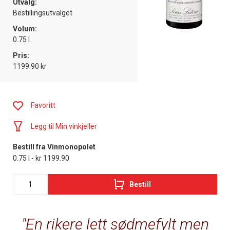
Utvalg:
Bestillingsutvalget
Volum:
0.75 l
Pris:
1199.90 kr
Favoritt
Legg til Min vinkjeller
Bestill fra Vinmonopolet
0.75 l - kr 1199.90
Bestill
En rikere lett sødmefylt men