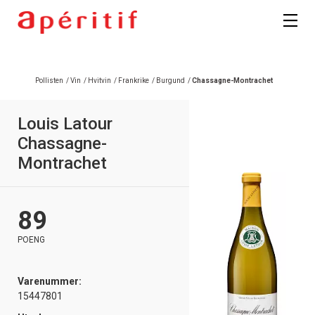
Pollisten
/
Vin
/
Hvitvin
/
Frankrike
/
Burgund
/
Chassagne-Montrachet
Louis Latour
Chassagne-
Montrachet
89
POENG
Varenummer:
15447801