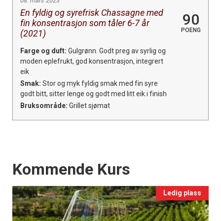
08. mars 2023
En fyldig og syrefrisk Chassagne med
90
fin konsentrasjon som tåler 6-7 år
POENG
(2021)
Farge og duft:
Gulgrønn. Godt preg av syrlig og
moden eplefrukt, god konsentrasjon, integrert
eik
Smak:
Stor og myk fyldig smak med fin syre
godt bitt, sitter lenge og godt med litt eik i finish
Bruksområde:
Grillet sjømat
Events
Kommende Kurs
Ledig plass