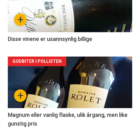
akkurat
nå
+
-
2
Disse vinene er usannsynlig billige
Forsiden
GODBITER I POLLISTEN
akkurat
nå
+
-
3
Magnum eller vanlig flaske, ulik årgang, men like
gunstig pris