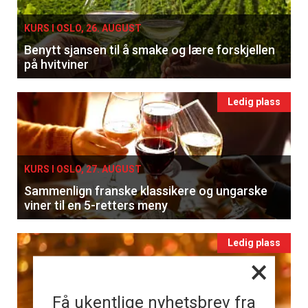
KURS I OSLO, 26. AUGUST
Benytt sjansen til å smake og lære forskjellen
på hvitviner
Ledig plass
KURS I OSLO, 27. AUGUST
Sammenlign franske klassikere og ungarske
viner til en 5-retters meny
Ledig plass
×
Få ukentlige nyhetsbrev fra