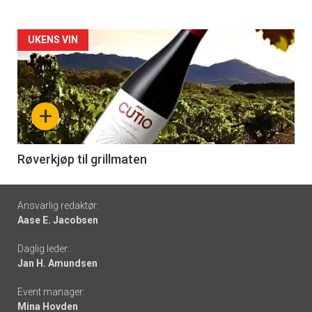
Forsiden
UKENS VIN
akkurat
nå
+
-
6
Røverkjøp til grillmaten
Footer
Ansvarlig redaktør:
Aase E. Jacobsen
-
Daglig leder:
links
Jan H. Amundsen
Event manager:
Mina Hovden