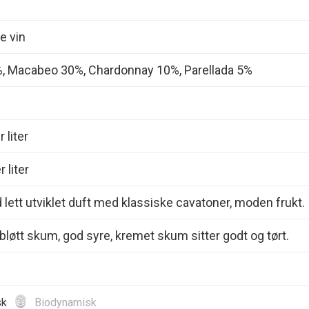
e vin
5%, Macabeo 30%, Chardonnay 10%, Parellada 5%
 liter
 liter
d lett utviklet duft med klassiske cavatoner, moden frukt.
bløtt skum, god syre, kremet skum sitter godt og tørt.
sk
Biodynamisk