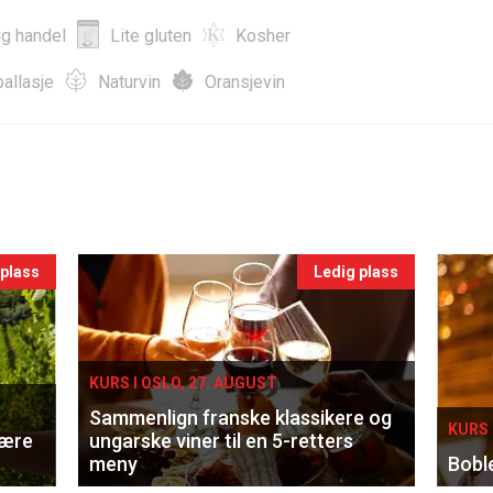
ig handel
Lite gluten
Kosher
allasje
Naturvin
Oransjevin
 plass
Ledig plass
KURS I OSLO, 27. AUGUST
Sammenlign franske klassikere og
KURS 
lære
ungarske viner til en 5-retters
meny
Bobl