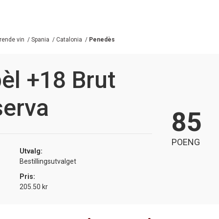
ende vin
/
Spania
/
Catalonia
/
Penedès
pèl +18 Brut
serva
85
POENG
Utvalg:
Bestillingsutvalget
Pris:
205.50 kr