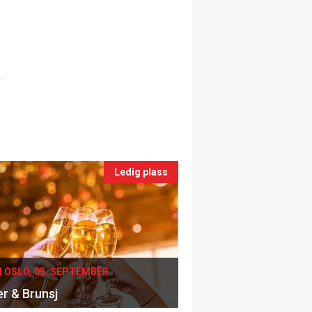
Ledig plass
I OSLO, 05. SEPTEMBER
er & Brunsj