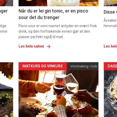
2
3
ager
Når du er lei gin tonic, er en pisco
Disse 
sour det du trenger
Årsaken 
elige
Pisco sour er som navnet antyder en svært frisk
himmel
denne
drink, og den forfriskende evnen gjør at den
passer perfekt også til mat.
Les hele saken
Les hel
Forsiden
For
MATKURS OG VINKURS
DAGE
Vinsmaking i Oslo
akkurat
akk
nå
nå
-
-
5
6