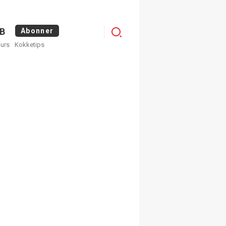
Menu
B
Abonner
kurs
Kokketips
profile