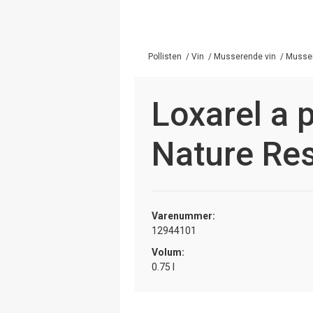
Pollisten
/
Vin
/
Musserende vin
/
Musser
Loxarel a 
Nature Re
Varenummer:
12944101
Volum:
0.75 l