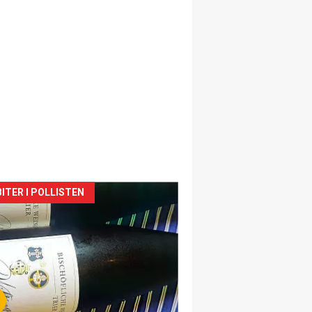
siden
ITER I POLLISTEN
urat