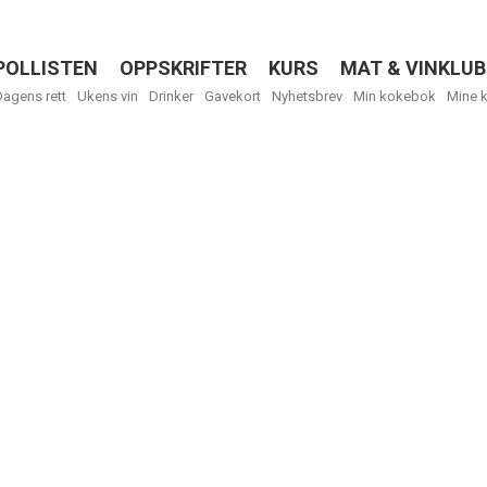
POLLISTEN
OPPSKRIFTER
KURS
MAT & VINKLUB
Menu
Dagens rett
Ukens vin
Drinker
Gavekort
Nyhetsbrev
Min kokebok
Mine 