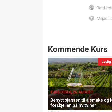
Rettferd
Miljøemb
Events
Kommende Kurs
Ledig
KURS I OSLO, 26. AUGUST
Benytt sjansen til å smake og 
forskjellen på hvitviner