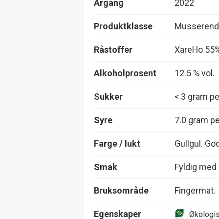
Årgang
2022
Produktklasse
Musserend
Råstoffer
Xarel·lo 5
Alkoholprosent
12.5 % vol.
Sukker
< 3 gram per
Syre
7.0 gram per
Farge / lukt
Gullgul. Go
Smak
Fyldig med 
Bruksområde
Fingermat.
Egenskaper
Økologi