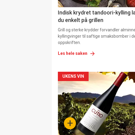
Indisk krydret tandoori-kylling l
du enkelt på grillen
Grill og sterke krydder forvandler alminn
kyllingvinger til saftige smaksbomber i 
oppskriften.
Les hele saken
Forsiden
UKENS VIN
akkurat
nå
-
+
4