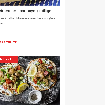
vinene er usannsynlig billige
er knyttet til eieren som får sin «lønn i
en».
e saken
siden
NS RETT
urat