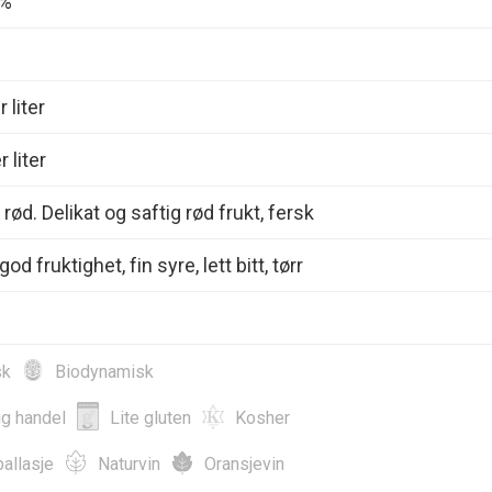
0%
 liter
 liter
 rød. Delikat og saftig rød frukt, fersk
od fruktighet, fin syre, lett bitt, tørr
sk
Biodynamisk
ig handel
Lite gluten
Kosher
allasje
Naturvin
Oransjevin