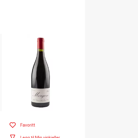
Favoritt
Legg til Min vinkjeller