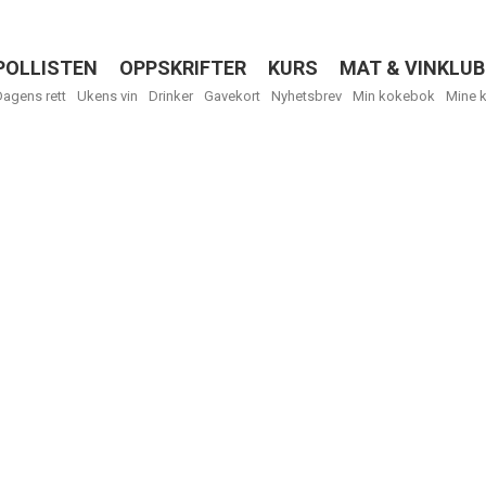
POLLISTEN
OPPSKRIFTER
KURS
MAT & VINKLUB
Menu
Dagens rett
Ukens vin
Drinker
Gavekort
Nyhetsbrev
Min kokebok
Mine 
Få ukentli
Vi tilbyr flere
kan fritt velge
tilsendt.
R