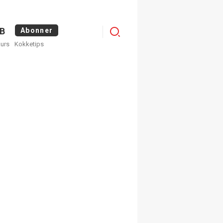
Menu
B
Abonner
kurs
Kokketips
profile
×
ge nyhetsbrev fra
Apéritif
 ukentlige nyhetsbrev. Du
 hvilke du ønsker å få
egistrer deg