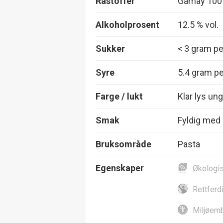
Råstoffer
Gamay 10
Alkoholprosent
12.5 % vol.
Sukker
< 3 gram per
Syre
5.4 gram per
Farge / lukt
Klar lys ung
Smak
Fyldig med g
Bruksområde
Pasta
Egenskaper
Økologi
Rettferd
Miljøemb