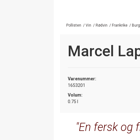
Pollisten
/
Vin
/
Rødvin
/
Frankrike
/
Bur
Marcel La
Varenummer:
1653201
Volum:
0.75 l
En fersk og f