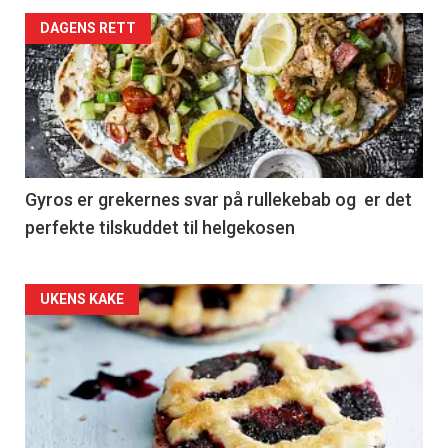
DAGENS RETT
Gyros er grekernes svar på rullekebab og er det
perfekte tilskuddet til helgekosen
Forsiden
UKENS KAKE
akkurat
nå
-