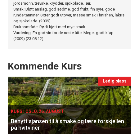
jordsmonn, trevirke, krydder, sjokolade, lær.
Smak: Bløtt anslag, god sødme, god frukt, fin syre, gode
runde tanniner. Sitter godt utover, masse smak i finishen, lakris
og sjokolade. (2009)
Bruksområde: Rødt kjøtt med mye smak.
Vurdering: En god vin for de neste åtte. Meget godt kjøp.
(2009) (23.08.12)
Events
Kommende Kurs
Ledig plass
KURS I OSLO, 26. AUGUST
Benytt sjansen til å smake og lære forskjellen
på hvitviner