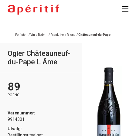
Pollisten
/
Vin
/
Rødvin
/
Frankrike
/
Rhone
/
Châteauneuf-du-Pape
Ogier Châteauneuf-
du-Pape L Âme
89
POENG
Varenummer:
9914301
Utvalg:
Bestillingsutvalget