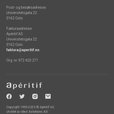
Post- og besøksadresse:
Universitetsgata 22
0162 Oslo
Fakturaadresse:
Apéritif AS
Universitetsgata 22
0162 Oslo
faktura@aperitif.no
Org. nr. 972 420 271
Footer
-
socials
Copyright 1995-2023 © Apéritif AS
Utviklet av
Ideo Solutions AS