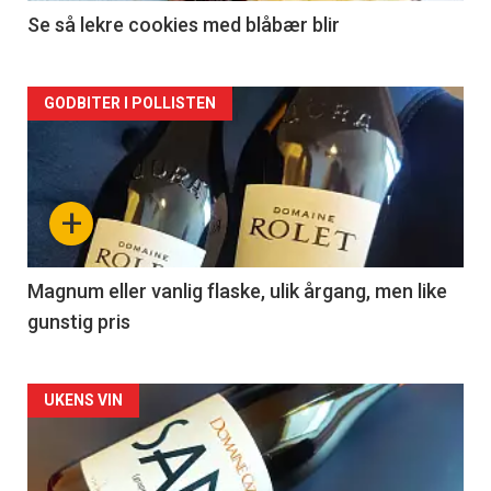
2
Se så lekre cookies med blåbær blir
Forsiden
GODBITER I POLLISTEN
akkurat
nå
+
-
3
Magnum eller vanlig flaske, ulik årgang, men like
gunstig pris
Forsiden
UKENS VIN
akkurat