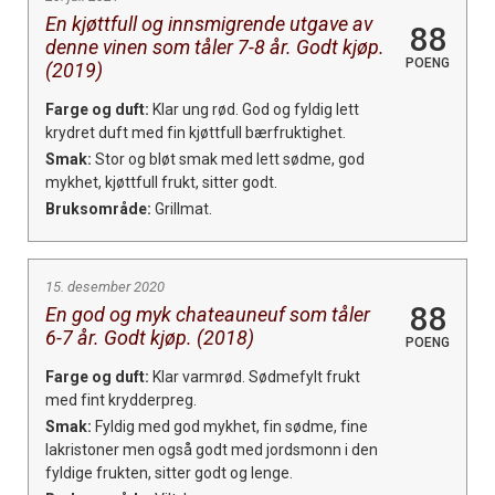
En kjøttfull og innsmigrende utgave av
88
denne vinen som tåler 7-8 år. Godt kjøp.
POENG
(2019)
Farge og duft:
Klar ung rød. God og fyldig lett
krydret duft med fin kjøttfull bærfruktighet.
Smak:
Stor og bløt smak med lett sødme, god
mykhet, kjøttfull frukt, sitter godt.
Bruksområde:
Grillmat.
15. desember 2020
88
En god og myk chateauneuf som tåler
6-7 år. Godt kjøp. (2018)
POENG
Farge og duft:
Klar varmrød. Sødmefylt frukt
med fint krydderpreg.
Smak:
Fyldig med god mykhet, fin sødme, fine
lakristoner men også godt med jordsmonn i den
fyldige frukten, sitter godt og lenge.