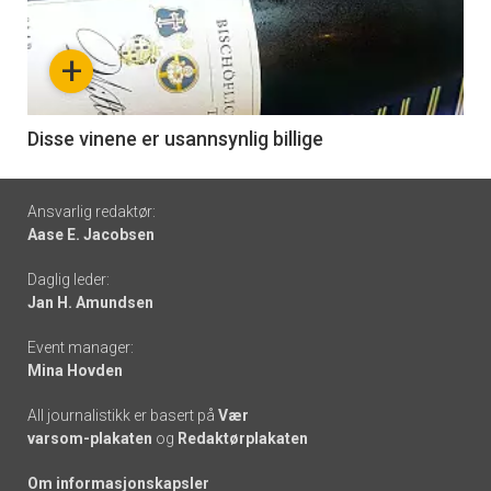
akkurat
nå
+
-
6
Disse vinene er usannsynlig billige
Footer
Ansvarlig redaktør:
Aase E. Jacobsen
-
Daglig leder:
links
Jan H. Amundsen
Event manager:
Mina Hovden
All journalistikk er basert på
Vær
varsom-plakaten
og
Redaktørplakaten
Om informasjonskapsler