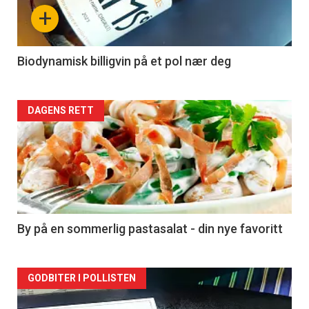
nå
+
-
4
Biodynamisk billigvin på et pol nær deg
Forsiden
DAGENS RETT
akkurat
nå
-
5
By på en sommerlig pastasalat - din nye favoritt
Forsiden
GODBITER I POLLISTEN