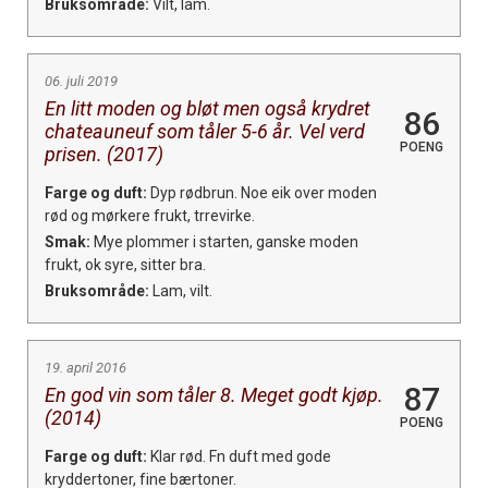
Bruksområde:
Vilt, lam.
06. juli 2019
En litt moden og bløt men også krydret
86
chateauneuf som tåler 5-6 år. Vel verd
POENG
prisen. (2017)
Farge og duft:
Dyp rødbrun. Noe eik over moden
rød og mørkere frukt, trrevirke.
Smak:
Mye plommer i starten, ganske moden
frukt, ok syre, sitter bra.
Bruksområde:
Lam, vilt.
19. april 2016
87
En god vin som tåler 8. Meget godt kjøp.
(2014)
POENG
Farge og duft:
Klar rød. Fn duft med gode
kryddertoner, fine bærtoner.