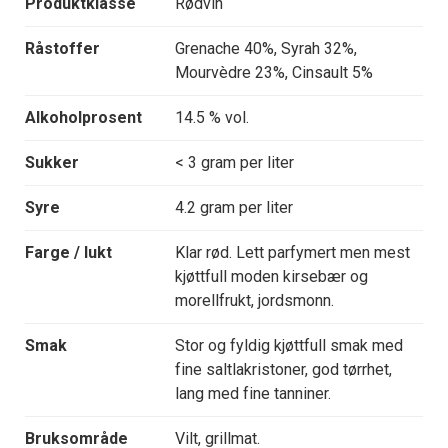
Produktklasse
Rødvin
Råstoffer
Grenache 40%, Syrah 32%,
Mourvèdre 23%, Cinsault 5%
Alkoholprosent
14.5 % vol.
Sukker
< 3 gram per liter
Syre
4.2 gram per liter
Farge / lukt
Klar rød. Lett parfymert men mest
kjøttfull moden kirsebær og
morellfrukt, jordsmonn.
Smak
Stor og fyldig kjøttfull smak med
fine saltlakristoner, god tørrhet,
lang med fine tanniner.
Bruksområde
Vilt, grillmat.