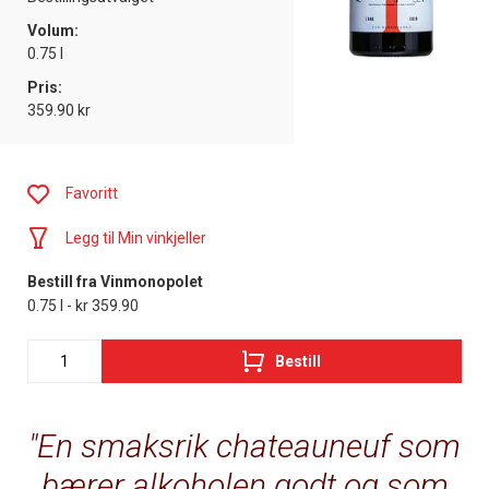
Volum:
0.75 l
Pris:
359.90 kr
Favoritt
Legg til Min vinkjeller
Bestill fra Vinmonopolet
0.75 l - kr 359.90
Bestill
En smaksrik chateauneuf som
bærer alkoholen godt og som