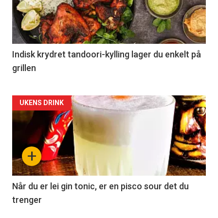
Indisk krydret tandoori-kylling lager du enkelt på
grillen
Forsiden
UKENS DRINK
akkurat
nå
+
-
2
Når du er lei gin tonic, er en pisco sour det du
trenger