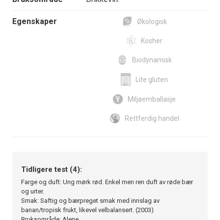
Egenskaper
Økologisk
Kosher
Biodynamisk
Lite gluten
Miljøemballasje
Rettferdig handel
Tidligere test (4):
Farge og duft: Ung mørk rød. Enkel men ren duft av røde bær
og urter.
Smak: Saftig og bærpreget smak med innslag av
banan/tropisk frukt, likevel velbalansert. (2003)
Bruksområde: Alene.