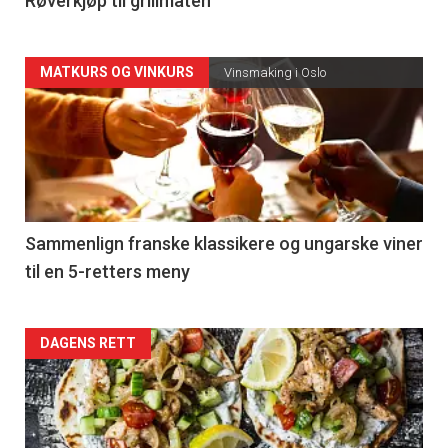
4
Røverkjøp til grillmaten
Forsiden
MATKURS OG VINKURS
Vinsmaking i Oslo
akkurat
nå
-
5
Sammenlign franske klassikere og ungarske viner
til en 5-retters meny
Forsiden
DAGENS RETT
akkurat
nå