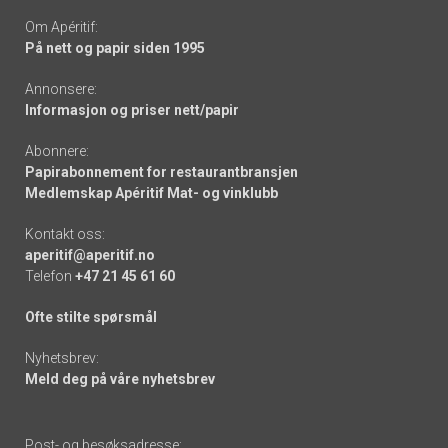
Om Apéritif:
På nett og papir siden 1995
Annonsere:
Informasjon og priser nett/papir
Abonnere:
Papirabonnement for restaurantbransjen
Medlemskap Apéritif Mat- og vinklubb
Kontakt oss:
aperitif@aperitif.no
Telefon
+47 21 45 61 60
Ofte stilte spørsmål
Nyhetsbrev:
Meld deg på våre nyhetsbrev
Post- og besøksadresse: