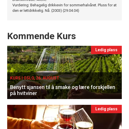
Vurdering: Behagelig drikkevin for sommerhalvåret. Pluss for at
den er lettdrikkelig. Nå. (2003) (29.04.04)
Events
Kommende Kurs
Ledig plass
KURS I OSLO, 26. AUGUST
Benytt sjansen til å smake og lære forskjellen
på hvitviner
Ledig plass