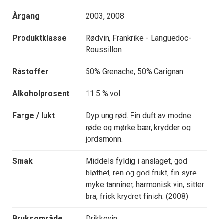
Årgang
2003, 2008
Produktklasse
Rødvin, Frankrike - Languedoc-
Roussillon
Råstoffer
50% Grenache, 50% Carignan
Alkoholprosent
11.5 % vol.
Farge / lukt
Dyp ung rød. Fin duft av modne
røde og mørke bær, krydder og
jordsmonn.
Smak
Middels fyldig i anslaget, god
bløthet, ren og god frukt, fin syre,
myke tanniner, harmonisk vin, sitter
bra, frisk krydret finish. (2008)
Bruksområde
Drikkevin.