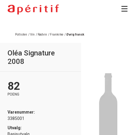
Pollisten
/
Vin
/
Rødvin
/
Frankrike
/
Øvrig fransk
Oléa Signature
2008
82
POENG
Varenummer:
3385001
Utvalg:
Basisutvalg,