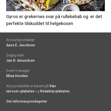
-
6
Gyros er grekernes svar på rullekebab og er det
perfekte tilskuddet til helgekosen
Footer
Ansvarlig redaktør:
Aase E. Jacobsen
-
Daglig leder:
links
Jan H. Amundsen
Event manager:
Mina Hovden
All journalistikk er basert på
Vær
varsom-plakaten
og
Redaktørplakaten
Om informasjonskapsler