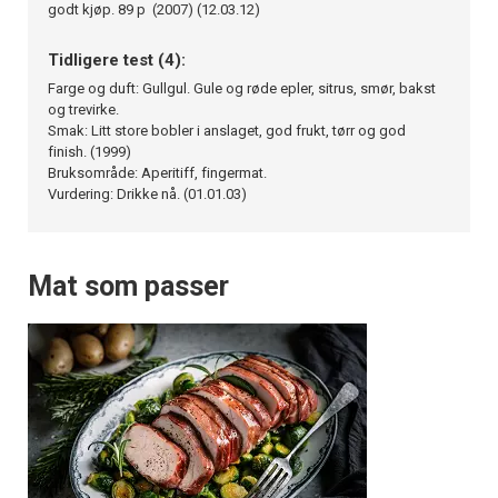
godt kjøp. 89 p (2007) (12.03.12)
Tidligere test (4):
Farge og duft: Gullgul. Gule og røde epler, sitrus, smør, bakst
og trevirke.
Smak: Litt store bobler i anslaget, god frukt, tørr og god
finish. (1999)
Bruksområde: Aperitiff, fingermat.
Vurdering: Drikke nå. (01.01.03)
Mat som passer
×
Få ukentlige nyhetsbrev fra