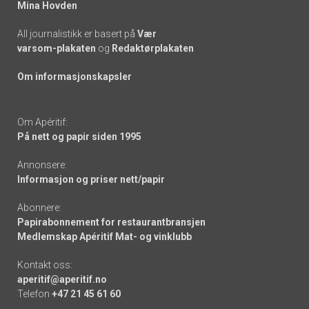
Mina Hovden
All journalistikk er basert på
Vær
varsom-plakaten
og
Redaktørplakaten
Om informasjonskapsler
Om Apéritif:
På nett og papir siden 1995
Annonsere:
Informasjon og priser nett/papir
Abonnere:
Papirabonnement for restaurantbransjen
Medlemskap Apéritif Mat- og vinklubb
Kontakt oss:
aperitif@aperitif.no
Telefon
+47 21 45 61 60