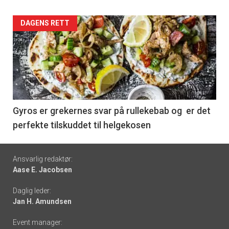
Forsiden
DAGENS RETT
akkurat
nå
-
6
Gyros er grekernes svar på rullekebab og er det
perfekte tilskuddet til helgekosen
Footer
Ansvarlig redaktør:
Aase E. Jacobsen
-
Daglig leder:
links
Jan H. Amundsen
Event manager: