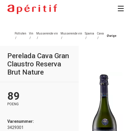
Pollisten
Vin
Musserende vin
Musserende vin
Spania
Cava
Øvrige
/
/
/
/
/
/
Perelada Cava Gran
Claustro Reserva
Brut Nature
89
POENG
Varenummer:
3429301