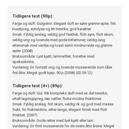
Tidligere test (90p):
Farge og duft: Gulgrønn. Elegant duft av søte grønne epler, fint
toastpreg, autolyse og litt trevirke, god karakter.
Smak: Fyldig anslag, veldig god fasthet, flott syre, flott skum,
veldig ung og lovende med gode bittertoner, veldig lang
ettersmak med vanilje og toast samt modne røde og grønne
epler. (2008)
Bruksområde: Lyst kjøtt, lammefilet, forretter med
spekeskinke.
Vurdering: En fortsatt ung og lovende musserende som tåler
fint åtte. Meget godt kjøp. 90 p (2008) (02.09.12)
Tidligere test (4+) (89p):
Farge og duft: Gul. Rik kompleks duft med en del trevirke,
uttalt lagringspreg, lær, nøtter, flotte modne frukttoner.
Smak: Fyldig anslag, fint skum, veldig rik og god med masse
frukt, fin fruktsødme, sitter lenge, elegant finish med flott
friskhet. (2007)
Bruksområde: Gode retter med lyst kjøtt eller lam.
Vurdering: En flott musserende for de neste åtte årene. Meget