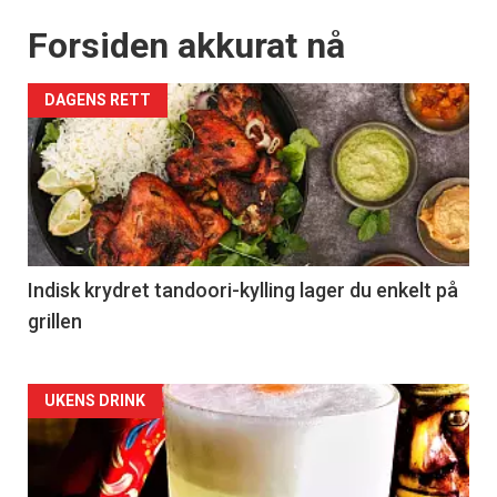
Forsiden akkurat nå
DAGENS RETT
Indisk krydret tandoori-kylling lager du enkelt på
grillen
Forsiden
UKENS DRINK
akkurat