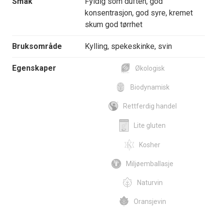
Smak
Fyldig som duften, god
konsentrasjon, god syre, kremet
skum god tørrhet
Bruksområde
Kylling, spekeskinke, svin
Egenskaper
Økologisk
Biodynamisk
Rettferdig handel
Lite gluten
Kosher
Miljøemballasje
Naturvin
Oransjevin