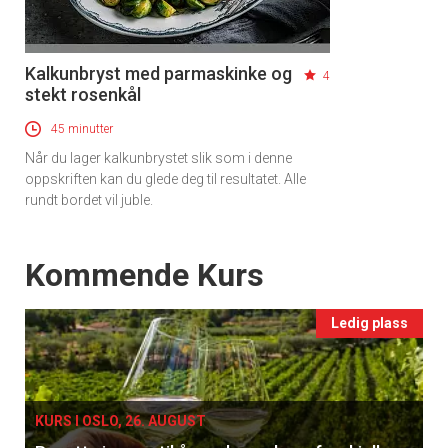
Apéritif
Vi tilbyr flere ukentlige nyhetsbrev. Du
Kalkunbryst med parmaskinke og
4
kan fritt velge hvilke du ønsker å få
stekt rosenkål
tilsendt.
45 minutter
Når du lager kalkunbrystet slik som i denne
oppskriften kan du glede deg til resultatet. Alle
Registrer deg
rundt bordet vil juble.
Events
Kommende Kurs
Ledig plass
KURS I OSLO, 26. AUGUST