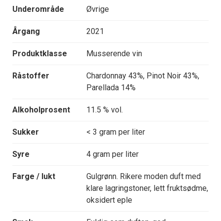
Underområde
Øvrige
Årgang
2021
Produktklasse
Musserende vin
Råstoffer
Chardonnay 43%, Pinot Noir 43%,
Parellada 14%
Alkoholprosent
11.5 % vol.
Sukker
< 3 gram per liter
Syre
4 gram per liter
Farge / lukt
Gulgrønn. Rikere moden duft med
klare lagringstoner, lett fruktsødme,
oksidert eple