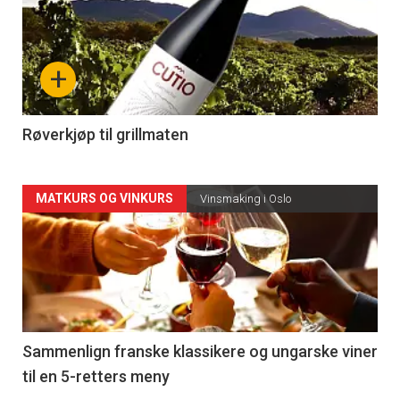
akkurat
nå
+
-
4
Røverkjøp til grillmaten
Forsiden
MATKURS OG VINKURS
Vinsmaking i Oslo
akkurat
nå
-
5
Sammenlign franske klassikere og ungarske viner
til en 5-retters meny