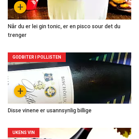
nå
+
-
2
Når du er lei gin tonic, er en pisco sour det du
trenger
Forsiden
GODBITER I POLLISTEN
akkurat
nå
+
-
3
Disse vinene er usannsynlig billige
Forsiden
UKENS VIN