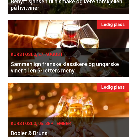
Benytt sjansen til å smake og lære forskjellen
på hvitviner
Ledig plass
KURS I OSLO, 27. AUGUST
Sammenlign franske klassikere og ungarske
viner til en 5-retters meny
Ledig plass
KURS I OSLO, 05. SEPTEMBER
Bobler & Brunsj