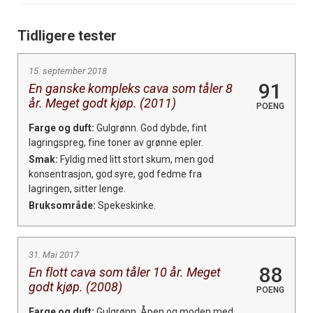
Tidligere tester
15. september 2018
91
En ganske kompleks cava som tåler 8
år. Meget godt kjøp. (2011)
POENG
Farge og duft:
Gulgrønn. God dybde, fint
lagringspreg, fine toner av grønne epler.
Smak:
Fyldig med litt stort skum, men god
konsentrasjon, god syre, god fedme fra
lagringen, sitter lenge.
Bruksområde:
Spekeskinke.
31. Mai 2017
88
En flott cava som tåler 10 år. Meget
godt kjøp. (2008)
POENG
Farge og duft:
Gulgrønn. Åpen og moden med