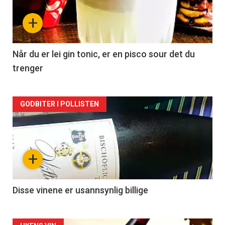
nå
+
-
2
Når du er lei gin tonic, er en pisco sour det du
trenger
Forsiden
GODBITER I POLLISTEN
akkurat
nå
+
-
3
Disse vinene er usannsynlig billige