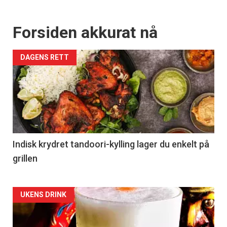
Forsiden akkurat nå
DAGENS RETT
Indisk krydret tandoori-kylling lager du enkelt på
grillen
Forsiden
UKENS DRINK
akkurat