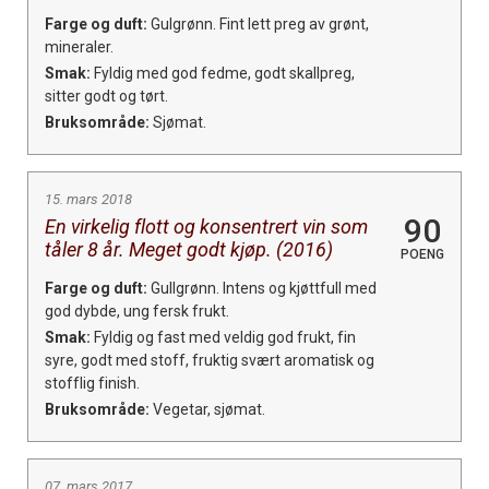
Farge og duft:
Gulgrønn. Fint lett preg av grønt,
mineraler.
Smak:
Fyldig med god fedme, godt skallpreg,
sitter godt og tørt.
Bruksområde:
Sjømat.
15. mars 2018
90
En virkelig flott og konsentrert vin som
tåler 8 år. Meget godt kjøp. (2016)
POENG
Farge og duft:
Gullgrønn. Intens og kjøttfull med
god dybde, ung fersk frukt.
Smak:
Fyldig og fast med veldig god frukt, fin
syre, godt med stoff, fruktig svært aromatisk og
stofflig finish.
Bruksområde:
Vegetar, sjømat.
07. mars 2017