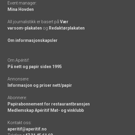
Event manager:
Mina Hovden
All journalistikk er basert på
Vær
varsom-plakaten
og
Redaktørplakaten
Om informasjonskapsler
Om Apéritif:
På nett og papir siden 1995
Annonsere:
Informasjon og priser nett/papir
Abonnere:
Papirabonnement for restaurantbransjen
Medlemskap Apéritif Mat- og vinklubb
Kontakt oss:
aperitif@aperitif.no