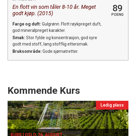
89
En flott vin som tåler 8-10 år. Meget
godt kjøp. (2015)
POENG
Farge og duft:
Gulgrønn. Flott røykpreget duft,
god mineralpreget karakter.
Smak:
Stor fylde og konsentrasjon, god syre
godt med stoff, lang stofflig ettersmak.
Bruksområde:
Gode sjømatretter.
Events
Kommende Kurs
Ledig plass
KURS I OSLO, 26. AUGUST