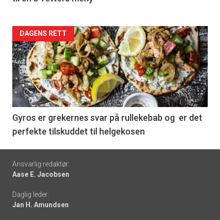
Forsiden
DAGENS RETT
akkurat
nå
-
6
Gyros er grekernes svar på rullekebab og er det
perfekte tilskuddet til helgekosen
Footer
Ansvarlig redaktør:
Aase E. Jacobsen
-
Daglig leder:
links
Jan H. Amundsen