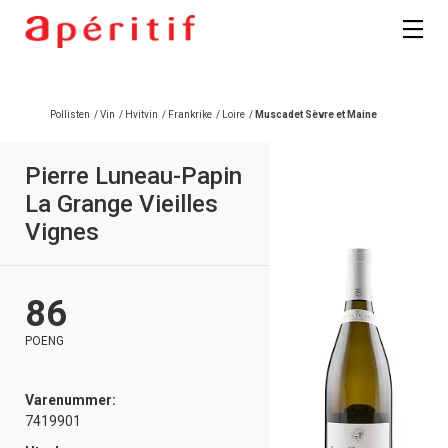
Pollisten
/
Vin
/
Hvitvin
/
Frankrike
/
Loire
/
Muscadet Sèvre et Maine
Pierre Luneau-Papin
La Grange Vieilles
Vignes
86
POENG
Varenummer:
7419901