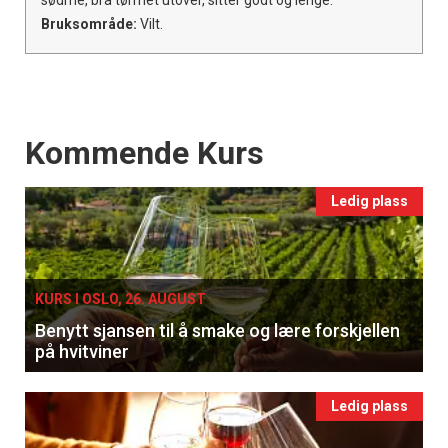
Bruksområde:
Vilt.
Events
Kommende Kurs
Ledig plass
KURS I OSLO, 26. AUGUST
Benytt sjansen til å smake og lære forskjellen
på hvitviner
Ledig plass