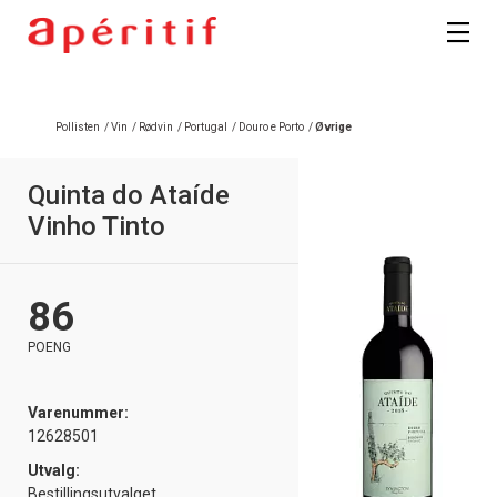
Pollisten
/
Vin
/
Rødvin
/
Portugal
/
Douro e Porto
/
Øvrige
Quinta do Ataíde
Vinho Tinto
86
POENG
Varenummer:
12628501
Utvalg:
Bestillingsutvalget