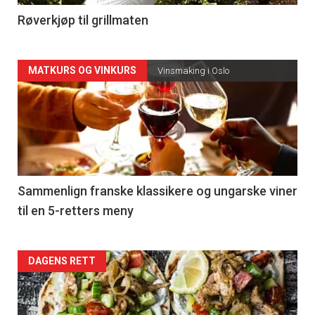
4
Røverkjøp til grillmaten
Forsiden
MATKURS OG VINKURS
Vinsmaking i Oslo
akkurat
nå
-
5
Sammenlign franske klassikere og ungarske viner
til en 5-retters meny
Forsiden
DAGENS RETT
akkurat