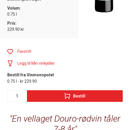
Volum:
0.75 l
Pris:
229.90 kr
Favoritt
Legg til Min vinkjeller
Bestill fra Vinmonopolet
0.75 l - kr 229.90
Bestill
En vellaget Douro-rødvin tåler
7-8 år