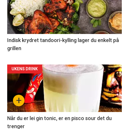
Indisk krydret tandoori-kylling lager du enkelt på
grillen
Forsiden
UKENS DRINK
akkurat
nå
+
-
2
Når du er lei gin tonic, er en pisco sour det du
trenger