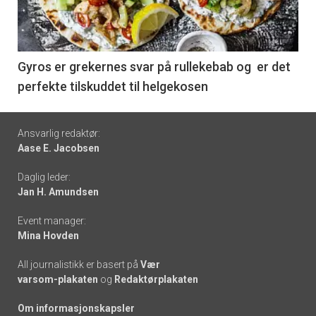
nå
-
6
Gyros er grekernes svar på rullekebab og er det
perfekte tilskuddet til helgekosen
Footer
Ansvarlig redaktør:
Aase E. Jacobsen
-
Daglig leder:
links
Jan H. Amundsen
Event manager:
Mina Hovden
All journalistikk er basert på
Vær
varsom-plakaten
og
Redaktørplakaten
Om informasjonskapsler