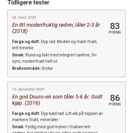
Tidligere tester
06. mars 2025
83
En litt modenfruktig rødvin, tåler 2-3 år
(2018)
POENG
Farge og duft:
Dyp rød. Moden og mørk frukt,
lett trevirke
Smak:
Rund og bløt med integrert sødme, fin
syre, modenfrukt helt ut
Bruksområde:
Gryter
15. desember 2020
86
En god Douro-vin som tåler 5-6 år. Godt
kjøp. (2016)
POENG
Farge og duft:
Dyp kald rød. Litt eik på toppen av
mørkere frukt, mineraler.
Smak:
Fyldig med god myhet i frukten lett
sødme, bra tørrhet utover, sitter godt og lenge.