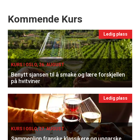
Events
Kommende Kurs
Ledig plass
KURS I OSLO, 26. AUGUST
Benytt sjansen til å smake og lære forskjellen
på hvitviner
Ledig plass
KURS I OSLO, 27. AUGUST
Sammenlign franske klassikere og ungarske