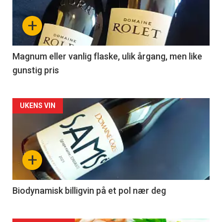
nå
+
-
3
Magnum eller vanlig flaske, ulik årgang, men like
gunstig pris
Forsiden
UKENS VIN
akkurat
nå
+
-
4
Biodynamisk billigvin på et pol nær deg