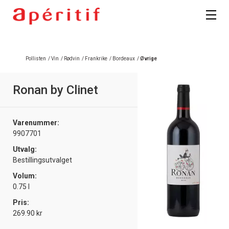
Registrer deg
Pollisten
/
Vin
/
Rødvin
/
Frankrike
/
Bordeaux
/
Øvrige
Ronan by Clinet
Varenummer:
9907701
Utvalg:
Bestillingsutvalget
Volum:
0.75 l
Pris:
269.90 kr