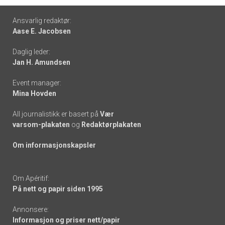
Footer
Ansvarlig redaktør:
Aase E. Jacobsen
-
Daglig leder:
links
Jan H. Amundsen
Event manager:
Mina Hovden
All journalistikk er basert på
Vær
varsom-plakaten
og
Redaktørplakaten
Om informasjonskapsler
Om Apéritif:
På nett og papir siden 1995
Annonsere:
Informasjon og priser nett/papir