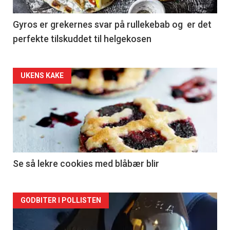
Gyros er grekernes svar på rullekebab og er det
perfekte tilskuddet til helgekosen
Forsiden
UKENS KAKE
akkurat
nå
-
2
Se så lekre cookies med blåbær blir
Forsiden
GODBITER I POLLISTEN
akkurat