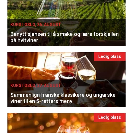
KURS I OSLO, 26. AUGUST
Benytt sjansen til å smake og lære forskjellen
på hvitviner
Ledig plass
KURS I OSLO, 27. AUGUST
Sammenlign franske klassikere og ungarske
viner til en 5-retters meny
Ledig plass