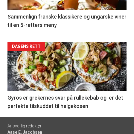
-
5
Sammenlign franske klassikere og ungarske viner
til en 5-retters meny
Forsiden
DAGENS RETT
akkurat
nå
-
6
Gyros er grekernes svar på rullekebab og er det
perfekte tilskuddet til helgekosen
Footer
Ansvarlig redaktør:
Aase E. Jacobsen