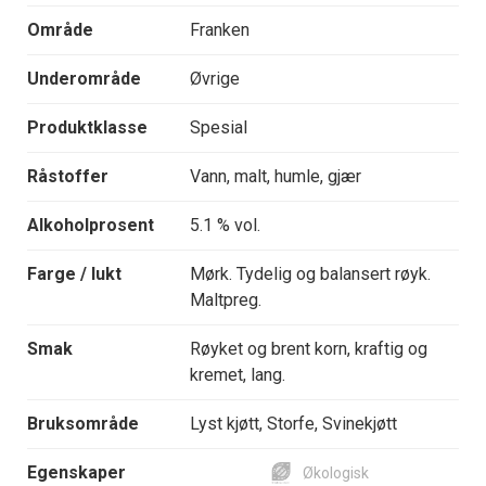
Område
Franken
Underområde
Øvrige
Produktklasse
Spesial
Råstoffer
Vann, malt, humle, gjær
Alkoholprosent
5.1 % vol.
Farge / lukt
Mørk. Tydelig og balansert røyk.
Maltpreg.
Smak
Røyket og brent korn, kraftig og
kremet, lang.
Bruksområde
Lyst kjøtt, Storfe, Svinekjøtt
Egenskaper
Økologisk