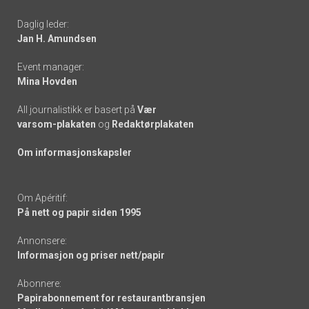
-
Daglig leder:
links
Jan H. Amundsen
Event manager:
Mina Hovden
All journalistikk er basert på
Vær
varsom-plakaten
og
Redaktørplakaten
Om informasjonskapsler
Om Apéritif:
På nett og papir siden 1995
Annonsere:
Informasjon og priser nett/papir
Abonnere:
Papirabonnement for restaurantbransjen