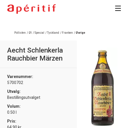
Pollisten
/
Øl
/
Spesial
/
Tyskland
/
Franken
/
Øvrige
Aecht Schlenkerla
Rauchbier Märzen
Varenummer:
5700702
Utvalg:
Bestillingsutvalget
Volum:
0.50 l
Pris:
64.90 kr