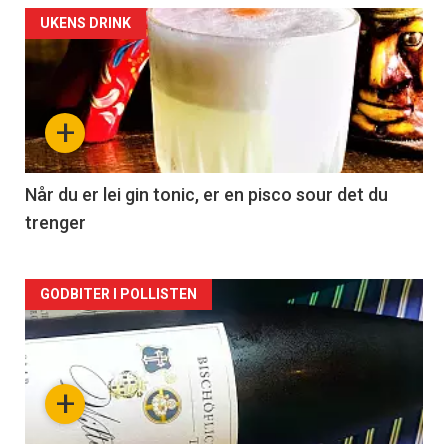
Forsiden
UKENS DRINK
akkurat
nå
+
-
2
Når du er lei gin tonic, er en pisco sour det du
trenger
Forsiden
GODBITER I POLLISTEN
akkurat
nå
+
-