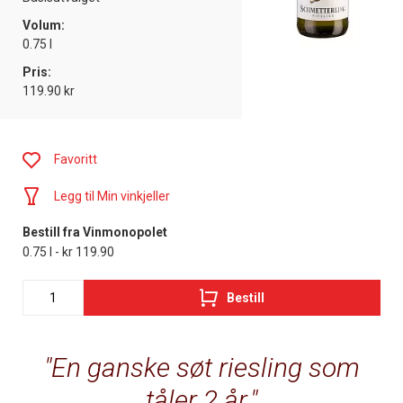
Volum:
0.75 l
Pris:
119.90 kr
Favoritt
Legg til Min vinkjeller
Bestill fra Vinmonopolet
0.75 l - kr 119.90
Bestill
En ganske søt riesling som
tåler 2 år.