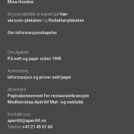
Mina Hovden
All journalistikk er basert på
Vær
varsom-plakaten
og
Redaktørplakaten
Om informasjonskapsler
Om Apéritif:
På nett og papir siden 1995
Annonsere:
Informasjon og priser nett/papir
Abonnere:
Papirabonnement for restaurantbransjen
Medlemskap Apéritif Mat- og vinklubb
Kontakt oss:
aperitif@aperitif.no
Telefon
+47 21 45 61 60