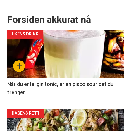
Forsiden akkurat nå
UKENS DRINK
+
Når du er lei gin tonic, er en pisco sour det du
trenger
Forsiden
DAGENS RETT
akkurat