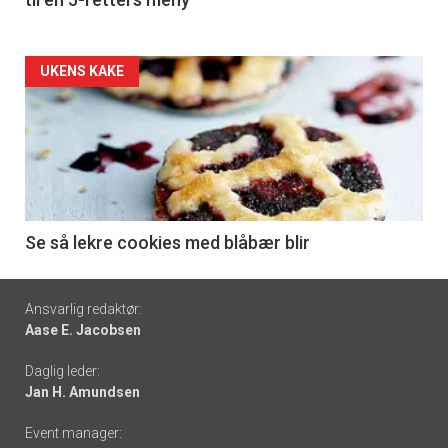
Forsiden
UKENS KAKE
akkurat
nå
-
6
Se så lekre cookies med blåbær blir
Footer
Ansvarlig redaktør:
Aase E. Jacobsen
-
Daglig leder:
links
Jan H. Amundsen
Event manager: