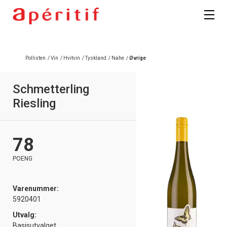
Registrer deg
Pollisten
/
Vin
/
Hvitvin
/
Tyskland
/
Nahe
/
Øvrige
Schmetterling
Riesling
78
POENG
Varenummer:
5920401
Utvalg:
Basisutvalget