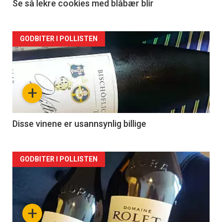
Se så lekre cookies med blåbær blir
Forsiden
GODBITER I POLLISTEN
akkurat
nå
+
-
2
Disse vinene er usannsynlig billige
Forsiden
GODBITER I POLLISTEN
akkurat
nå
+