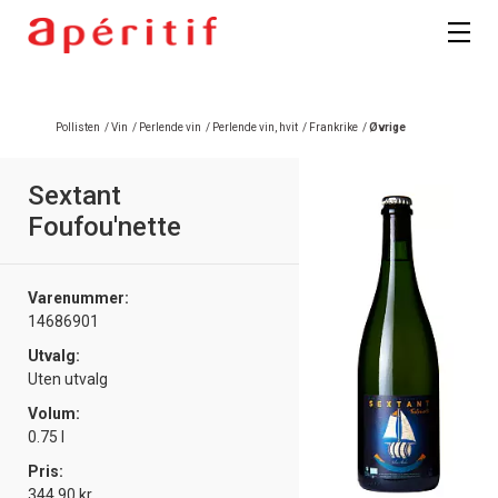
Registrer deg
Pollisten
/
Vin
/
Perlende vin
/
Perlende vin, hvit
/
Frankrike
/
Øvrige
Sextant
Foufou'nette
Varenummer:
14686901
Utvalg:
Uten utvalg
Volum:
0.75 l
Pris:
344.90 kr