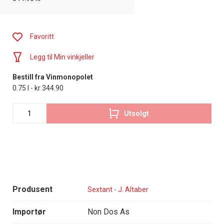
Favoritt
Legg til Min vinkjeller
Bestill fra Vinmonopolet
0.75 l - kr 344.90
Utsolgt
Produsent
Sextant - J. Altaber
Importør
Non Dos As