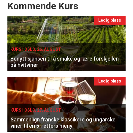
Events
Kommende Kurs
Ledig plass
KURS I OSLO, 26. AUGUST
Benytt sjansen til å smake og lære forskjellen
på hvitviner
Ledig plass
KURS I OSLO, 27. AUGUST
Sammenlign franske klassikere og ungarske
viner til en 5-retters meny