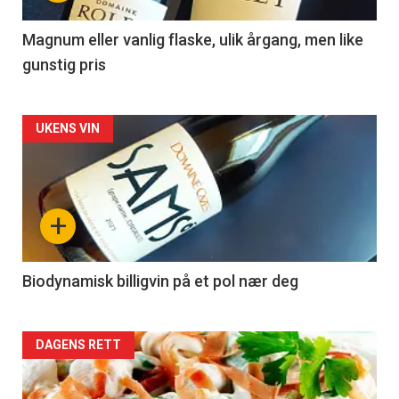
-
3
Magnum eller vanlig flaske, ulik årgang, men like
gunstig pris
Forsiden
UKENS VIN
akkurat
nå
+
-
4
Biodynamisk billigvin på et pol nær deg
Forsiden
DAGENS RETT
akkurat