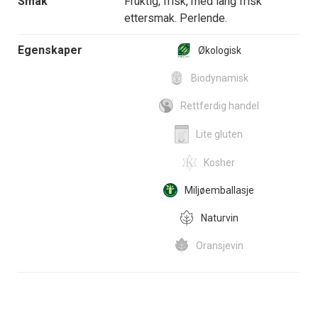
Smak
Fruktig, frisk, med lang frisk
ettersmak. Perlende.
Egenskaper
Økologisk
Biodynamisk
Rettferdig handel
Lite gluten
Kosher
Miljøemballasje
Naturvin
Oransjevin