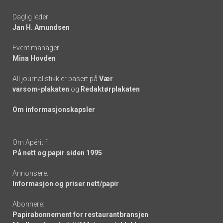
-
Daglig leder:
links
Jan H. Amundsen
Event manager:
Mina Hovden
All journalistikk er basert på
Vær
varsom-plakaten
og
Redaktørplakaten
Om informasjonskapsler
Om Apéritif:
På nett og papir siden 1995
Annonsere:
Informasjon og priser nett/papir
Abonnere:
Papirabonnement for restaurantbransjen