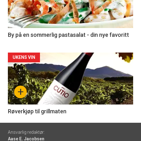
nå
-
5
By på en sommerlig pastasalat - din nye favoritt
Forsiden
UKENS VIN
akkurat
nå
+
-
6
Røverkjøp til grillmaten
Footer
Ansvarlig redaktør:
Aase E. Jacobsen