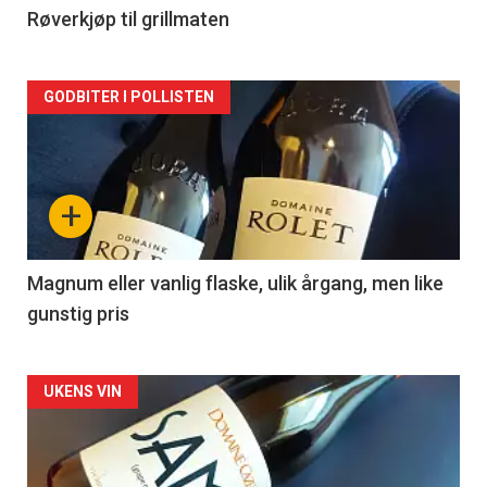
2
Røverkjøp til grillmaten
Forsiden
GODBITER I POLLISTEN
akkurat
nå
+
-
3
Magnum eller vanlig flaske, ulik årgang, men like
gunstig pris
Forsiden
UKENS VIN
akkurat