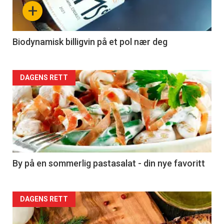
nå
+
-
4
Biodynamisk billigvin på et pol nær deg
Forsiden
DAGENS RETT
akkurat
nå
-
5
By på en sommerlig pastasalat - din nye favoritt
Forsiden
DAGENS RETT
akkurat