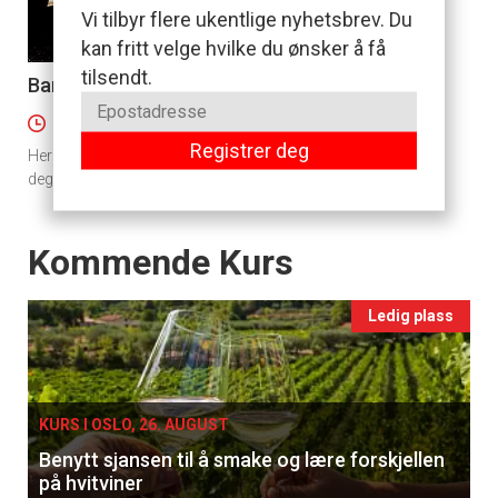
Vi tilbyr flere ukentlige nyhetsbrev. Du
kan fritt velge hvilke du ønsker å få
tilsendt.
Banansjokoladekake med nøtter
4
45 minutter
Registrer deg
Her er det bananer, sjokolade og nøtter som gir
deg en kake du garantert vil bake flere ganger.
Events
Kommende Kurs
Ledig plass
KURS I OSLO, 26. AUGUST
Benytt sjansen til å smake og lære forskjellen
på hvitviner