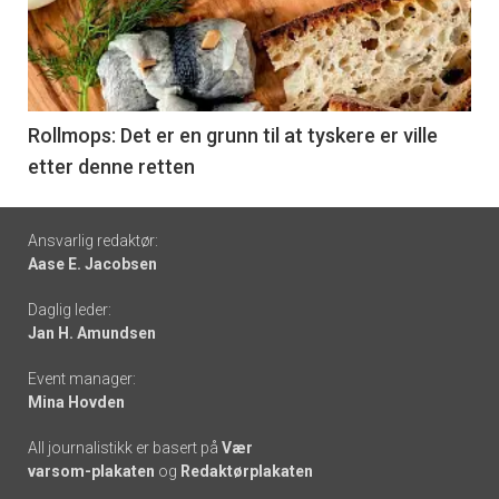
nå
-
6
Rollmops: Det er en grunn til at tyskere er ville
etter denne retten
Footer
Ansvarlig redaktør:
Aase E. Jacobsen
-
Daglig leder:
links
Jan H. Amundsen
Event manager:
Mina Hovden
All journalistikk er basert på
Vær
varsom-plakaten
og
Redaktørplakaten