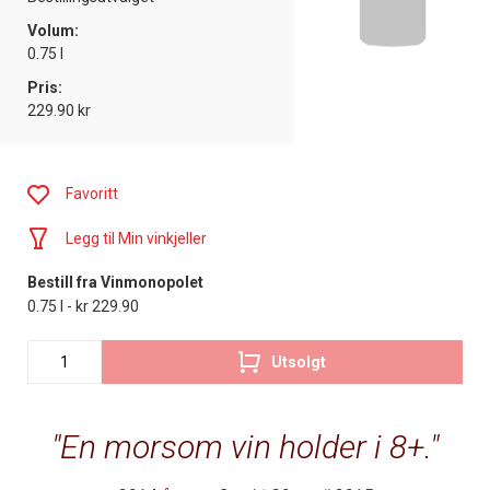
Volum:
0.75 l
Pris:
229.90 kr
Favoritt
Legg til Min vinkjeller
Bestill fra Vinmonopolet
0.75 l - kr 229.90
Utsolgt
En morsom vin holder i 8+.