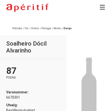
Pollisten
/
Vin
/
Hvitvin
/
Portugal
/
Minho
/
Øvrige
Soalheiro Dócil
Alvarinho
87
POENG
Varenummer:
6670301
Utvalg:
Bestillingsutvalget