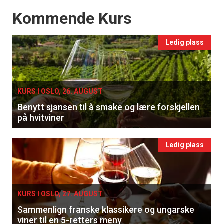
Events
Kommende Kurs
Ledig plass
KURS I OSLO, 26. AUGUST
Benytt sjansen til å smake og lære forskjellen
på hvitviner
Ledig plass
KURS I OSLO, 27. AUGUST
Sammenlign franske klassikere og ungarske
viner til en 5-retters meny