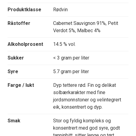
Produktklasse
Rødvin
Råstoffer
Cabernet Sauvignon 91%, Petit
Verdot 5%, Malbec 4%
Alkoholprosent
14.5 % vol.
Sukker
< 3 gram per liter
Syre
5.7 gram per liter
Farge / lukt
Dyp tettere rød. Fin og delikat
solbærkarakter med fine
jordsmonnstoner og velintegrert
eik, konsentrert og dyp.
Smak
Stor og fyldig kompleks og
konsentrert med god syre, godt
tanninbitt, sitter lenge og tørt