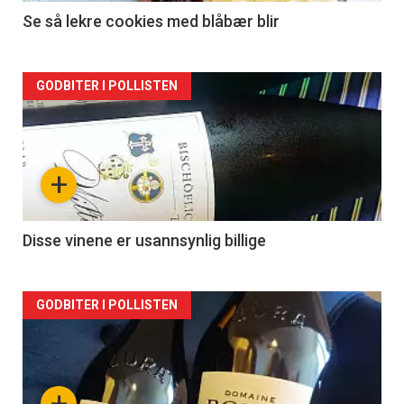
Se så lekre cookies med blåbær blir
Forsiden
GODBITER I POLLISTEN
akkurat
nå
+
-
2
Disse vinene er usannsynlig billige
Forsiden
GODBITER I POLLISTEN
akkurat
nå
+