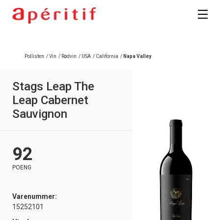
Registrer deg
Pollisten
/
Vin
/
Rødvin
/
USA
/
California
/
Napa Valley
Stags Leap The
Leap Cabernet
Sauvignon
92
POENG
Varenummer:
15252101