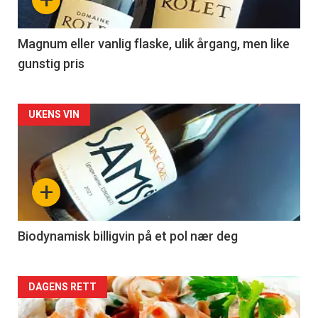
-
3
Magnum eller vanlig flaske, ulik årgang, men like
gunstig pris
Forsiden
UKENS VIN
akkurat
nå
+
-
4
Biodynamisk billigvin på et pol nær deg
Forsiden
DAGENS RETT