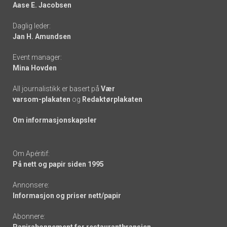
Aase E. Jacobsen
-
Daglig leder:
links
Jan H. Amundsen
Event manager:
Mina Hovden
All journalistikk er basert på
Vær
varsom-plakaten
og
Redaktørplakaten
Om informasjonskapsler
Om Apéritif:
På nett og papir siden 1995
Annonsere:
Informasjon og priser nett/papir
Abonnere:
Papirabonnement for restaurantbransjen