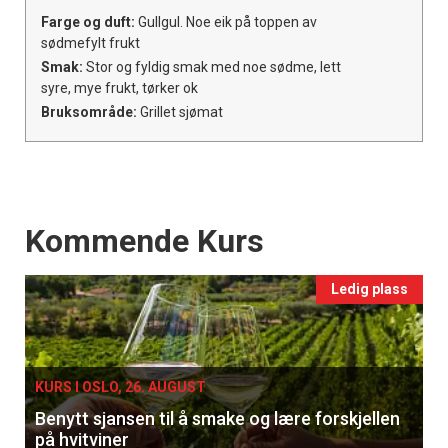
Farge og duft:
Gullgul. Noe eik på toppen av
sødmefylt frukt
Smak:
Stor og fyldig smak med noe sødme, lett
syre, mye frukt, tørker ok
Bruksområde:
Grillet sjømat
Events
Kommende Kurs
Ledig plass
KURS I OSLO, 26. AUGUST
Benytt sjansen til å smake og lære forskjellen
på hvitviner