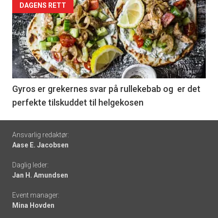
Forsiden
DAGENS RETT
akkurat
nå
-
6
Gyros er grekernes svar på rullekebab og er det
perfekte tilskuddet til helgekosen
Footer
Ansvarlig redaktør:
Aase E. Jacobsen
-
Daglig leder:
links
Jan H. Amundsen
Event manager:
Mina Hovden