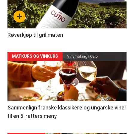
nå
+
-
4
Røverkjøp til grillmaten
Forsiden
MATKURS OG VINKURS
Vinsmaking i Oslo
akkurat
nå
-
5
Sammenlign franske klassikere og ungarske viner
til en 5-retters meny