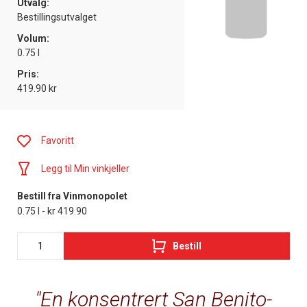
Utvalg:
Bestillingsutvalget
Volum:
0.75 l
Pris:
419.90 kr
Favoritt
Legg til Min vinkjeller
Bestill fra Vinmonopolet
0.75 l - kr 419.90
Bestill
En konsentrert San Benito-