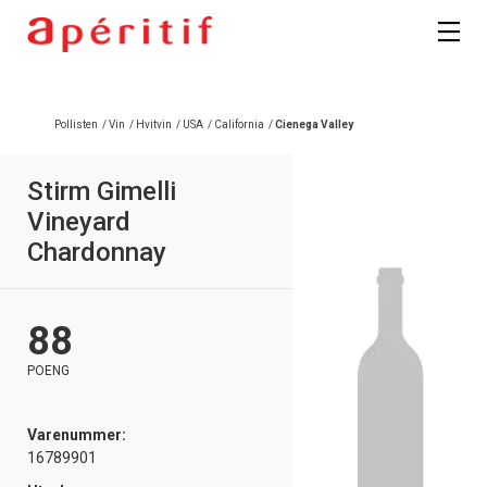
Registrer deg
Pollisten
/
Vin
/
Hvitvin
/
USA
/
California
/
Cienega Valley
Stirm Gimelli
Vineyard
Chardonnay
88
POENG
Varenummer:
16789901