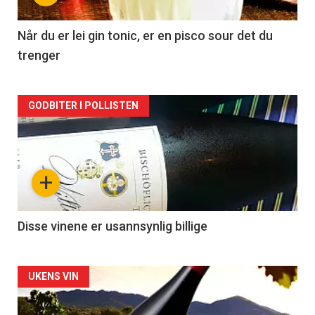
-
2
Når du er lei gin tonic, er en pisco sour det du
trenger
Forsiden
GODBITER I POLLISTEN
akkurat
nå
+
-
3
Disse vinene er usannsynlig billige
Forsiden
UKENS VIN
akkurat