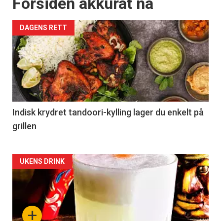
Forsiden akkurat nå
DAGENS RETT
Indisk krydret tandoori-kylling lager du enkelt på
grillen
Forsiden
UKENS DRINK
akkurat
nå
+