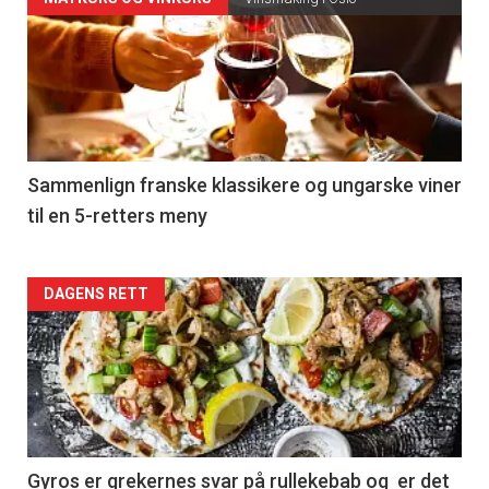
Forsiden
akkurat
nå
-
5
Sammenlign franske klassikere og ungarske viner
til en 5-retters meny
Forsiden
DAGENS RETT
akkurat
nå
-
6
Gyros er grekernes svar på rullekebab og er det