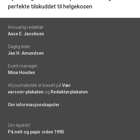
perfekte tilskuddet til helgekosen
Footer
Ansvarlig redaktør:
Aase E. Jacobsen
-
Daglig leder:
links
Jan H. Amundsen
Event manager:
Mina Hovden
All journalistikk er basert på
Vær
varsom-plakaten
og
Redaktørplakaten
Om informasjonskapsler
Om Apéritif:
På nett og papir siden 1995