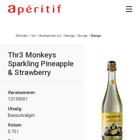
Registrer deg
Pollisten
/
Vin
/
Aromatisert vin
/
Sverige
/
Øvrige
/
Øvrige
Thr3 Monkeys
Sparkling Pineapple
& Strawberry
Varenummer:
13139001
Utvalg:
Basisutvalget
Volum:
0.75 l