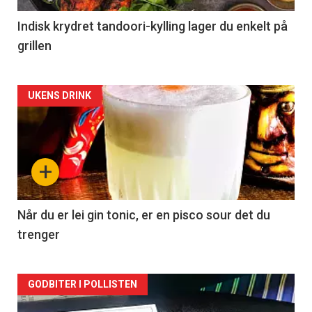
Indisk krydret tandoori-kylling lager du enkelt på
grillen
Forsiden
UKENS DRINK
akkurat
nå
+
-
2
Når du er lei gin tonic, er en pisco sour det du
trenger
Forsiden
GODBITER I POLLISTEN