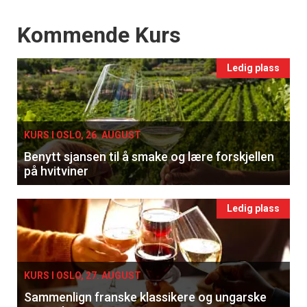
Events
Kommende Kurs
Ledig plass
KURS I OSLO, 26. AUGUST
Benytt sjansen til å smake og lære forskjellen
på hvitviner
Ledig plass
KURS I OSLO, 27. AUGUST
Sammenlign franske klassikere og ungarske