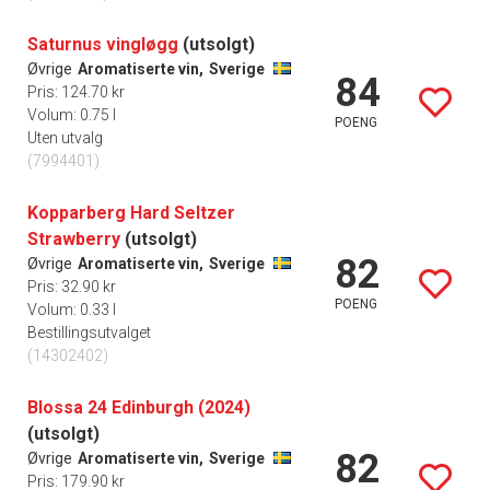
Saturnus vingløgg
(utsolgt)
Øvrige
Aromatiserte vin,
Sverige
84
Pris: 124.70 kr
Volum: 0.75 l
POENG
Uten utvalg
(7994401)
Kopparberg Hard Seltzer
Strawberry
(utsolgt)
82
Øvrige
Aromatiserte vin,
Sverige
Pris: 32.90 kr
POENG
Volum: 0.33 l
Bestillingsutvalget
(14302402)
Blossa 24 Edinburgh (2024)
(utsolgt)
82
Øvrige
Aromatiserte vin,
Sverige
Pris: 179.90 kr