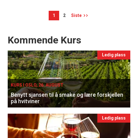
1
2
Siste
Events
Kommende Kurs
Ledig plass
KURS I OSLO, 26. AUGUST
Benytt sjansen til å smake og lære forskjellen
på hvitviner
Ledig plass