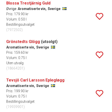
Blossa Trestjärnig Guld
Øvrige
Aromatiserte vin,
Sverige
Pris: 179.90 kr
Volum: 0.50 l
Bestillingsutvalget
(7972502)
Grönstedts Glögg
(utsolgt)
Aromatiserte vin,
Sverige
Pris: 159.60 kr
Volum: 0.75 l
Uten utvalg
(18664201)
Tevsjö Carl Larsson Eplegløgg
Aromatiserte vin,
Sverige
Pris: 199.90 kr
Volum: 0.75 l
Bestillingsutvalget
(19939901)