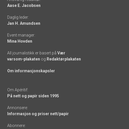
Aase E. Jacobsen
-
Daglig leder:
links
Jan H. Amundsen
Event manager:
Mina Hovden
All journalistikk er basert på
Vær
varsom-plakaten
og
Redaktørplakaten
Om informasjonskapsler
Om Apéritif:
På nett og papir siden 1995
Annonsere:
Informasjon og priser nett/papir
Abonnere: