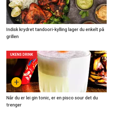
Indisk krydret tandoori-kylling lager du enkelt på
grillen
Forsiden
UKENS DRINK
akkurat
nå
+
-
2
Når du er lei gin tonic, er en pisco sour det du
trenger