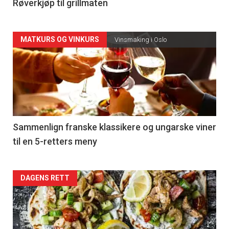
4
Røverkjøp til grillmaten
Forsiden
MATKURS OG VINKURS
Vinsmaking i Oslo
akkurat
nå
-
5
Sammenlign franske klassikere og ungarske viner
til en 5-retters meny
Forsiden
DAGENS RETT
akkurat
nå