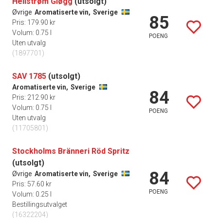
Hellstrøm Gløgg
(utsolgt)
Øvrige
Aromatiserte vin,
Sverige
85
Pris: 179.90 kr
Volum: 0.75 l
POENG
Uten utvalg
(1897701)
SAV 1785
(utsolgt)
Aromatiserte vin,
Sverige
84
Pris: 212.90 kr
Volum: 0.75 l
POENG
Uten utvalg
(11705801)
Stockholms Bränneri Röd Spritz
(utsolgt)
84
Øvrige
Aromatiserte vin,
Sverige
Pris: 57.60 kr
POENG
Volum: 0.25 l
Bestillingsutvalget
(16322204)