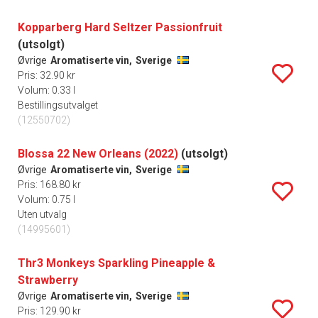
Kopparberg Hard Seltzer Passionfruit
(utsolgt)
Øvrige
Aromatiserte vin,
Sverige
Pris: 32.90 kr
Volum: 0.33 l
Bestillingsutvalget
(12550702)
Blossa 22 New Orleans (2022)
(utsolgt)
Øvrige
Aromatiserte vin,
Sverige
Pris: 168.80 kr
Volum: 0.75 l
Uten utvalg
(14995601)
Thr3 Monkeys Sparkling Pineapple &
Strawberry
Øvrige
Aromatiserte vin,
Sverige
Pris: 129.90 kr