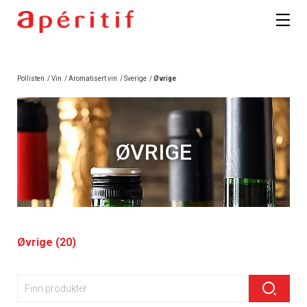
Pollisten
/
Vin
/
Aromatisert vin
/
Sverige
/
Øvrige
ØVRIGE
Øvrige (20)