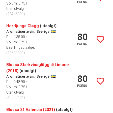
POENG
Volum: 0.75 l
Uten utvalg
(18746301)
Herrljunga Gløgg
(utsolgt)
Aromatiserte vin,
Sverige
80
Pris: 135.00 kr
Volum: 0.75 l
POENG
Bestillingsutvalget
(11309001)
Blossa Starkvinsglögg di Limone
(2018)
(utsolgt)
80
Aromatiserte vin,
Sverige
Pris: 148.90 kr
POENG
Volum: 0.75 l
Uten utvalg
(10502101)
Blossa 21 Valencia (2021)
(utsolgt)