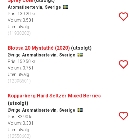
Spray Cola
(utsolgt)
Aromatiserte vin,
Sverige
Pris: 130.20 kr
Volum: 0.50 l
Uten utvalg
(11930202)
Blossa 20 Myntathé (2020)
(utsolgt)
Øvrige
Aromatiserte vin,
Sverige
Pris: 159.50 kr
Volum: 0.75 l
Uten utvalg
(12398601)
Kopparberg Hard Seltzer Mixed Berries
(utsolgt)
Øvrige
Aromatiserte vin,
Sverige
Pris: 32.90 kr
Volum: 0.33 l
Uten utvalg
(12550602)